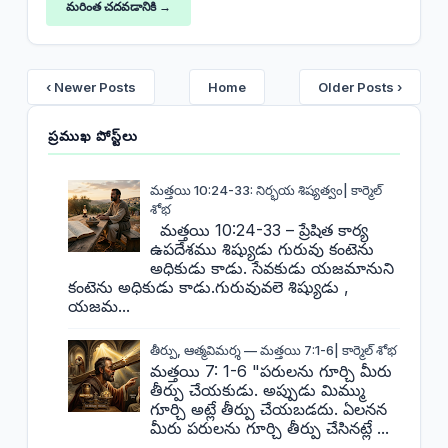
మరింత చదవడానికి →
‹ Newer Posts
Home
Older Posts ›
ప్రముఖ పోస్ట్‌లు
మత్తయి 10:24-33: నిర్భయ శిష్యత్వం| కార్మెల్
శోభ
మత్తయి 10:24-33 – ప్రేషిత కార్య
ఉపదేశము శిష్యుడు గురువు కంటెను
అధికుడు కాడు. సేవకుడు యజమానుని
కంటెను అధికుడు కాడు.గురువువలె శిష్యుడు ,
యజమ...
తీర్పు, ఆత్మవిమర్శ — మత్తయి 7:1-6| కార్మెల్ శోభ
మత్తయి 7: 1-6 "పరులను గూర్చి మీరు
తీర్పు చేయకుడు. అప్పుడు మిమ్ము
గూర్చి అట్లే తీర్పు చేయబడదు. ఏలనన
మీరు పరులను గూర్చి తీర్పు చేసినట్లే ...