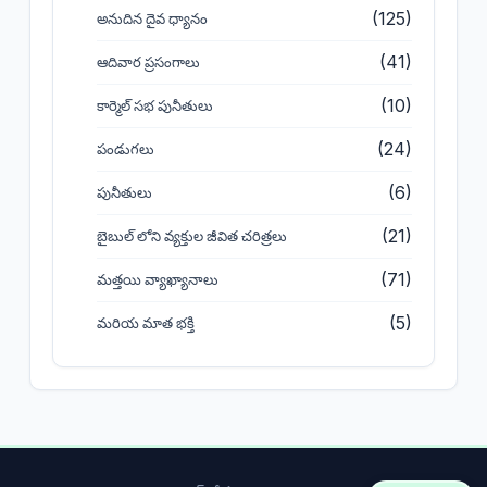
(125)
అనుదిన దైవ ధ్యానం
(41)
ఆదివార ప్రసంగాలు
(10)
కార్మెల్ సభ పునీతులు
(24)
పండుగలు
(6)
పునీతులు
(21)
బైబుల్ లోని వ్యక్తుల జీవిత చరిత్రలు
(71)
మత్తయి వ్యాఖ్యానాలు
(5)
మరియ మాత భక్తి