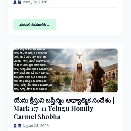
మార్చి 02, 2026
మరింత చదవడానికి →
యేసు క్రీస్తుని బప్తిస్మం ఆధ్యాత్మిక సందేశం |
Mark 1:7-11 Telugu Homily -
Carmel Shobha
ఫిబ్రవరి 23, 2026