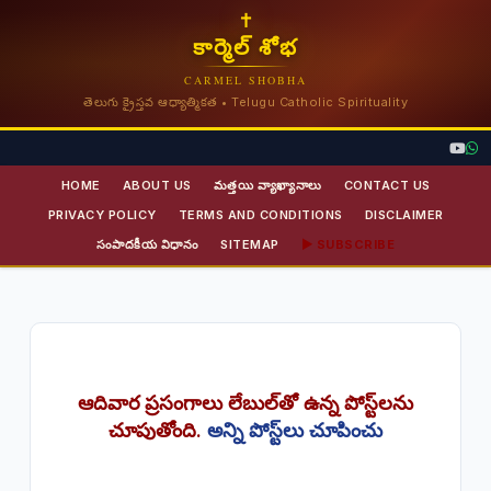
✝
కార్మెల్ శోభ
CARMEL SHOBHA
తెలుగు క్రైస్తవ ఆధ్యాత్మికత • Telugu Catholic Spirituality
HOME
ABOUT US
మత్తయి వ్యాఖ్యానాలు
CONTACT US
PRIVACY POLICY
TERMS AND CONDITIONS
DISCLAIMER
సంపాదకీయ విధానం
SITEMAP
▶ SUBSCRIBE
ఆదివార ప్రసంగాలు
లేబుల్‌తో ఉన్న పోస్ట్‌లను
చూపుతోంది.
అన్ని పోస్ట్‌లు చూపించు