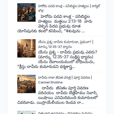
హెరోదు పదవి కాంక్ష – పసిబిడ్డల హత్యలు | కార్మెల్
శోభ
హెరోదు పదవి కాంక్ష - పసిబిడ్డల
హత్యలు మత్తయి 2:13-18 వారు
వెళ్ళిన పిదప ప్రభువు దూత
యోసేపునకు కలలో కనిపించి, "శిశువును ...
యేసు ప్రశ్న: దావీదు కుమారుడా, ప్రభువా? |
మార్కు 12:35-37 ధ్యానం
యేసు ప్రశ్న - దావీదు ప్రభువు ఎవరు?
(మార్కు 12:35-37 సంక్షిప్త ధ్యానం)
యేసు దేవాలయములో బోధించుచు,
"క్రీస్తు దావీదు కుమారుడని ధర్మశాస్త్ర...
దావీదు రాజు జీవిత చరిత్ర | పూర్తి వివరణ |
Carmel Shobha
దావీదు జీవితం పూర్తి వివరణ
పరిచయం దావీదు బేత్లెహేము నివాసి,
యిషాయి ఎనిమిదిమంది కుమారులలో
చివరివాడు. యిస్రాయేలీయుల రెండవ రా...
విత్తువాని ఉపమానం - దైవవాక్యం మరియు