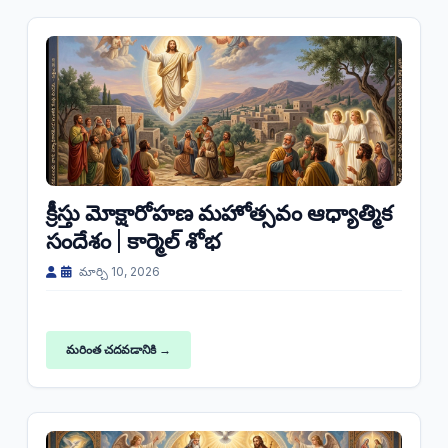
క్రీస్తు మోక్షారోహణ మహోత్సవం ఆధ్యాత్మిక
సందేశం | కార్మెల్ శోభ
మార్చి 10, 2026
మరింత చదవడానికి →