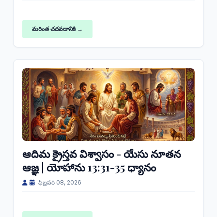
మరింత చదవడానికి →
ఆదిమ క్రైస్తవ విశ్వాసం - యేసు నూతన
ఆజ్ఞ | యోహాను 13:31-35 ధ్యానం
ఫిబ్రవరి 08, 2026