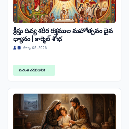
క్రీస్తు దివ్య శరీర రక్తముల మహోత్సవం దైవ
ధ్యానం | కార్మెల్ శోభ
మార్చి 08, 2026
మరింత చదవడానికి →