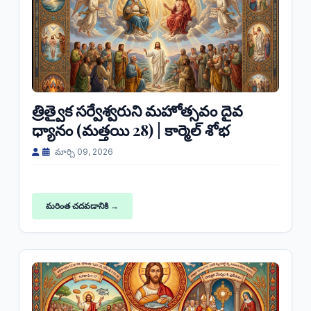
త్రిత్వైక సర్వేశ్వరుని మహోత్సవం దైవ
ధ్యానం (మత్తయి 28) | కార్మెల్ శోభ
మార్చి 09, 2026
మరింత చదవడానికి →