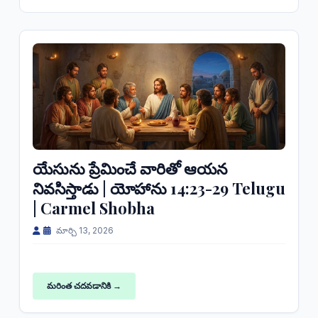
యేసును ప్రేమించే వారితో ఆయన
నివసిస్తాడు | యోహాను 14:23-29 Telugu
| Carmel Shobha
మార్చి 13, 2026
మరింత చదవడానికి →