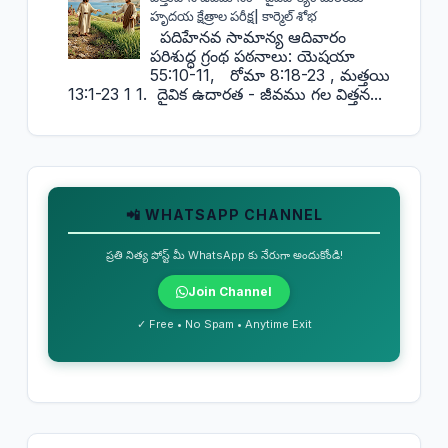
హృదయ క్షేత్రాల పరీక్ష| కార్మెల్ శోభ
పదిహేనవ సామాన్య ఆదివారం
పరిశుద్ధ గ్రంథ పఠనాలు: యెషయా
55:10-11, రోమా 8:18-23 , మత్తయి
13:1-23 1 1. దైవిక ఉదారత - జీవము గల విత్తన...
📲 WHATSAPP CHANNEL
ప్రతి నిత్య పోస్ట్ మీ WhatsApp కు నేరుగా అందుకోండి!
Join Channel
✓ Free • No Spam • Anytime Exit