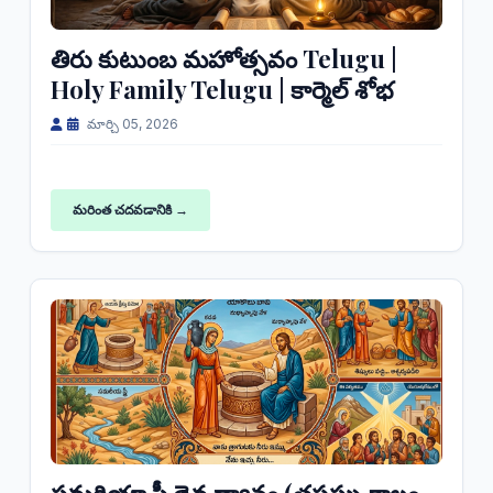
తిరు కుటుంబ మహోత్సవం Telugu |
Holy Family Telugu | కార్మెల్ శోభ
మార్చి 05, 2026
మరింత చదవడానికి →