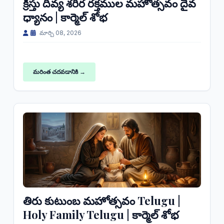
క్రీస్తు దివ్య శరీర రక్తముల మహోత్సవం దైవ
ధ్యానం | కార్మెల్ శోభ
మార్చి 08, 2026
మరింత చదవడానికి →
తిరు కుటుంబ మహోత్సవం Telugu |
Holy Family Telugu | కార్మెల్ శోభ