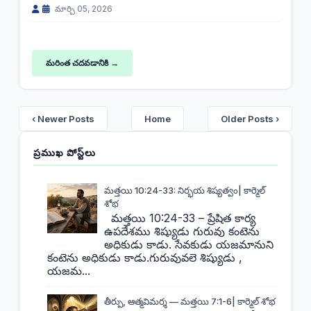
మార్చి 05, 2026
మరింత చదవడానికి →
‹ Newer Posts
Home
Older Posts ›
ప్రముఖ పోస్ట్‌లు
మత్తయి 10:24-33: నిర్భయ శిష్యత్వం| కార్మెల్
శోభ
మత్తయి 10:24-33 – ప్రేషిత కార్య
ఉపదేశము శిష్యుడు గురువు కంటెను
అధికుడు కాడు. సేవకుడు యజమానుని
కంటెను అధికుడు కాడు.గురువువలె శిష్యుడు ,
యజమ...
తీర్పు, ఆత్మవిమర్శ — మత్తయి 7:1-6| కార్మెల్ శోభ