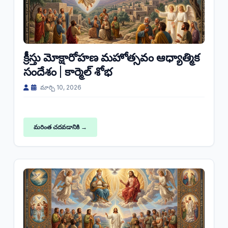
క్రీస్తు మోక్షారోహణ మహోత్సవం ఆధ్యాత్మిక
సందేశం | కార్మెల్ శోభ
మార్చి 10, 2026
మరింత చదవడానికి →