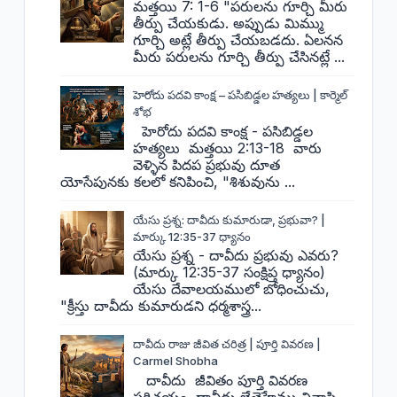
మత్తయి 7: 1-6 "పరులను గూర్చి మీరు
తీర్పు చేయకుడు. అప్పుడు మిమ్ము
గూర్చి అట్లే తీర్పు చేయబడదు. ఏలనన
మీరు పరులను గూర్చి తీర్పు చేసినట్లే ...
హెరోదు పదవి కాంక్ష – పసిబిడ్డల హత్యలు | కార్మెల్
శోభ
హెరోదు పదవి కాంక్ష - పసిబిడ్డల
హత్యలు మత్తయి 2:13-18 వారు
వెళ్ళిన పిదప ప్రభువు దూత
యోసేపునకు కలలో కనిపించి, "శిశువును ...
యేసు ప్రశ్న: దావీదు కుమారుడా, ప్రభువా? |
మార్కు 12:35-37 ధ్యానం
యేసు ప్రశ్న - దావీదు ప్రభువు ఎవరు?
(మార్కు 12:35-37 సంక్షిప్త ధ్యానం)
యేసు దేవాలయములో బోధించుచు,
"క్రీస్తు దావీదు కుమారుడని ధర్మశాస్త్ర...
దావీదు రాజు జీవిత చరిత్ర | పూర్తి వివరణ |
Carmel Shobha
దావీదు జీవితం పూర్తి వివరణ
పరిచయం దావీదు బేత్లెహేము నివాసి,