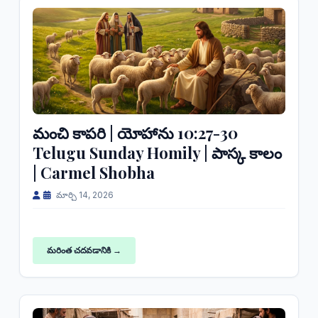
మంచి కాపరి | యోహాను 10:27-30
Telugu Sunday Homily | పాస్క కాలం
| Carmel Shobha
మార్చి 14, 2026
మరింత చదవడానికి →