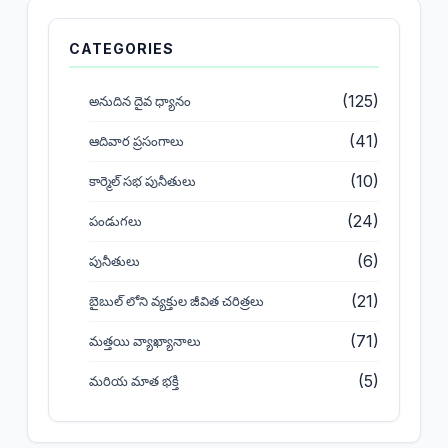
CATEGORIES
(125)
అనుదిన దైవ ధ్యానం
(41)
ఆదివార ప్రసంగాలు
(10)
కార్మెల్ సభ పునీతులు
(24)
పండుగలు
(6)
పునీతులు
(21)
బైబుల్ లోని వ్యక్తుల జీవిత చరిత్రలు
(71)
మత్తయి వ్యాఖ్యానాలు
(5)
మరియ మాత భక్తి