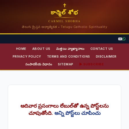
✝
కార్మెల్ శోభ
CARMEL SHOBHA
తెలుగు క్రైస్తవ ఆధ్యాత్మికత • Telugu Catholic Spirituality
HOME
ABOUT US
మత్తయి వ్యాఖ్యానాలు
CONTACT US
PRIVACY POLICY
TERMS AND CONDITIONS
DISCLAIMER
సంపాదకీయ విధానం
SITEMAP
▶ SUBSCRIBE
ఆదివార ప్రసంగాలు
లేబుల్‌తో ఉన్న పోస్ట్‌లను
చూపుతోంది.
అన్ని పోస్ట్‌లు చూపించు