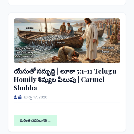
యేసుతో సమృద్ది | లూకా 5:1-11 Telugu
Homily శిష్యుల పిలుపు | Carmel
Shobha
మార్చి 17, 2026
మరింత చదవడానికి →