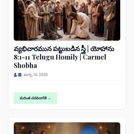
వ్యభిచారమున పట్టుబడిన స్త్రీ | యోహాను
8:1-11 Telugu Homily | Carmel
Shobha
మార్చి 14, 2026
మరింత చదవడానికి →