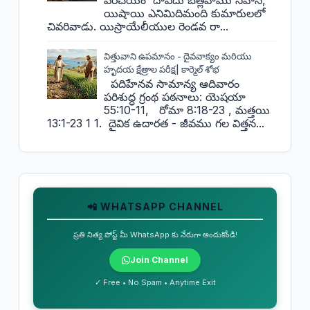
యిషాయి ఎనిమిదిమంది కుమారులలో
చివరివాడు. యిస్రాయేలీయుల రెండవ రా...
విత్తువాని ఉపమానం - దైవవాక్యం మరియు
హృదయ క్షేత్రాల పరీక్ష| కార్మెల్ శోభ
పదిహేనవ సామాన్య ఆదివారం
పరిశుద్ధ గ్రంథ పఠనాలు: యెషయా
55:10-11, రోమా 8:18-23 , మత్తయి
13:1-23 1 1. దైవిక ఉదారత - జీవము గల విత్తన...
📲 WHATSAPP CHANNEL
ప్రతి నిత్య పోస్ట్ మీ WhatsApp కు నేరుగా అందుకోండి!
Join Channel
✓ Free • No Spam • Anytime Exit