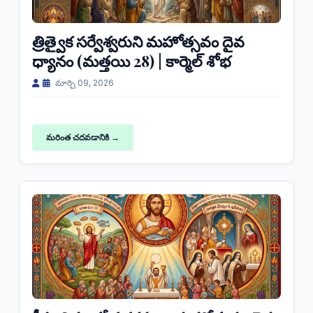
త్రిత్వైక సర్వేశ్వరుని మహోత్సవం దైవ
ధ్యానం (మత్తయి 28) | కార్మెల్ శోభ
మార్చి 09, 2026
మరింత చదవడానికి →