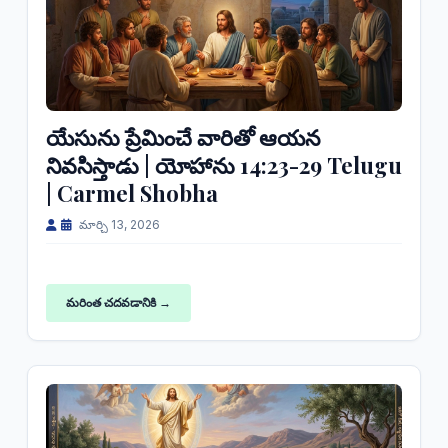
యేసును ప్రేమించే వారితో ఆయన
నివసిస్తాడు | యోహాను 14:23-29 Telugu
| Carmel Shobha
మార్చి 13, 2026
మరింత చదవడానికి →