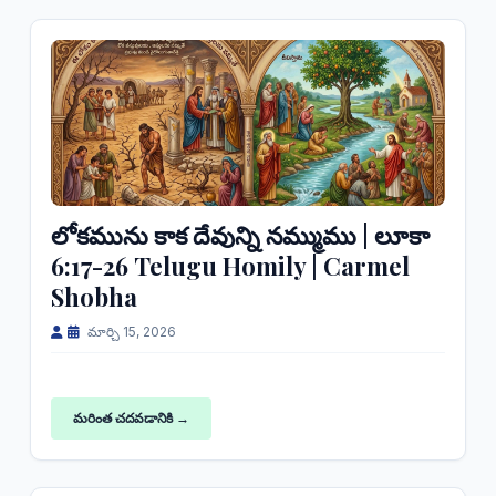
లోకమును కాక దేవున్ని నమ్ముము | లూకా
6:17-26 Telugu Homily | Carmel
Shobha
మార్చి 15, 2026
మరింత చదవడానికి →