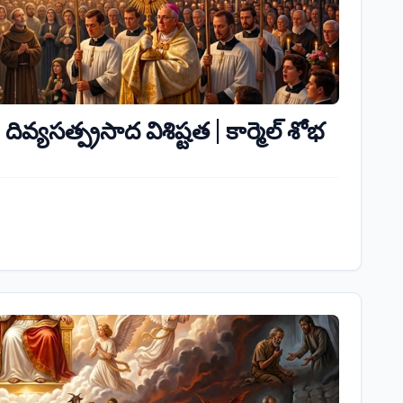
దివ్యసత్ప్రసాద విశిష్టత | కార్మెల్ శోభ