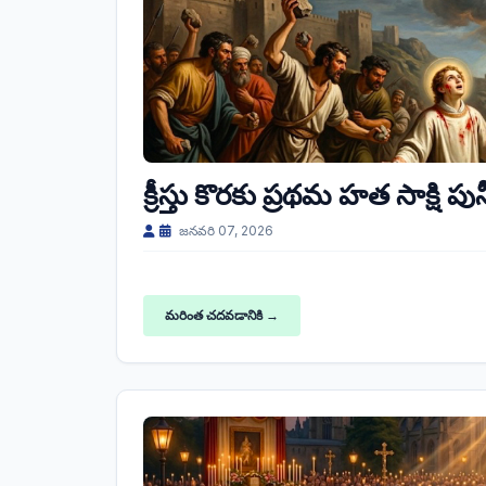
క్రీస్తు కొరకు ప్రథమ హత సాక్షి పున
జనవరి 07, 2026
మరింత చదవడానికి →