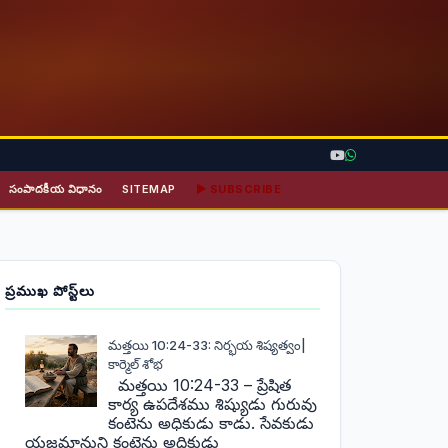
సంపాదకీయ విధానం
SITEMAP
▶ SUBSCRIBE
ప్రముఖ పోస్ట్‌లు
మత్తయి 10:24-33: నిర్భయ శిష్యత్వం|
కార్మెల్ శోభ
మత్తయి 10:24-33 – ప్రేషిత
కార్య ఉపదేశము శిష్యుడు గురువు
కంటెను అధికుడు కాడు. సేవకుడు
యజమానుని కంటెను అధికుడు