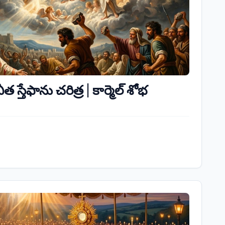
ీత స్తేఫాను చరిత్ర | కార్మెల్ శోభ