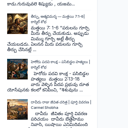
కాడు.గురువువలె శిష్యుడు , యజమ...
తీర్పు, ఆత్మవిమర్శ — మత్తయి 7:1-6|
కార్మెల్ శోభ
మత్తయి 7: 1-6 "పరులను గూర్చి
మీరు తీర్పు చేయకుడు. అప్పుడు
మిమ్ము గూర్చి అట్లే తీర్పు
చేయబడదు. ఏలనన మీరు పరులను గూర్చి
తీర్పు చేసినట్లే ...
హెరోదు పదవి కాంక్ష – పసిబిడ్డల హత్యలు |
కార్మెల్ శోభ
హెరోదు పదవి కాంక్ష - పసిబిడ్డల
హత్యలు మత్తయి 2:13-18
వారు వెళ్ళిన పిదప ప్రభువు దూత
యోసేపునకు కలలో కనిపించి, "శిశువును ...
దావీదు రాజు జీవిత చరిత్ర | పూర్తి వివరణ |
Carmel Shobha
దావీదు జీవితం పూర్తి వివరణ
పరిచయం దావీదు బేత్లెహేము
నివాసి, యిషాయి ఎనిమిదిమంది