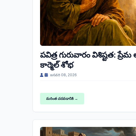
పవిత్ర గురువారం విశిష్టత: ప్రే
కార్మెల్ శోభ
జనవరి 08, 2026
మరింత చదవడానికి →