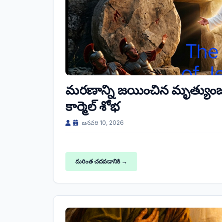
మరణాన్ని జయించిన మృత్యుంజ
కార్మెల్ శోభ
జనవరి 10, 2026
మరింత చదవడానికి →