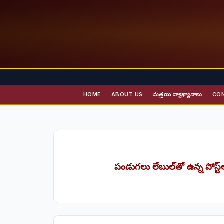
HOME
ABOUT US
మత్తయి వ్యాఖ్యానాలు
CO
పండుగలు
లేబుల్‌తో ఉన్న పోస్