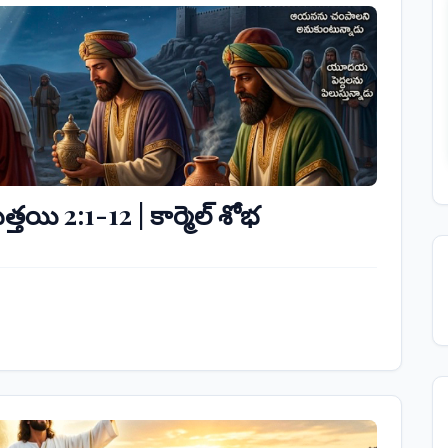
త్తయి 2:1-12 | కార్మెల్ శోభ