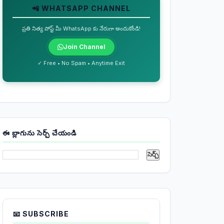
📲 WHATSAPP CHANNEL
ప్రతి నిత్య పోస్ట్ మీ WhatsApp కు నేరుగా అందుకోండి!
Join Channel
✓ Free • No Spam • Anytime Exit
ఈ బ్లాగును సెర్చ్ చేయండి
📧 SUBSCRIBE