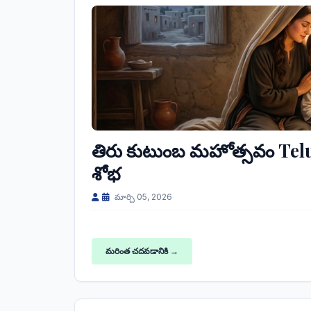
తిరు కుటుంబ మహోత్సవం Telugu
శోభ
మార్చి 05, 2026
మరింత చదవడానికి →