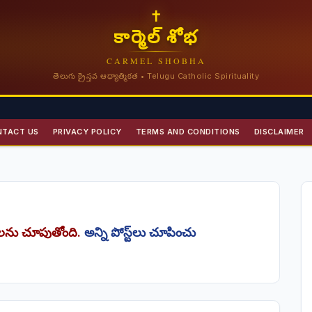
✝
కార్మెల్ శోభ
CARMEL SHOBHA
తెలుగు క్రైస్తవ ఆధ్యాత్మికత • Telugu Catholic Spirituality
NTACT US
PRIVACY POLICY
TERMS AND CONDITIONS
DISCLAIMER
ట్‌లను చూపుతోంది.
అన్ని పోస్ట్‌లు చూపించు