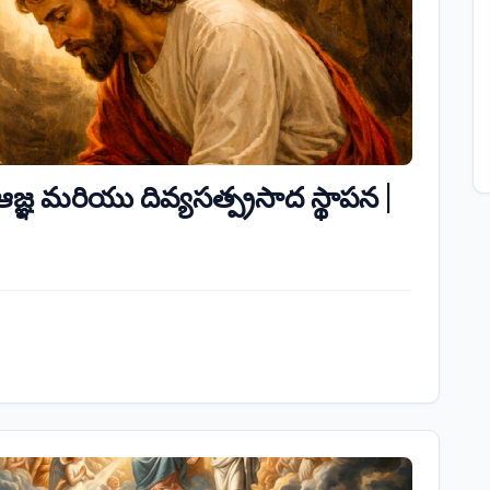
మ ఆజ్ఞ మరియు దివ్యసత్ప్రసాద స్థాపన |