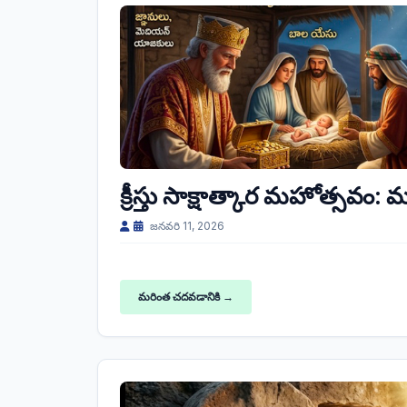
క్రీస్తు సాక్షాత్కార మహోత్సవం: మ
జనవరి 11, 2026
మరింత చదవడానికి →