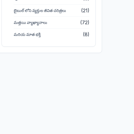
(21)
బైబుల్ లోని వ్యక్తుల జీవిత చరిత్రలు
(72)
మత్తయి వ్యాఖ్యానాలు
(8)
మరియ మాత భక్తి