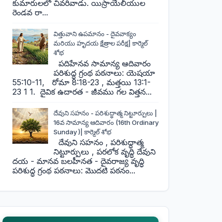
కుమారులలో చివరివాడు. యిస్రాయేలీయుల
రెండవ రా...
విత్తువాని ఉపమానం - దైవవాక్యం
మరియు హృదయ క్షేత్రాల పరీక్ష| కార్మెల్
శోభ
పదిహేనవ సామాన్య ఆదివారం
పరిశుద్ధ గ్రంథ పఠనాలు: యెషయా
55:10-11, రోమా 8:18-23 , మత్తయి 13:1-
23 1 1. దైవిక ఉదారత - జీవము గల విత్తన...
దేవుని సహనం - పరిశుద్ధాత్మ నిట్టూర్పులు |
16వ సామాన్య ఆదివారం (16th Ordinary
Sunday )| కార్మెల్ శోభ
దేవుని సహనం , పరిశుద్ధాత్మ
నిట్టూర్పులు , పరలోక వృద్ధి దేవుని
దయ - మానవ బలహీనత - దైవరాజ్య వృద్ధి
పరిశుద్ధ గ్రంథ పఠనాలు: మొదటి పఠనం...