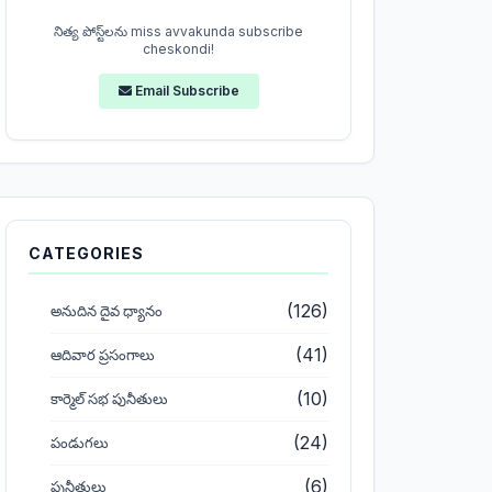
నిత్య పోస్ట్‌లను miss avvakunda subscribe
cheskondi!
Email Subscribe
CATEGORIES
(126)
అనుదిన దైవ ధ్యానం
(41)
ఆదివార ప్రసంగాలు
(10)
కార్మెల్ సభ పునీతులు
(24)
పండుగలు
(6)
పునీతులు