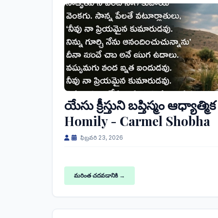
యేసు క్రీస్తుని బప్తిస్మం ఆధ్యా
Homily - Carmel Shobha
ఫిబ్రవరి 23, 2026
మరింత చదవడానికి →