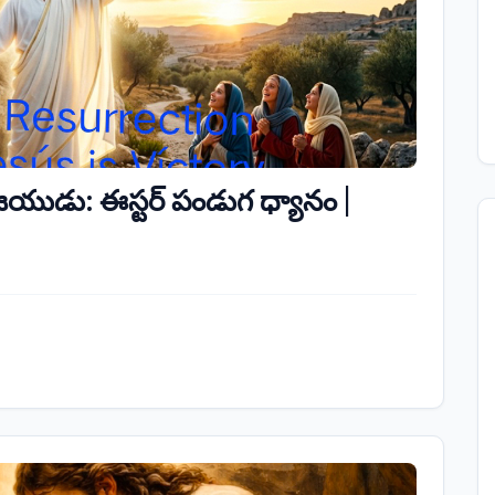
యుడు: ఈస్టర్ పండుగ ధ్యానం |