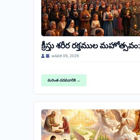
క్రీస్తు శరీర రక్తముల మహోత్సవం: 
జనవరి 06, 2026
మరింత చదవడానికి →