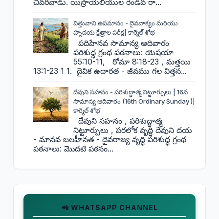
చివరివాడు. యిస్రాయేలీయుల రెండవ రా...
విత్తువాని ఉపమానం - దైవవాక్యం మరియు
హృదయ క్షేత్రాల పరీక్ష| కార్మెల్ శోభ
పదిహేనవ సామాన్య ఆదివారం
పరిశుద్ధ గ్రంథ పఠనాలు: యెషయా
55:10-11, రోమా 8:18-23 , మత్తయి
13:1-23 1 1. దైవిక ఉదారత - జీవము గల విత్తన...
దేవుని సహనం - పరిశుద్ధాత్మ నిట్టూర్పులు | 16వ
సామాన్య ఆదివారం (16th Ordinary Sunday )|
కార్మెల్ శోభ
దేవుని సహనం , పరిశుద్ధాత్మ
నిట్టూర్పులు , పరలోక వృద్ధి దేవుని దయ
- మానవ బలహీనత - దైవరాజ్య వృద్ధి పరిశుద్ధ గ్రంథ
పఠనాలు: మొదటి పఠనం...
📲 WHATSAPP CHANNEL