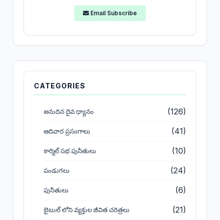
Email Subscribe
CATEGORIES
(126)
అనుదిన దైవ ధ్యానం
(41)
ఆదివార ప్రసంగాలు
(10)
కార్మెల్ సభ పునీతులు
(24)
పండుగలు
(6)
పునీతులు
(21)
బైబుల్ లోని వ్యక్తుల జీవిత చరిత్రలు