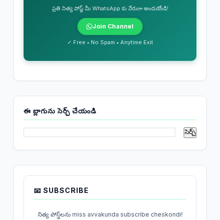
ప్రతి నిత్య పోస్ట్ మీ WhatsApp కు నేరుగా అందుకోండి!
Join Channel
✓ Free • No Spam • Anytime Exit
ఈ బ్లాగును సెర్చ్ చేయండి
📧 SUBSCRIBE
నిత్య పోస్ట్‌లను miss avvakunda subscribe cheskondi!