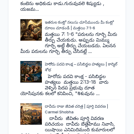
కంటెను అధికుడు కాడు.గురువువలె శిష్యుడు ,
యజమ...
ఇతరుల కంట్లో నలుసు చూసేముందు మీ కంట్లో
దూలం చూడండి | మత్తయి 7:1-6
మత్తయి 7: 1-6 "పరులను గూర్చి మీరు
తీర్పు చేయకుడు. అప్పుడు మిమ్ము
గూర్చి అట్లే తీర్పు చేయబడదు. ఏలనన
మీరు పరులను గూర్చి తీర్పు చేసినట్లే ...
హెరోదు పదవి కాంక్ష – పసిబిడ్డల హత్యలు | కార్మెల్
శోభ
హెరోదు పదవి కాంక్ష - పసిబిడ్డల
హత్యలు మత్తయి 2:13-18 వారు
వెళ్ళిన పిదప ప్రభువు దూత
యోసేపునకు కలలో కనిపించి, "శిశువును ...
దావీదు రాజు జీవిత చరిత్ర | పూర్తి వివరణ |
Carmel Shobha
దావీదు జీవితం పూర్తి వివరణ
పరిచయం దావీదు బేత్లెహేము నివాసి,
యిషాయి ఎనిమిదిమంది కుమారులలో