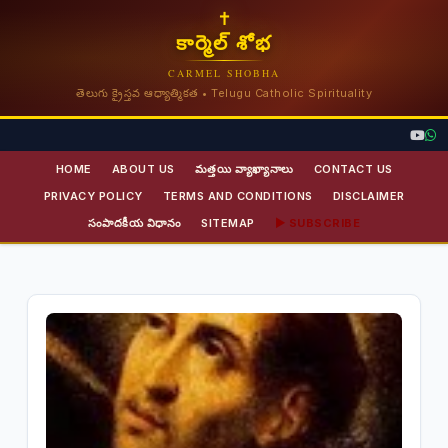
✝
కార్మెల్ శోభ
CARMEL SHOBHA
తెలుగు క్రైస్తవ ఆధ్యాత్మికత • Telugu Catholic Spirituality
HOME
ABOUT US
మత్తయి వ్యాఖ్యానాలు
CONTACT US
PRIVACY POLICY
TERMS AND CONDITIONS
DISCLAIMER
సంపాదకీయ విధానం
SITEMAP
▶ SUBSCRIBE