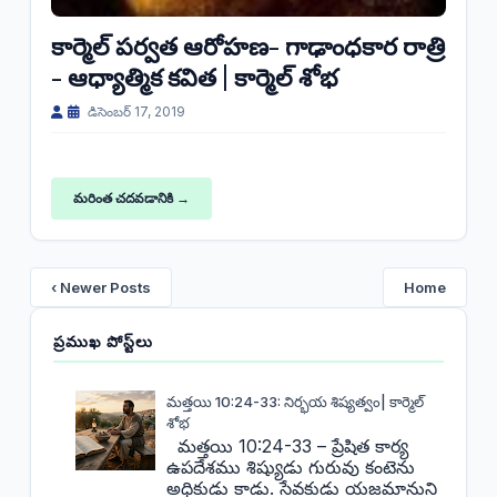
కార్మెల్ పర్వత ఆరోహణ- గాఢాంధకార రాత్రి
- ఆధ్యాత్మిక కవిత | కార్మెల్ శోభ
డిసెంబర్ 17, 2019
మరింత చదవడానికి →
‹ Newer Posts
Home
ప్రముఖ పోస్ట్‌లు
మత్తయి 10:24-33: నిర్భయ శిష్యత్వం| కార్మెల్
శోభ
మత్తయి 10:24-33 – ప్రేషిత కార్య
ఉపదేశము శిష్యుడు గురువు కంటెను
అధికుడు కాడు. సేవకుడు యజమానుని