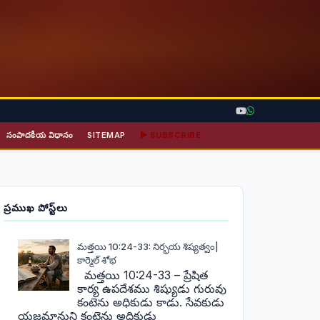
సంపాదకీయ విధానం
SITEMAP
▶ SUBSCRIBE
ప్రముఖ పోస్ట్‌లు
మత్తయి 10:24-33: నిర్భయ శిష్యత్వం|
కార్మెల్ శోభ
మత్తయి 10:24-33 – ప్రేషిత
కార్య ఉపదేశము శిష్యుడు గురువు
కంటెను అధికుడు కాడు. సేవకుడు
యజమానుని కంటెను అధికుడు