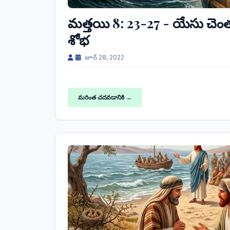
మత్తయి 8: 23-27 - యేసు చెంతవ
శోభ
జూన్ 28, 2022
మరింత చదవడానికి →