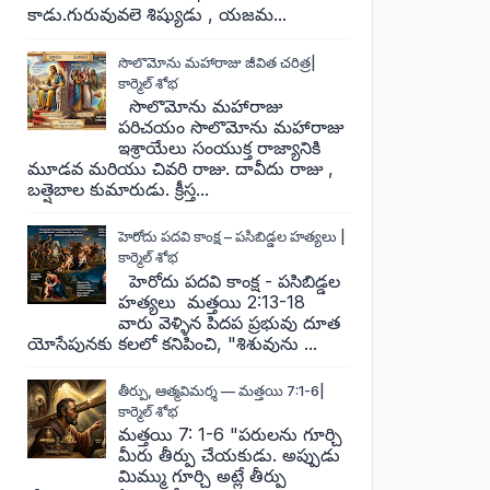
కాడు.గురువువలె శిష్యుడు , యజమ...
సొలొమోను మహారాజు జీవిత చరిత్ర|
కార్మెల్ శోభ
సొలొమోను మహారాజు
పరిచయం సొలొమోను మహారాజు
ఇశ్రాయేలు సంయుక్త రాజ్యానికి
మూడవ మరియు చివరి రాజు. దావీదు రాజు ,
బత్షెబాల కుమారుడు. క్రీస్త...
హెరోదు పదవి కాంక్ష – పసిబిడ్డల హత్యలు |
కార్మెల్ శోభ
హెరోదు పదవి కాంక్ష - పసిబిడ్డల
హత్యలు మత్తయి 2:13-18
వారు వెళ్ళిన పిదప ప్రభువు దూత
యోసేపునకు కలలో కనిపించి, "శిశువును ...
తీర్పు, ఆత్మవిమర్శ — మత్తయి 7:1-6|
కార్మెల్ శోభ
మత్తయి 7: 1-6 "పరులను గూర్చి
మీరు తీర్పు చేయకుడు. అప్పుడు
మిమ్ము గూర్చి అట్లే తీర్పు