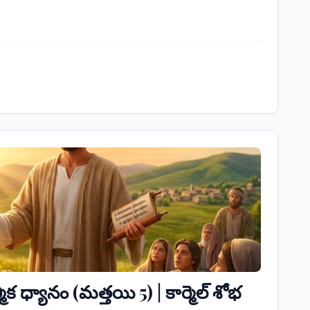
ిక ధ్యానం (మత్తయి 5) | కార్మెల్ శోభ