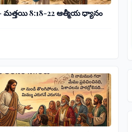
 - మత్తయి 8:18-22 ఆత్మీయ ధ్యానం