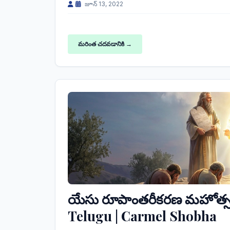
జూన్ 13, 2022
మరింత చదవడానికి →
యేసు రూపాంతరీకరణ మహోత్సవ
Telugu | Carmel Shobha