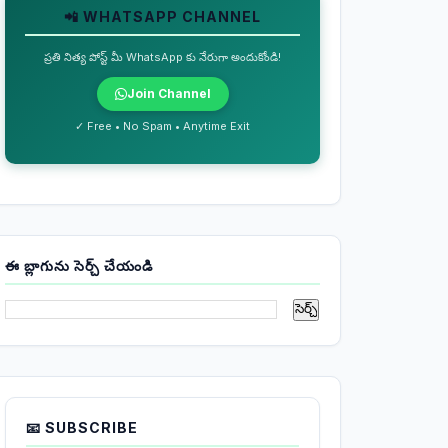
📲 WHATSAPP CHANNEL
ప్రతి నిత్య పోస్ట్ మీ WhatsApp కు నేరుగా అందుకోండి!
Join Channel
✓ Free • No Spam • Anytime Exit
ఈ బ్లాగును సెర్చ్ చేయండి
📧 SUBSCRIBE