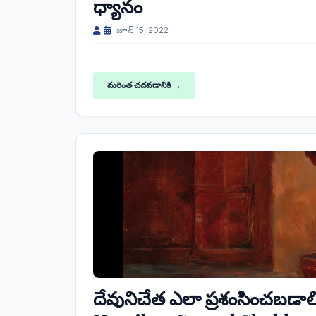
ధ్యానం
జూన్ 15, 2022
మరింత చదవడానికి →
దేవునిచేత ఎలా ప్రశంసించబడా