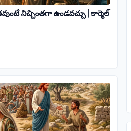
ుంటే నిచ్చింతగా ఉండవచ్చు | కార్మెల్