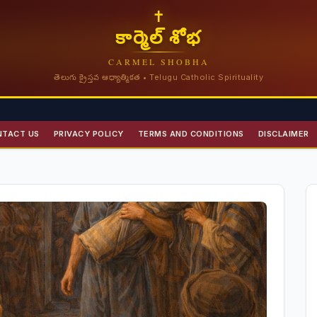
✝
కార్మెల్ శోభ
CARMEL SHOBHA
తెలుగు క్రైస్తవ ఆధ్యాత్మికత • Telugu Catholic Spirituality
NTACT US
PRIVACY POLICY
TERMS AND CONDITIONS
DISCLAIMER