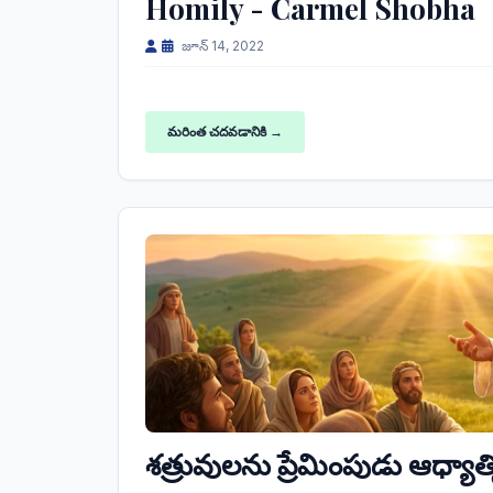
Homily - Carmel Shobha
జూన్ 14, 2022
మరింత చదవడానికి →
శత్రువులను ప్రేమింపుడు ఆధ్యాత్మ