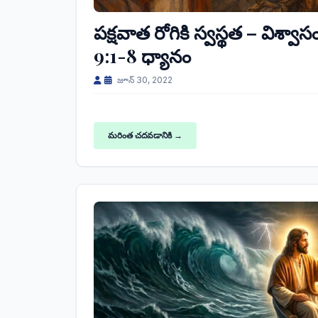
పక్షవాత రోగికి స్వస్థత – విశ
9:1-8 ధ్యానం
జూన్ 30, 2022
మరింత చదవడానికి →