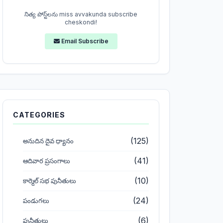
నిత్య పోస్ట్‌లను miss avvakunda subscribe
cheskondi!
Email Subscribe
CATEGORIES
(125)
అనుదిన దైవ ధ్యానం
(41)
ఆదివార ప్రసంగాలు
(10)
కార్మెల్ సభ పునీతులు
(24)
పండుగలు
(6)
పునీతులు