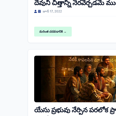
దేవుని చిత్తాన్ని నెరవేర్చడమే 
జూన్ 17, 2022
మరింత చదవడానికి →
యేసు ప్రభువు నేర్పిన పరలోక ప్ర