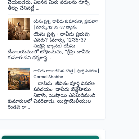
చేయబడదు. ఏలనన మీరు పరులను గూర్చి
తీర్పు చేసినట్లే ...
యేసు ప్రశ్న: దావీదు కుమారుడా, ప్రభువా?
| మార్కు 12:35-37 ధ్యానం
యేసు ప్రశ్న - దావీదు ప్రభువు
ఎవరు? (మార్కు 12:35-37
సంక్షిప్త ధ్యానం) యేసు
దేవాలయములో బోధించుచు, "క్రీస్తు దావీదు
కుమారుడని ధర్మశాస్త్ర...
దావీదు రాజు జీవిత చరిత్ర | పూర్తి వివరణ |
Carmel Shobha
దావీదు జీవితం పూర్తి వివరణ
పరిచయం దావీదు బేత్లెహేము
నివాసి, యిషాయి ఎనిమిదిమంది
కుమారులలో చివరివాడు. యిస్రాయేలీయుల
రెండవ రా...