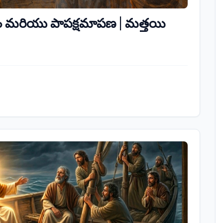
్వాసం మరియు పాపక్షమాపణ | మత్తయి