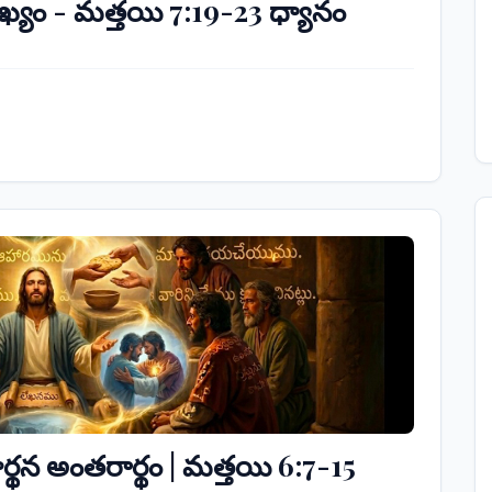
ముఖ్యం - మత్తయి 7:19-23 ధ్యానం
ార్థన అంతరార్థం | మత్తయి 6:7-15