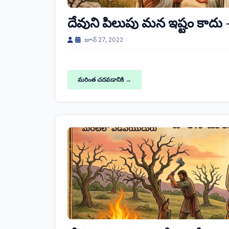
దేవుని పిలుపు మన ఇష్టం కాదు
జూన్ 27, 2022
మరింత చదవడానికి →