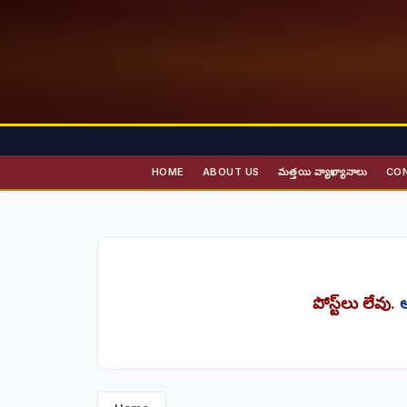
HOME
ABOUT US
మత్తయి వ్యాఖ్యానాలు
CO
పోస్ట్‌లు లేవు.
అ