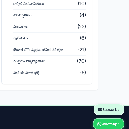
(10)
కార్మెల్ సభ పునీతులు
(4)
తపస్సుకాలం
(23)
పండుగలు
(6)
పునీతులు
(21)
బైబుల్ లోని వ్యక్తుల జీవిత చరిత్రలు
(70)
మత్తయి వ్యాఖ్యానాలు
(5)
మరియ మాత భక్తి
Subscribe
WhatsApp