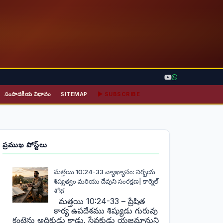
సంపాదకీయ విధానం
SITEMAP
▶ SUBSCRIBE
ప్రముఖ పోస్ట్‌లు
మత్తయి 10:24-33 వ్యాఖ్యానం: నిర్భయ
శిష్యత్వం మరియు దేవుని సంరక్షణ| కార్మెల్
శోభ
మత్తయి 10:24-33 – ప్రేషిత
కార్య ఉపదేశము శిష్యుడు గురువు
కంటెను అధికుడు కాడు. సేవకుడు యజమానుని