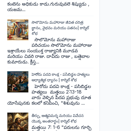
కంటెను అధికుడు కాడు.గురువువలె శిష్యుడు ,
యజమ...
సొలొమోను మహారాజు జీవిత చరిత్ర:
జ్ఞానం, వైభవం మరియు పతనం| కార్మెల్
శోభ
సొలొమోను మహారాజు
పరిచయం సొలొమోను మహారాజు
ఇశ్రాయేలు సంయుక్త రాజ్యానికి మూడవ
మరియు చివరి రాజు. దావీదు రాజు , బత్షెబాల
కుమారుడు. క్రీస్త...
హెరోదు పదవి కాంక్ష - పసిబిడ్డల హత్యలు
ఆధ్యాత్మిక ధ్యానం | కార్మెల్ శోభ
హెరోదు పదవి కాంక్ష - పసిబిడ్డల
హత్యలు మత్తయి 2:13-18
వారు వెళ్ళిన పిదప ప్రభువు దూత
యోసేపునకు కలలో కనిపించి, "శిశువును ...
తీర్పు, ఆత్మవిమర్శ మరియు వివేచన
యొక్క అంతరార్థం| కార్మెల్ శోభ
మత్తయి 7: 1-6 "పరులను గూర్చి