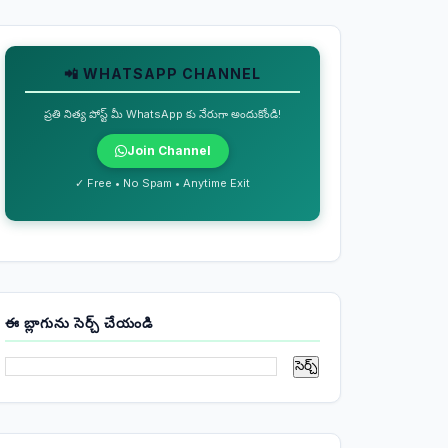
📲 WHATSAPP CHANNEL
ప్రతి నిత్య పోస్ట్ మీ WhatsApp కు నేరుగా అందుకోండి!
Join Channel
✓ Free • No Spam • Anytime Exit
ఈ బ్లాగును సెర్చ్ చేయండి