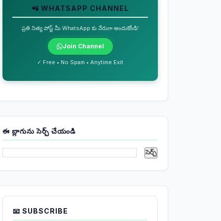
📲 WHATSAPP CHANNEL
ప్రతి నిత్య పోస్ట్ మీ WhatsApp కు నేరుగా అందుకోండి!
Join Channel
✓ Free • No Spam • Anytime Exit
ఈ బ్లాగును సెర్చ్ చేయండి
📧 SUBSCRIBE