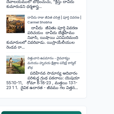
దేవాలయములో బోధించుచు, "క్రీస్తు దావీదు
కుమారుడని ధర్మశాస్త్ర...
దావీదు రాజు జీవిత చరిత్ర | పూర్తి వివరణ |
Carmel Shobha
దావీదు జీవితం పూర్తి వివరణ
పరిచయం దావీదు బేత్లెహేము
నివాసి, యిషాయి ఎనిమిదిమంది
కుమారులలో చివరివాడు. యిస్రాయేలీయుల
రెండవ రా...
విత్తువాని ఉపమానం - దైవవాక్యం
మరియు హృదయ క్షేత్రాల పరీక్ష| కార్మెల్
శోభ
పదిహేనవ సామాన్య ఆదివారం
పరిశుద్ధ గ్రంథ పఠనాలు: యెషయా
55:10-11, రోమా 8:18-23 , మత్తయి 13:1-
23 1 1. దైవిక ఉదారత - జీవము గల విత్తన...