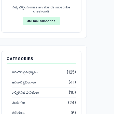
నిత్య పోస్ట్‌లను miss avvakunda subscribe
cheskondi!
Email Subscribe
CATEGORIES
(125)
అనుదిన దైవ ధ్యానం
(41)
ఆదివార ప్రసంగాలు
(10)
కార్మెల్ సభ పునీతులు
(24)
పండుగలు
(6)
పునీతులు