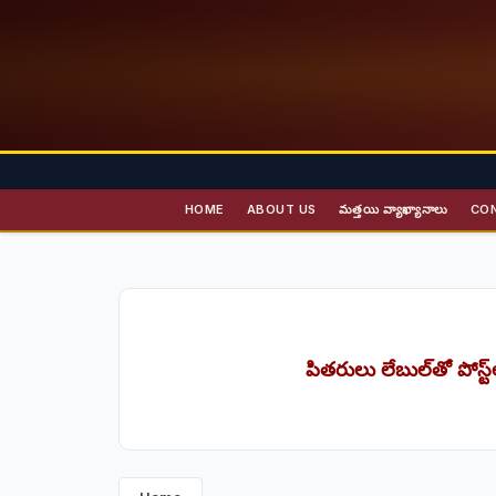
HOME
ABOUT US
మత్తయి వ్యాఖ్యానాలు
CO
పితరులు
లేబుల్‌తో పోస్ట్