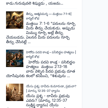
కాడు.గురువువలె శిష్యుడు , యజమ...
తీర్పు, ఆత్మవిమర్శ — మత్తయి 7:1-6|
కార్మెల్ శోభ
మత్తయి 7: 1-6 "పరులను గూర్చి
మీరు తీర్పు చేయకుడు. అప్పుడు
మిమ్ము గూర్చి అట్లే తీర్పు
చేయబడదు. ఏలనన మీరు పరులను గూర్చి
తీర్పు చేసినట్లే ...
హెరోదు పదవి కాంక్ష – పసిబిడ్డల హత్యలు |
కార్మెల్ శోభ
హెరోదు పదవి కాంక్ష - పసిబిడ్డల
హత్యలు మత్తయి 2:13-18
వారు వెళ్ళిన పిదప ప్రభువు దూత
యోసేపునకు కలలో కనిపించి, "శిశువును ...
యేసు ప్రశ్న: దావీదు కుమారుడా, ప్రభువా?
| మార్కు 12:35-37 ధ్యానం
యేసు ప్రశ్న - దావీదు ప్రభువు
ఎవరు? (మార్కు 12:35-37
సంక్షిప్త ధ్యానం) యేసు