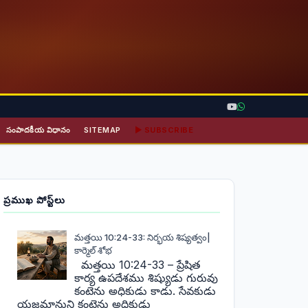
సంపాదకీయ విధానం
SITEMAP
▶ SUBSCRIBE
ప్రముఖ పోస్ట్‌లు
మత్తయి 10:24-33: నిర్భయ శిష్యత్వం|
కార్మెల్ శోభ
మత్తయి 10:24-33 – ప్రేషిత
కార్య ఉపదేశము శిష్యుడు గురువు
కంటెను అధికుడు కాడు. సేవకుడు
యజమానుని కంటెను అధికుడు