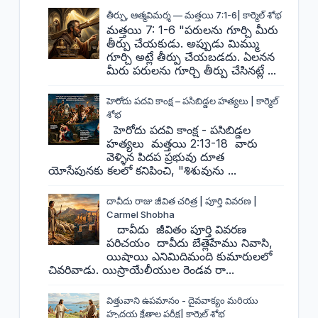
తీర్పు, ఆత్మవిమర్శ — మత్తయి 7:1-6| కార్మెల్ శోభ
మత్తయి 7: 1-6 "పరులను గూర్చి మీరు
తీర్పు చేయకుడు. అప్పుడు మిమ్ము
గూర్చి అట్లే తీర్పు చేయబడదు. ఏలనన
మీరు పరులను గూర్చి తీర్పు చేసినట్లే ...
హెరోదు పదవి కాంక్ష – పసిబిడ్డల హత్యలు | కార్మెల్
శోభ
హెరోదు పదవి కాంక్ష - పసిబిడ్డల
హత్యలు మత్తయి 2:13-18 వారు
వెళ్ళిన పిదప ప్రభువు దూత
యోసేపునకు కలలో కనిపించి, "శిశువును ...
దావీదు రాజు జీవిత చరిత్ర | పూర్తి వివరణ |
Carmel Shobha
దావీదు జీవితం పూర్తి వివరణ
పరిచయం దావీదు బేత్లెహేము నివాసి,
యిషాయి ఎనిమిదిమంది కుమారులలో
చివరివాడు. యిస్రాయేలీయుల రెండవ రా...
విత్తువాని ఉపమానం - దైవవాక్యం మరియు
హృదయ క్షేత్రాల పరీక్ష| కార్మెల్ శోభ