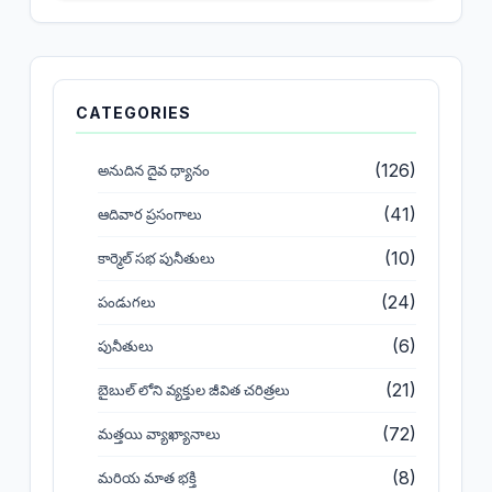
CATEGORIES
(126)
అనుదిన దైవ ధ్యానం
(41)
ఆదివార ప్రసంగాలు
(10)
కార్మెల్ సభ పునీతులు
(24)
పండుగలు
(6)
పునీతులు
(21)
బైబుల్ లోని వ్యక్తుల జీవిత చరిత్రలు
(72)
మత్తయి వ్యాఖ్యానాలు
(8)
మరియ మాత భక్తి