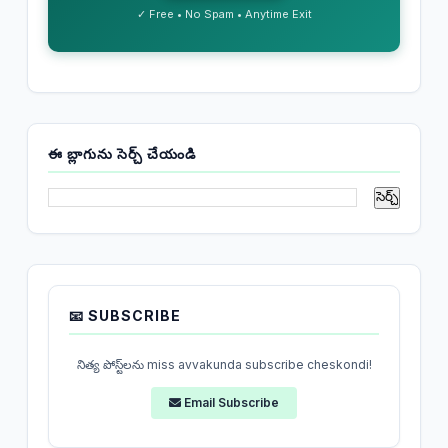
✓ Free • No Spam • Anytime Exit
ఈ బ్లాగును సెర్చ్ చేయండి
📧 SUBSCRIBE
నిత్య పోస్ట్‌లను miss avvakunda subscribe cheskondi!
Email Subscribe