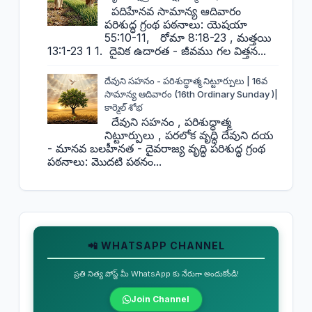
పదిహేనవ సామాన్య ఆదివారం
పరిశుద్ధ గ్రంథ పఠనాలు: యెషయా
55:10-11, రోమా 8:18-23 , మత్తయి
13:1-23 1 1. దైవిక ఉదారత - జీవము గల విత్తన...
దేవుని సహనం - పరిశుద్ధాత్మ నిట్టూర్పులు | 16వ
సామాన్య ఆదివారం (16th Ordinary Sunday )|
కార్మెల్ శోభ
దేవుని సహనం , పరిశుద్ధాత్మ
నిట్టూర్పులు , పరలోక వృద్ధి దేవుని దయ
- మానవ బలహీనత - దైవరాజ్య వృద్ధి పరిశుద్ధ గ్రంథ
పఠనాలు: మొదటి పఠనం...
📲 WHATSAPP CHANNEL
ప్రతి నిత్య పోస్ట్ మీ WhatsApp కు నేరుగా అందుకోండి!
Join Channel