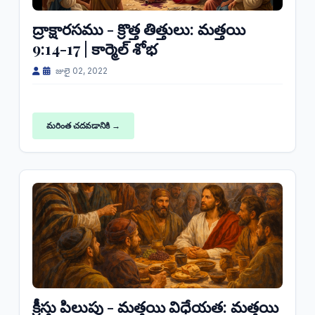
ద్రాక్షారసము - క్రొత్త తిత్తులు: మత్తయి
9:14-17 | కార్మెల్ శోభ
జులై 02, 2022
మరింత చదవడానికి →
క్రీస్తు పిలుపు - మత్తయి విధేయత: మత్తయి