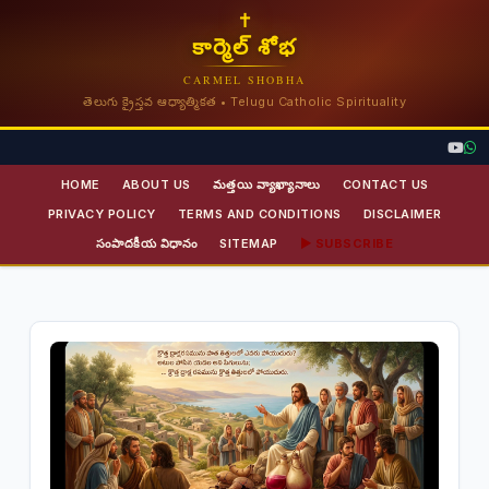
✝
కార్మెల్ శోభ
CARMEL SHOBHA
తెలుగు క్రైస్తవ ఆధ్యాత్మికత • Telugu Catholic Spirituality
HOME
ABOUT US
మత్తయి వ్యాఖ్యానాలు
CONTACT US
PRIVACY POLICY
TERMS AND CONDITIONS
DISCLAIMER
సంపాదకీయ విధానం
SITEMAP
▶ SUBSCRIBE