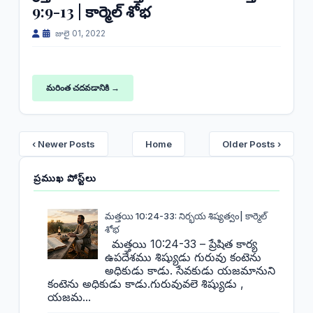
9:9-13 | కార్మెల్ శోభ
జులై 01, 2022
మరింత చదవడానికి →
‹ Newer Posts
Home
Older Posts ›
ప్రముఖ పోస్ట్‌లు
మత్తయి 10:24-33: నిర్భయ శిష్యత్వం| కార్మెల్
శోభ
మత్తయి 10:24-33 – ప్రేషిత కార్య
ఉపదేశము శిష్యుడు గురువు కంటెను
అధికుడు కాడు. సేవకుడు యజమానుని
కంటెను అధికుడు కాడు.గురువువలె శిష్యుడు ,
యజమ...