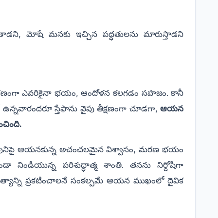
ని, మోషే మనకు ఇచ్చిన పద్ధతులను మారుస్తాడని
ధారణంగా ఎవరికైనా భయం, ఆందోళన కలగడం సహజం. కానీ
ఉన్నవారందరూ స్తేఫాను వైపు తీక్షణంగా చూడగా,
ఆయన
చింది.
వునిపై ఆయనకున్న అచంచలమైన విశ్వాసం, మరణ భయం
డియున్న పరిశుద్ధాత్మ శాంతి. తనను నిర్దోషిగా
సత్యాన్ని ప్రకటించాలనే సంకల్పమే ఆయన ముఖంలో దైవిక