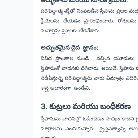
అద్భుతాలు మరియు సూచక క్రియలు:
పరిశుద్ధాత్మ శక్తితో నింపబడిన స్తేఫాను ప్ర
క్రియలను చేయడం ప్రారంభించారు. రోగులను స
సువార్తను ప్రజలకు చేరవేశారు.
అద్భుతమైన దైవ జ్ఞానం:
వివిధ ప్రాంతాల నుండి వచ్చిన యూదుల
స్తేఫానుతో వాదనకు దిగేవారు. అయితే, స్తేఫా
నడిపిస్తున్న పరిశుద్ధాత్మను వారు ఏమాత్రం 
శాస్త్ర ఆధారంగా ఉండేవి.
3. కుట్రలు మరియు బంధీకరణ
స్తేఫానును వాదనల్లో ఓడించడం సాధ్యం కాదని 
మార్గాలను ఎంచుకున్నారు. క్రైస్తవత్వాన్ని అ