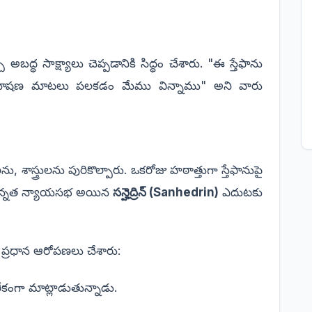
్ధ సాక్ష్యాలు చెప్పడానికి సిద్ధం చేశారు. "ఈ స్తేఫాను
కంగా దూషణ మాటలు పలకడం మేము విన్నాము" అని వారు
, శాస్త్రులను పురికొల్పారు. ఒకరోజు హఠాత్తుగా స్తేఫానుపై
ున్నత న్యాయసభ అయిన
సన్హెద్రిన్ (Sanhedrin)
ఎదుటకు
 ప్రధాన ఆరోపణలు చేశారు:
గా మాట్లాడుతున్నాడు.