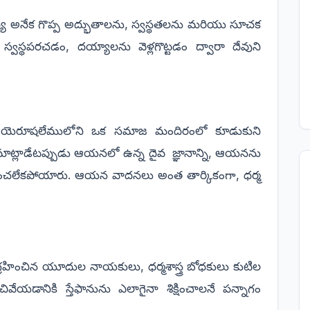
జల మధ్య అనేక గొప్ప అద్భుతాలను, స్వస్థతలను మరియు సూచక
్వస్థపరచడం, దయ్యాలను వెళ్లగొట్టడం ద్వారా దేవుని
ు యెరూషలేములోని ఒక సమాజ మందిరంలో కూడుకుని
ను మాట్లాడేటప్పుడు ఆయనలో ఉన్న దైవ జ్ఞానాన్ని, ఆయనను
ఎదిరించలేకపోయారు. ఆయన వాదనలు అంత తార్కికంగా, ధర్మ
గ్రహించిన యూదుల నాయకులు, ధర్మశాస్త్ర బోధకులు కుటిల
ణచివేయడానికి స్తేఫానును ఎలాగైనా శిక్షించాలనే పన్నాగం