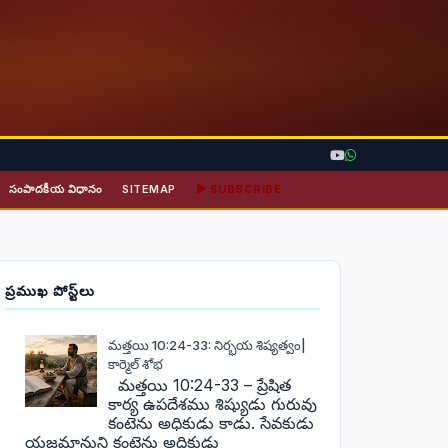
సంపాదకీయ విధానం
SITEMAP
▶ SUBSCRIBE
ప్రముఖ పోస్ట్‌లు
మత్తయి 10:24-33: నిర్భయ శిష్యత్వం|
కార్మెల్ శోభ
మత్తయి 10:24-33 – ప్రేషిత
కార్య ఉపదేశము శిష్యుడు గురువు
కంటెను అధికుడు కాడు. సేవకుడు
యజమానుని కంటెను అధికుడు