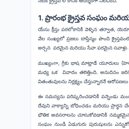
నేటికీ క్రైస్తవ లోకానికి ఆదర్శంగా నిలిచింది.
1. ప్రారంభ క్రైస్తవ సంఘం మరియు
యేసు క్రీస్తు పరలోకానికి వెళ్ళిన తర్వాత, య
వేల సంఖ్యలో ప్రజలు బాప్తిస్మం పొంది క్రైస్
అర్చన పరమైన మరియు సేవా పరమైన సవాళ్లు
ముఖ్యంగా, గ్రీకు భాష మాట్లాడే యూదులు (హెల
మధ్య ఒక వివాదం తలెత్తింది. అనుదినం జరిగే
వితంతువులను నిర్లక్ష్యం చేస్తున్నారనే ఆరోపణల
ఈ సమస్యను పరిష్కరించడానికి పన్నెండు మంది 
దేవుని వాక్యాన్ని బోధించడం మరియు ప్రార్థ
భౌతిక అవసరాలను చూసుకోవడానికి నమ్మకమైన 
సంఘం నుండి ఏడుగురు పురుషులను ఎన్నుకోవ