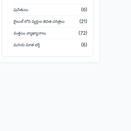
(6)
పునీతులు
(21)
బైబుల్ లోని వ్యక్తుల జీవిత చరిత్రలు
(72)
మత్తయి వ్యాఖ్యానాలు
(8)
మరియ మాత భక్తి