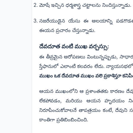
మోషే ఇచ్చిన ధర్మశాస్త్ర చట్టాలను నిందిస్తున్నాడు.
నజరేయుడైన యేసు ఈ ఆలయాన్ని పడగొడతాడ
ఈయన ప్రచారం చేస్తున్నాడు.
దేవదూత వంటి ముఖ వర్చస్సు:
ఈ తీవ్రమైన ఆరోపణలు వింటున్నప్పుడు, సా
స్తేఫానులో ఎలాంటి కలవరం లేదు. న్యాయసభలో 
ముఖం ఒక దేవదూత ముఖం వలె ప్రకాశిస్తూ కనిపిం
ఆయన ముఖంలోని ఆ ప్రశాంతతకు కారణం దే
లేకపోవడం, మరియు ఆయన హృదయం నిండా నిం
నిరూపించుకోవాలనే తాపత్రయం కంటే, దేవుని 
కాంతిగా ప్రతిబింబించింది.