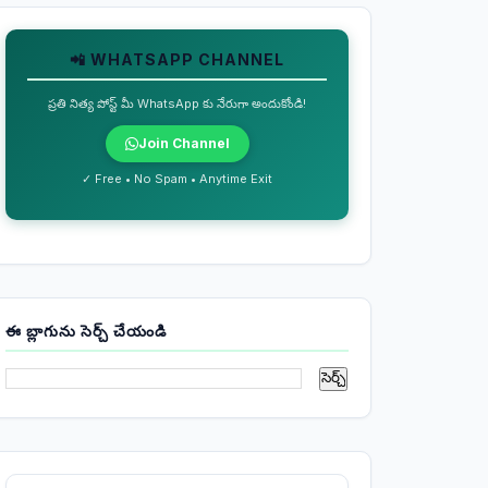
📲 WHATSAPP CHANNEL
ప్రతి నిత్య పోస్ట్ మీ WhatsApp కు నేరుగా అందుకోండి!
Join Channel
✓ Free • No Spam • Anytime Exit
ఈ బ్లాగును సెర్చ్ చేయండి