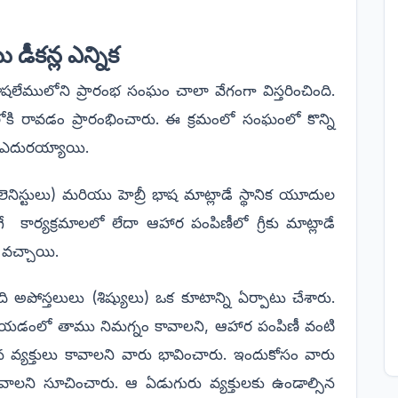
 డీకన్ల ఎన్నిక
ెరూషలేములోని ప్రారంభ సంఘం చాలా వేగంగా విస్తరించింది.
తవంలోకి రావడం ప్రారంభించారు. ఈ క్రమంలో సంఘంలో కొన్ని
 ఎదురయ్యాయి.
ెనిస్టులు) మరియు హెబ్రీ భాష మాట్లాడే స్థానిక యూదుల
 కార్యక్రమాలలో లేదా ఆహార పంపిణీలో గ్రీకు మాట్లాడే
ు వచ్చాయి.
అపోస్తలులు (శిష్యులు) ఒక కూటాన్ని ఏర్పాటు చేశారు.
న చేయడంలో తాము నిమగ్నం కావాలని, ఆహార పంపిణీ వంటి
వ్యక్తులు కావాలని వారు భావించారు. ఇందుకోసం వారు
ాలని సూచించారు. ఆ ఏడుగురు వ్యక్తులకు ఉండాల్సిన