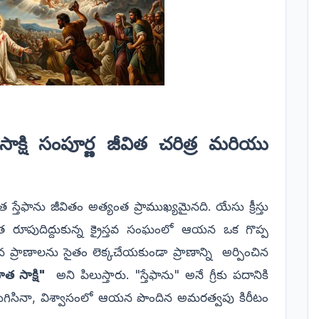
ాక్షి సంపూర్ణ జీవిత చరిత్ర మరియు
త స్తేఫాను జీవితం అత్యంత ప్రాముఖ్యమైనది. యేసు క్రీస్తు
 రూపుదిద్దుకున్న క్రైస్తవ సంఘంలో ఆయన ఒక గొప్ప
 తన ప్రాణాలను సైతం లెక్కచేయకుండా ప్రాణాన్ని అర్పించిన
త సాక్షి"
అని పిలుస్తారు. "స్తేఫాను" అనే గ్రీకు పదానికి
ుగిసినా, విశ్వాసంలో ఆయన పొందిన అమరత్వపు కిరీటం