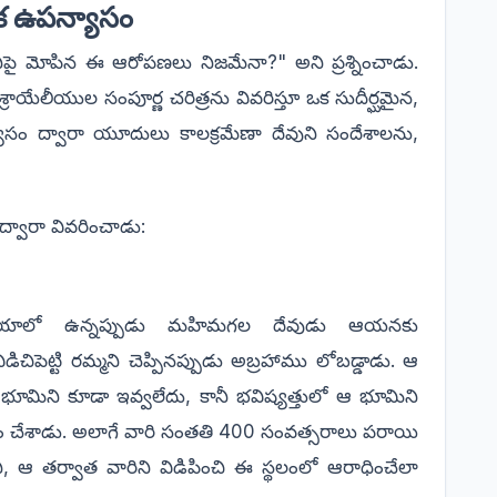
్రక ఉపన్యాసం
ీపై మోపిన ఈ ఆరోపణలు నిజమేనా?" అని ప్రశ్నించాడు.
ాయేలీయుల సంపూర్ణ చరిత్రను వివరిస్తూ ఒక సుదీర్ఘమైన,
ాసం ద్వారా యూదులు కాలక్రమేణా దేవుని సందేశాలను,
్వారా వివరించాడు:
ియాలో ఉన్నప్పుడు మహిమగల దేవుడు ఆయనకు
డిచిపెట్టి రమ్మని చెప్పినప్పుడు అబ్రహాము లోబడ్డాడు. ఆ
ిని కూడా ఇవ్వలేదు, కానీ భవిష్యత్తులో ఆ భూమిని
ం చేశాడు. అలాగే వారి సంతతి 400 సంవత్సరాలు పరాయి
ి, ఆ తర్వాత వారిని విడిపించి ఈ స్థలంలో ఆరాధించేలా