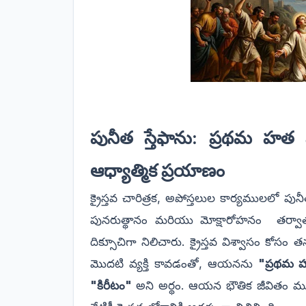
పునీత స్తేఫాను: ప్రథమ హత స
ఆధ్యాత్మిక ప్రయాణం
క్రైస్తవ చారిత్రక, అపోస్తలుల కార్యములలో పునీ
పునరుత్థానం మరియు మోక్షారోహనం తర్వాత
దిక్సూచిగా నిలిచారు. క్రైస్తవ విశ్వాసం కోసం
మొదటి వ్యక్తి కావడంతో, ఆయనను
"ప్రథమ హ
"కిరీటం"
అని అర్థం. ఆయన భౌతిక జీవితం మ