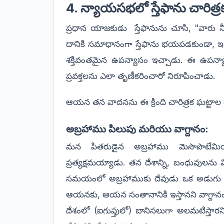
4. న్యాయసభలో స్తేఫాను చారిత
ప్రధాన యాజకుడు స్తేఫానును చూసి, "వారు న
దానికి సమాధానంగా స్తేఫాను భయపడకుండా, ఇశ్ర
శక్తివంతమైన ఉపన్యాసం ఇచ్చాడు. ఈ ఉపన్య
ప్రవక్తలను ఎలా తృణీకరించారో నిరూపించాడు.
ఆయన తన వాదనను ఈ క్రింది చారిత్రక ఘట్టాల ద
అబ్రహాము పిలుపు మరియు వాగ్దానం:
మన పితరుడైన అబ్రహాము మెసొపొటేమ
ప్రత్యక్షమయ్యాడు. తన దేశాన్ని, బంధువులను వి
సమయంలో అబ్రహాముకు దేవుడు ఒక అడుగు భూమ
ఆయనకు, ఆయన సంతానానికి ఇస్తానని వాగ్దాన
దేశంలో (ఐగుప్తులో) బానిసలుగా అలమటిస్తారన