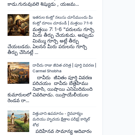
కాడు.గురువువలె శిష్యుడు , యజమ...
ఇతరుల కంట్లో నలుసు చూసేముందు మీ
కంట్లో దూలం చూడండి | మత్తయి 7:1-6
మత్తయి 7: 1-6 "పరులను గూర్చి
మీరు తీర్పు చేయకుడు. అప్పుడు
మిమ్ము గూర్చి అట్లే తీర్పు
చేయబడదు. ఏలనన మీరు పరులను గూర్చి
తీర్పు చేసినట్లే ...
దావీదు రాజు జీవిత చరిత్ర | పూర్తి వివరణ |
Carmel Shobha
దావీదు జీవితం పూర్తి వివరణ
పరిచయం దావీదు బేత్లెహేము
నివాసి, యిషాయి ఎనిమిదిమంది
కుమారులలో చివరివాడు. యిస్రాయేలీయుల
రెండవ రా...
విత్తువాని ఉపమానం - దైవవాక్యం
మరియు హృదయ క్షేత్రాల పరీక్ష| కార్మెల్
శోభ
పదిహేనవ సామాన్య ఆదివారం