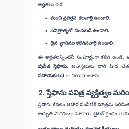
అర్హతలు ఇవే:
మంచి ప్రవర్తన కలవారై ఉండాలి.
పవిత్రాత్మతో నింపబడి ఉండాలి.
దైవ జ్ఞానము కలిగినవారై ఉండాలి.
ఈ అర్హతలన్నింటినీ సంపూర్ణంగా కలిగి ఉండి, 
పునీత స్తేఫాను
. అపోస్తలులు వారి మీద చేతు
సహాయకులు)
గా నియమించారు.
2. స్తేఫాను పవిత్ర వ్యక్తిత్వం మరి
స్తేఫాను కేవలం ఆహార పంపిణీకి మాత్రమే పరిమ
అద్భుత సాధనంగా మారారు. బైబిల్ గ్రంథం ఆయనను 