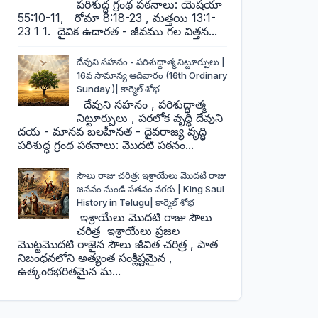
పరిశుద్ధ గ్రంథ పఠనాలు: యెషయా
55:10-11, రోమా 8:18-23 , మత్తయి 13:1-
23 1 1. దైవిక ఉదారత - జీవము గల విత్తన...
దేవుని సహనం - పరిశుద్ధాత్మ నిట్టూర్పులు |
16వ సామాన్య ఆదివారం (16th Ordinary
Sunday )| కార్మెల్ శోభ
దేవుని సహనం , పరిశుద్ధాత్మ
నిట్టూర్పులు , పరలోక వృద్ధి దేవుని
దయ - మానవ బలహీనత - దైవరాజ్య వృద్ధి
పరిశుద్ధ గ్రంథ పఠనాలు: మొదటి పఠనం...
సౌలు రాజు చరిత్ర: ఇశ్రాయేలు మొదటి రాజు
జననం నుండి పతనం వరకు | King Saul
History in Telugu| కార్మెల్ శోభ
ఇశ్రాయేలు మొదటి రాజు సౌలు
చరిత్ర ఇశ్రాయేలు ప్రజల
మొట్టమొదటి రాజైన సౌలు జీవిత చరిత్ర , పాత
నిబంధనలోని అత్యంత సంక్లిష్టమైన ,
ఉత్కంఠభరితమైన మ...