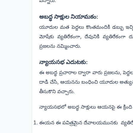
పన్నారు.
అబద్ధ సాక్షుల నియామకం:
యూదుల మత పెద్దలు కొంతమందికి డబ్బు ఇచ్చి అబద
మోషేకు వ్యతిరేకంగా, దేవునికి వ్యతిరే
ప్రజలను నమ్మించారు.
న్యాయసభ ఎదుటకు:
ఈ అబద్ధ ప్రచారాల ద్వారా వారు ప్రజలను, పెద్దలను
దాడి చేసి, ఆయనను బంధించి యూదుల అత్య
తీసుకొని వచ్చారు.
న్యాయసభలో అబద్ధ సాక్షులు ఆయనపై ఈ క్రింది
ఈయన ఈ పవిత్రమైన దేవాలయమునకు వ్యతిరేకం