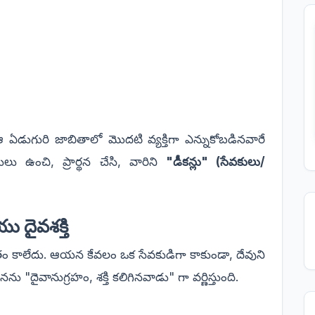
ఆ ఏడుగురి జాబితాలో మొదటి వ్యక్తిగా ఎన్నుకోబడినవారే
లు ఉంచి, ప్రార్థన చేసి, వారిని
"డీకన్లు" (సేవకులు/
యు దైవశక్తి
ితం కాలేదు. ఆయన కేవలం ఒక సేవకుడిగా కాకుండా, దేవుని
"దైవానుగ్రహం, శక్తి కలిగినవాడు" గా వర్ణిస్తుంది.