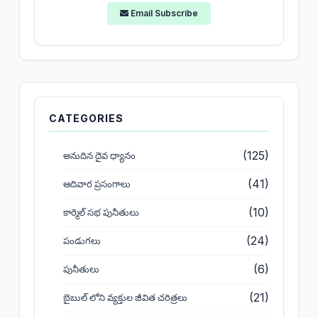
Email Subscribe
CATEGORIES
(125)
అనుదిన దైవ ధ్యానం
(41)
ఆదివార ప్రసంగాలు
(10)
కార్మెల్ సభ పునీతులు
(24)
పండుగలు
(6)
పునీతులు
(21)
బైబుల్ లోని వ్యక్తుల జీవిత చరిత్రలు