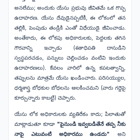
అనలేము; అందుకు యేసు ప్రభువు జీవితమే ఒక గొప్ప
ఉదాహరణ. యేసు దేవుడైనప్పటికీ, ఈ లోకంలో తన
తల్లికి, పెంపుడు తండ్రికి ఎంతో విధేయుడై జీవించాడు.
అంతేకాదు, ఈ లోకపు అధికారులకు, పెద్దలకు తగిన
గౌరవాన్ని ఇచ్చాడు (శతాధిపతి దాసుడిని
స్వస్థపరచడం, పన్నులు చెల్లించడం వంటివి ఇందుకు
ఉదాహరణలు). కేవలం వారిలో ఉన్న కపటత్వాన్ని,
తప్పులను మాత్రమే యేసు ఖండించారు. పరిసయ్యుల,
ధర్మశాస్త్ర బోధకుల బోధలను ఆలకించమని (వారు గద్దెపై
కూర్చున్నారు కాబట్టి) చెప్పారు.
​యేసు లోక అధికారులకు వ్యతిరేకం కాదు; పిలాతుతో
మాట్లాడుతూ కూడా
"పైనుండి ఇవ్వబడితేనే తప్ప నీకు
నాపై ఎటువంటి అధికారము ఉండదు"
అని