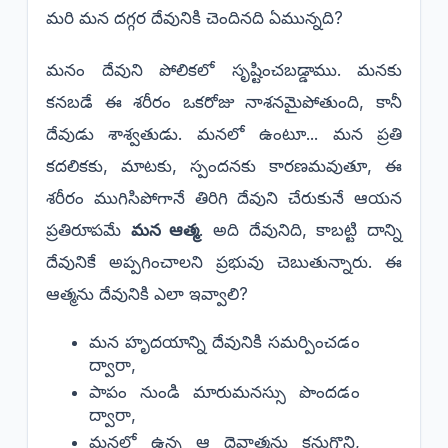
మరి మన దగ్గర దేవునికి చెందినది ఏమున్నది?
​మనం దేవుని పోలికలో సృష్టించబడ్డాము. మనకు
కనబడే ఈ శరీరం ఒకరోజు నాశనమైపోతుంది, కానీ
దేవుడు శాశ్వతుడు. మనలో ఉంటూ... మన ప్రతి
కదలికకు, మాటకు, స్పందనకు కారణమవుతూ, ఈ
శరీరం ముగిసిపోగానే తిరిగి దేవుని చేరుకునే ఆయన
ప్రతిరూపమే
మన ఆత్మ
. అది దేవునిది, కాబట్టి దాన్ని
దేవునికే అప్పగించాలని ప్రభువు చెబుతున్నారు. ఈ
ఆత్మను దేవునికి ఎలా ఇవ్వాలి?
​మన హృదయాన్ని దేవునికి సమర్పించడం
ద్వారా,
​పాపం నుండి మారుమనస్సు పొందడం
ద్వారా,
​మనలో ఉన్న ఆ దైవాత్మను కనుగొని,