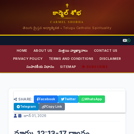
✝
కార్మెల్ శోభ
CARMEL SHOBHA
తెలుగు క్రైస్తవ ఆధ్యాత్మికత • Telugu Catholic Spirituality
HOME
ABOUT US
మత్తయి వ్యాఖ్యానాలు
CONTACT US
PRIVACY POLICY
TERMS AND CONDITIONS
DISCLAIMER
సంపాదకీయ విధానం
SITEMAP
▶ SUBSCRIBE
కైసరుది కైసరుకు, దేవునిది దేవునికి ఇవ్వండి
SHARE:
Facebook
Twitter
WhatsApp
| మార్కు 12:13-17 ధ్యానం
Telegram
Copy Link
జూన్ 01, 2026
మార్కు 12:13-17 ధ్యానం