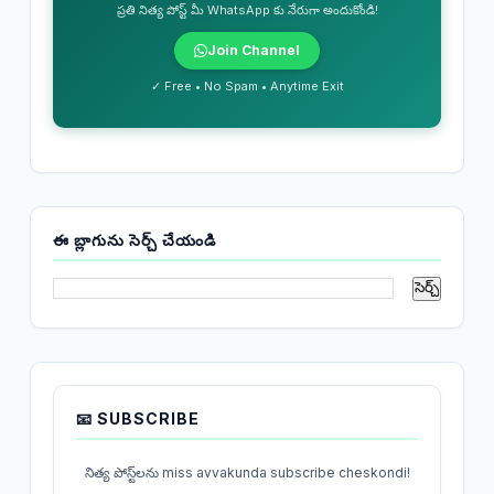
ప్రతి నిత్య పోస్ట్ మీ WhatsApp కు నేరుగా అందుకోండి!
Join Channel
✓ Free • No Spam • Anytime Exit
ఈ బ్లాగును సెర్చ్ చేయండి
📧 SUBSCRIBE
నిత్య పోస్ట్‌లను miss avvakunda subscribe cheskondi!