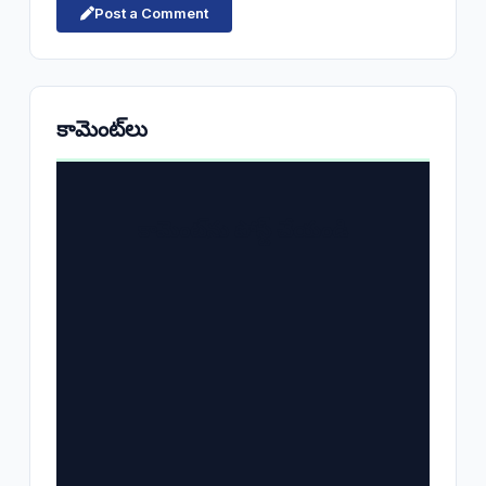
Post a Comment
కామెంట్‌లు
కామెంట్‌ను పోస్ట్ చేయండి