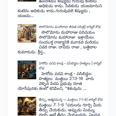
ఉపదేశము శిష్యుడు గురువు కంటెను
అధికుడు కాడు. సేవకుడు యజమానుని
కంటెను అధికుడు కాడు.గురువువలె శిష్యుడు ,
యజమ...
సొలొమోను మహారాజు జీవిత చరిత్ర| కార్మెల్ శోభ
సొలొమోను మహారాజు పరిచయం
సొలొమోను మహారాజు ఇశ్రాయేలు
సంయుక్త రాజ్యానికి మూడవ మరియు
చివరి రాజు. దావీదు రాజు , బత్షెబాల
కుమారుడు. క్రీస్త...
హెరోదు పదవి కాంక్ష – పసిబిడ్డల హత్యలు | కార్మెల్
శోభ
హెరోదు పదవి కాంక్ష - పసిబిడ్డల
హత్యలు మత్తయి 2:13-18 వారు
వెళ్ళిన పిదప ప్రభువు దూత
యోసేపునకు కలలో కనిపించి, "శిశువును ...
తీర్పు, ఆత్మవిమర్శ — మత్తయి 7:1-6| కార్మెల్ శోభ
మత్తయి 7: 1-6 "పరులను గూర్చి మీరు
తీర్పు చేయకుడు. అప్పుడు మిమ్ము
గూర్చి అట్లే తీర్పు చేయబడదు. ఏలనన