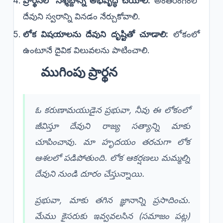
ప్రార్థనలో నిశ్శబ్దాన్ని అభివృద్ధి చేయాలి:
అంతరంగంలో
దేవుని స్వరాన్ని వినడం నేర్చుకోవాలి.
లోక విషయాలను దేవుని దృష్టితో చూడాలి:
లోకంలో
ఉంటూనే దైవిక విలువలను పాటించాలి.
​ముగింపు ప్రార్థన
​ఓ కరుణామయుడైన ప్రభువా, నీవు ఈ లోకంలో
జీవిస్తూ దేవుని రాజ్య సత్యాన్ని మాకు
చూపించావు. మా హృదయం తరచుగా లోక
ఆశలలో పడిపోతుంది. లోక ఆకర్షణలు మమ్మల్ని
దేవుని నుండి దూరం చేస్తున్నాయి.
​ప్రభువా, మాకు తగిన జ్ఞానాన్ని ప్రసాదించు.
మేము కైసరుకు ఇవ్వవలసిన (సమాజం పట్ల)