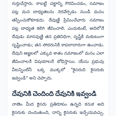
గుర్తుచేస్తారు. కాబట్టి చట్టాన్ని గౌరవించడం, సమాజం
పట్ల మన బాధ్యతలను నెరవేర్చడం నుండి మనం
తప్పించుకోకూడదు. దేవుణ్ణి ప్రేమించేవారు సమాజం
పట్ల బాధ్యత కలిగి జీవించాలి. ఎందుకంటే, ఆదిలోనే
దేవుడు మానవుణ్ణి తన ప్రతినిధిగా, సృష్టికి మకుటంగా
సృష్టించాడు; తన సోదరునికి కాపలాదారుగా ఉంచాడు.
దేవుని ఆజ్ఞలలో ఎక్కువ శాతం సమాజంలో మనం ఎలా
జీవించాలనే విషయాలనే బోధిస్తాయి. యేసు ప్రభువు
వీటన్నింటినీ ఒక్క ముక్కలో "కైసరుది కైసరుకు
ఇవ్వండి" అని చెప్పారు.
​దేవునికి చెందింది దేవునికి ఇవ్వండి
​నాణెం మీద కైసరు ప్రతిరూపం ఉన్నది కనుక అది
కైసరుకు చెందుతుంది, దాన్ని కైసరుకు ఇచ్చేయవచ్చు.