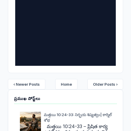
‹ Newer Posts
Home
Older Posts ›
ప్రముఖ పోస్ట్‌లు
మత్తయి 10:24-33: నిర్భయ శిష్యత్వం| కార్మెల్
శోభ
మత్తయి 10:24-33 – ప్రేషిత కార్య