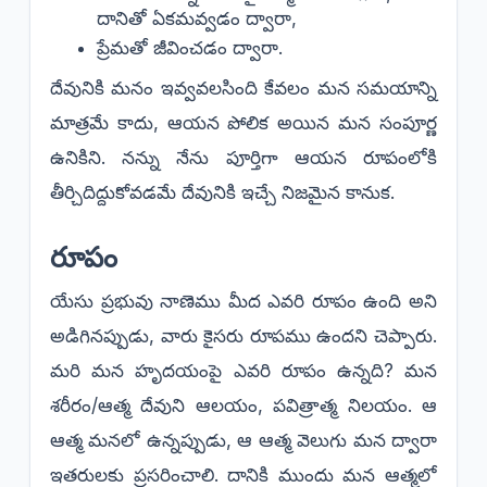
దానితో ఏకమవ్వడం ద్వారా,
​ప్రేమతో జీవించడం ద్వారా.
​దేవునికి మనం ఇవ్వవలసింది కేవలం మన సమయాన్ని
మాత్రమే కాదు, ఆయన పోలిక అయిన మన సంపూర్ణ
ఉనికిని. నన్ను నేను పూర్తిగా ఆయన రూపంలోకి
తీర్చిదిద్దుకోవడమే దేవునికి ఇచ్చే నిజమైన కానుక.
​రూపం
​యేసు ప్రభువు నాణెము మీద ఎవరి రూపం ఉంది అని
అడిగినప్పుడు, వారు కైసరు రూపము ఉందని చెప్పారు.
మరి మన హృదయంపై ఎవరి రూపం ఉన్నది? మన
శరీరం/ఆత్మ దేవుని ఆలయం, పవిత్రాత్మ నిలయం. ఆ
ఆత్మ మనలో ఉన్నప్పుడు, ఆ ఆత్మ వెలుగు మన ద్వారా
ఇతరులకు ప్రసరించాలి. దానికి ముందు మన ఆత్మలో