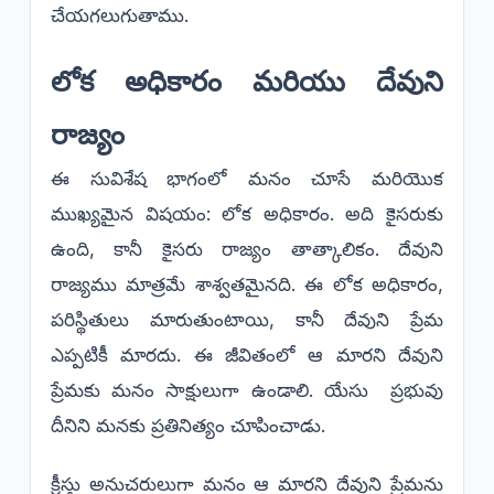
చేయగలుగుతాము.
​లోక అధికారం మరియు దేవుని
రాజ్యం
​ఈ సువిశేష భాగంలో మనం చూసే మరియొక
ముఖ్యమైన విషయం: లోక అధికారం. అది కైసరుకు
ఉంది, కానీ కైసరు రాజ్యం తాత్కాలికం. దేవుని
రాజ్యము మాత్రమే శాశ్వతమైనది. ఈ లోక అధికారం,
పరిస్థితులు మారుతుంటాయి, కానీ దేవుని ప్రేమ
ఎప్పటికీ మారదు. ఈ జీవితంలో ఆ మారని దేవుని
ప్రేమకు మనం సాక్షులుగా ఉండాలి. యేసు ప్రభువు
దీనిని మనకు ప్రతినిత్యం చూపించాడు.
​క్రీస్తు అనుచరులుగా మనం ఆ మారని దేవుని ప్రేమను