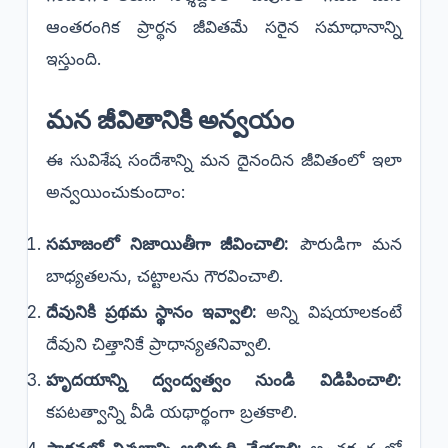
ఆంతరంగిక ప్రార్థన జీవితమే సరైన సమాధానాన్ని
ఇస్తుంది.
​మన జీవితానికి అన్వయం
​ఈ సువిశేష సందేశాన్ని మన దైనందిన జీవితంలో ఇలా
అన్వయించుకుందాం:
సమాజంలో నిజాయితీగా జీవించాలి:
పౌరుడిగా మన
బాధ్యతలను, చట్టాలను గౌరవించాలి.
దేవునికి ప్రథమ స్థానం ఇవ్వాలి:
అన్ని విషయాలకంటే
దేవుని చిత్తానికే ప్రాధాన్యతనివ్వాలి.
హృదయాన్ని ద్వంద్వత్వం నుండి విడిపించాలి:
కపటత్వాన్ని వీడి యథార్థంగా బ్రతకాలి.