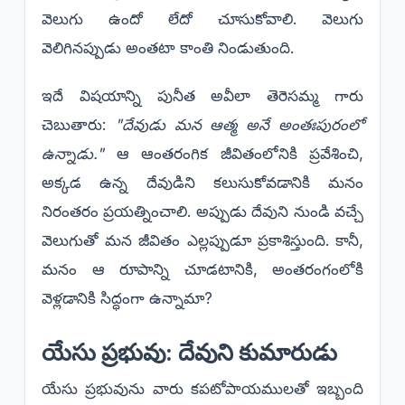
వెలుగు ఉందో లేదో చూసుకోవాలి. వెలుగు
వెలిగినప్పుడు అంతటా కాంతి నిండుతుంది.
​ఇదే విషయాన్ని పునీత అవీలా తెరెసమ్మ గారు
చెబుతారు:
"దేవుడు మన ఆత్మ అనే అంతఃపురంలో
ఉన్నాడు."
ఆ ఆంతరంగిక జీవితంలోనికి ప్రవేశించి,
అక్కడ ఉన్న దేవుడిని కలుసుకోవడానికి మనం
నిరంతరం ప్రయత్నించాలి. అప్పుడు దేవుని నుండి వచ్చే
వెలుగుతో మన జీవితం ఎల్లప్పుడూ ప్రకాశిస్తుంది. కానీ,
మనం ఆ రూపాన్ని చూడటానికి, అంతరంగంలోకి
వెళ్లడానికి సిద్ధంగా ఉన్నామా?
​యేసు ప్రభువు: దేవుని కుమారుడు
​యేసు ప్రభువును వారు కపటోపాయములతో ఇబ్బంది