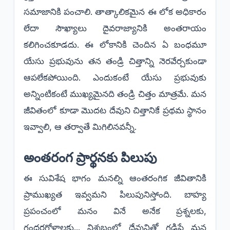
సమాజానికి పంచాలి. తాత్కాలికమైన ఈ లోక అధికారం
లేదా సౌఖ్యాలు దైవరాజ్యానికి అంతరాయం
కలిగించకూడదు. ఈ లోకానికి చెందిన ఏ బంధమూ
యేసు ప్రభువును తన తండ్రి చిత్తాన్ని నెరవేర్చకుండా
ఆపలేకపోయింది. ఎందుకంటే యేసు ప్రభువుకు
అన్నింటికంటే ముఖ్యమైనది తండ్రి చిత్తం మాత్రమే. మన
జీవితంలో కూడా మొదట దేవుని చిత్తానికే ప్రథమ స్థానం
ఇవ్వాలి, ఆ తర్వాతే మిగిలినవన్నీ.
​అంతరంగ ప్రార్థనకు పిలుపు
​ఈ సువిశేష భాగం మనల్ని ఆంతరంగిక జీవితానికి
ప్రాముఖ్యత ఇవ్వమని పిలుపునిస్తోంది. బాహ్య
ప్రపంచంలో మనం వినే అనేక ప్రశ్నలకు,
గందరగోళాలకు... నిశ్శబ్దంలో దేవునితో గడిపే మన