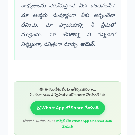
బాధ్యతలను నెరవేరుస్తూనే, నీకు చెందవలసిన
మా ఆత్మను సంపూర్ణంగా నీకు అర్పించేలా
దీవించు. మా హృదయాన్ని నీ ప్రేమతో
ముద్రించు. మా జీవితాన్ని నీ సన్నిధిలో
నిశ్శబ్దంగా, పవిత్రంగా మార్చు.
ఆమెన్.
📚 ఈ సందేశం మీకు ఆశీర్వదకరంగా...
మీ కుటుంబం & స్నేహితులతో share చేయండి! 🙏
WhatsApp లో Share చేయండి
రోజువారీ సందేశాలకు 👉
కార్మెల్ శోభ WhatsApp Channel Join
చేయండి