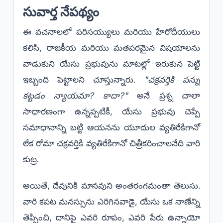
​సువార్త నేపథ్యం
​ఈ వచనాలలో పరిసయ్యులు మరియు హేరోదీయులు
కలిసి, రాజకీయ మరియు మతపరమైన విషయాలను
వాడుకుని యేసు ప్రభువును మాటల్లో ఇరుకున పెట్టి
ఇబ్బంది పెట్టాలని చూస్తున్నారు.
"చక్రవర్తికి పన్ను
కట్టడం న్యాయమా? కాదా?"
అనే ప్రశ్న చాలా
సాధారణంగా ఉన్నప్పటికీ, యేసు ప్రభువు చెప్పే
సమాధానాన్ని బట్టి ఆయనను యూదుల వ్యతిరేకిగానో
లేక రోమా చక్రవర్తికి వ్యతిరేకిగానో చిత్రీకరించాలనేది వారి
కుట్ర.
​అయితే, దేవునికి మానవుని అంతరంగమంతా తెలుసు.
వారి కపట మనస్సును ఎరిగినవాడై, యేసు ఒక నాణేన్ని
తెప్పించి, దానిపై ఎవరి రూపం, ఎవరి పేరు ఉన్నాయో