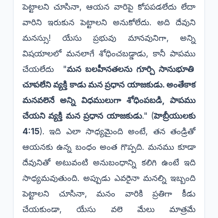
పెట్టాలని చూసినా, ఆయన వారిపై కోపపడలేదు లేదా
వారిని ఇరుకున పెట్టాలని అనుకోలేదు. అది దేవుని
మనస్సు! యేసు ప్రభువు మానవునిగా, అన్ని
విషయాలలో మనలాగే శోధించబడ్డాడు, కానీ పాపము
చేయలేదు "
మన బలహీనతలను గూర్చి సానుభూతి
చూపలేని వ్యక్తి కాడు మన ప్రధాన యాజకుడు. అంతేకాక
మనవలెనే అన్ని విధములుగా శోధింపబడి, పాపము
చేయని వ్యక్తి మన ప్రధాన యాజకుడు
." (
హెబ్రీయులకు
4:15
). ఇది ఎలా సాధ్యమైంది అంటే, తన తండ్రితో
ఆయనకు ఉన్న బంధం అంత గొప్పది. మనము కూడా
దేవునితో అటువంటి అనుబంధాన్ని కలిగి ఉంటే ఇది
సాధ్యమవుతుంది. అప్పుడు ఎవరైనా మనల్ని ఇబ్బంది
పెట్టాలని చూసినా, మనం వారికి ప్రతిగా కీడు
చేయకుండా, యేసు వలె మేలు మాత్రమే