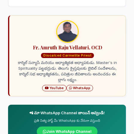
Fr. Amruth Raju Vellaturi, OCD
Discalced Carmelite Priest
కార్మెల్ సన్యాసి మరియు ఆధ్యాత్మికత అధ్యాపకుడు. Master's in
Spirituality పట్టభద్రుడు. తెలుగు క్రైస్తవులకు బైబిల్ సందేశాలను,
కార్మెల్ సభ ఆధ్యాత్మికతను, పవిత్రుల జీవితాలను అందించడం ఈ
బ్లాగు లక్ష్యం.
YouTube
WhatsApp
📲 మా WhatsApp Channel జాయిన్ అవ్వండి!
ప్రతి నిత్య పోస్ట్ మీ WhatsApp కు నేరుగా వస్తుంది
Join WhatsApp Channel