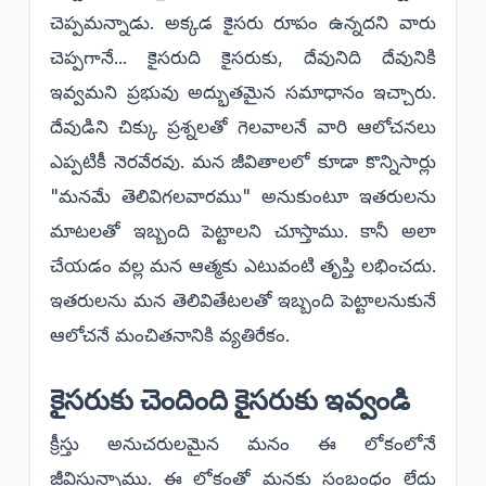
చెప్పమన్నాడు. అక్కడ కైసరు రూపం ఉన్నదని వారు
చెప్పగానే... కైసరుది కైసరుకు, దేవునిది దేవునికి
ఇవ్వమని ప్రభువు అద్భుతమైన సమాధానం ఇచ్చారు.
దేవుడిని చిక్కు ప్రశ్నలతో గెలవాలనే వారి ఆలోచనలు
ఎప్పటికీ నెరవేరవు. మన జీవితాలలో కూడా కొన్నిసార్లు
"మనమే తెలివిగలవారము" అనుకుంటూ ఇతరులను
మాటలతో ఇబ్బంది పెట్టాలని చూస్తాము. కానీ అలా
చేయడం వల్ల మన ఆత్మకు ఎటువంటి తృప్తి లభించదు.
ఇతరులను మన తెలివితేటలతో ఇబ్బంది పెట్టాలనుకునే
ఆలోచనే మంచితనానికి వ్యతిరేకం.
​కైసరుకు చెందింది కైసరుకు ఇవ్వండి
​క్రీస్తు అనుచరులమైన మనం ఈ లోకంలోనే
జీవిస్తున్నాము. ఈ లోకంతో మనకు సంబంధం లేదు