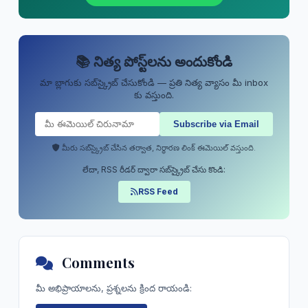
📚 నిత్య పోస్ట్‌లను అందుకోండి
మా బ్లాగుకు సబ్‌స్క్రైబ్ చేసుకోండి — ప్రతి నిత్య వ్యాసం మీ inbox
కు వస్తుంది.
మీరు సబ్‌స్క్రైబ్ చేసిన తర్వాత, నిర్ధారణ లింక్ ఈమెయిల్ వస్తుంది.
లేదా, RSS రీడర్ ద్వారా సబ్‌స్క్రైబ్ చేసు కొండి:
RSS Feed
Comments
మీ అభిప్రాయాలను, ప్రశ్నలను క్రింద రాయండి: