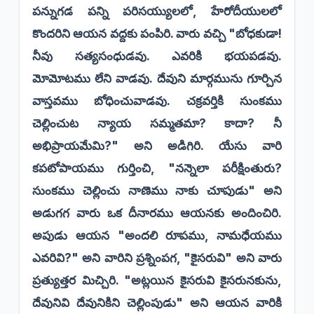
పన్నుగడ పన్ని పరిసయ్యులలో, హేరోదీయులలో
కొందరిని ఆయన వద్దకు పంపిరి. వారు వచ్చి "బోధకుడా!
నీవు సత్యసంధుడవు. ఎవరికి భయపడవు.
మోమోటము లేని వాడవు. దేవుని మార్గమును గూర్చిన
వాస్తవము బోధించువాడవు. చక్రవర్తికి సుంకము
చెల్లించుట న్యాయ సమ్మతమా? కాదా? నీ
అభిప్రాయమేమి?" అని అడిగిరి. యేసు వారి
కపటోపాయము గుర్తించి, "నన్నెలా పరీక్షింతురు?
సుంకము చెల్లించు నాణెము నాకు చూపుడు" అని
అడుగగ వారు ఒక దీనారము ఆయనకు అందించిరి.
అపుడు ఆయన "అందలి రూపము, నామధేయము
ఎవరివి?" అని వారిని ప్రశ్నింపగ, "కైసరువి" అని వారు
ప్రత్యుత్తర మిచ్చిరి. "అట్లయిన కైసరువి కైసరునకును,
దేవునివి దేవునికిని చెల్లింపుడు" అని ఆయన వారికి