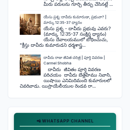
మీరు పరులను గూర్చి తీర్పు చేసినట్లే ...
యేసు ప్రశ్న: దావీదు కుమారుడా, ప్రభువా? |
మార్కు 12:35-37 ధ్యానం
యేసు ప్రశ్న - దావీదు ప్రభువు ఎవరు?
(మార్కు 12:35-37 సంక్షిప్త ధ్యానం)
యేసు దేవాలయములో బోధించుచు,
"క్రీస్తు దావీదు కుమారుడని ధర్మశాస్త్ర...
దావీదు రాజు జీవిత చరిత్ర | పూర్తి వివరణ |
Carmel Shobha
దావీదు జీవితం పూర్తి వివరణ
పరిచయం దావీదు బేత్లెహేము నివాసి,
యిషాయి ఎనిమిదిమంది కుమారులలో
చివరివాడు. యిస్రాయేలీయుల రెండవ రా...
📲 WHATSAPP CHANNEL