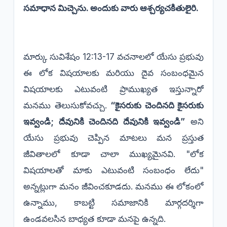
సమాధాన మిచ్చెను. అందుకు వారు ఆశ్చర్యచకితులైరి.
మార్కు సువిశేషం 12:13-17 వచనాలలో యేసు ప్రభువు
ఈ లోక విషయాలకు మరియు దైవ సంబంధమైన
విషయాలకు ఎటువంటి ప్రాముఖ్యత ఇస్తున్నారో
మనము తెలుసుకోవచ్చు.
“కైసరుకు చెందినది కైసరుకు
ఇవ్వండి; దేవునికి చెందినది దేవునికి ఇవ్వండి”
అని
యేసు ప్రభువు చెప్పిన మాటలు మన ప్రస్తుత
జీవితాలలో కూడా చాలా ముఖ్యమైనవి. "లోక
విషయాలతో మాకు ఎటువంటి సంబంధం లేదు"
అన్నట్లుగా మనం జీవించకూడదు. మనము ఈ లోకంలో
ఉన్నాము, కాబట్టి సమాజానికి మార్గదర్శిగా
ఉండవలసిన బాధ్యత కూడా మనపై ఉన్నది.