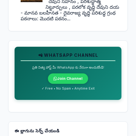
దేవుని సహనం , పరిశుద్ధాత్మ
నిట్టూర్పులు , పరలోక వృద్ధి దేవుని దయ
- మానవ బలహీనత - దైవరాజ్య వృద్ధి పరిశుద్ధ గ్రంథ
పఠనాలు: మొదటి పఠనం...
📲 WHATSAPP CHANNEL
ప్రతి నిత్య పోస్ట్ మీ WhatsApp కు నేరుగా అందుకోండి!
Join Channel
✓ Free • No Spam • Anytime Exit
ఈ బ్లాగును సెర్చ్ చేయండి