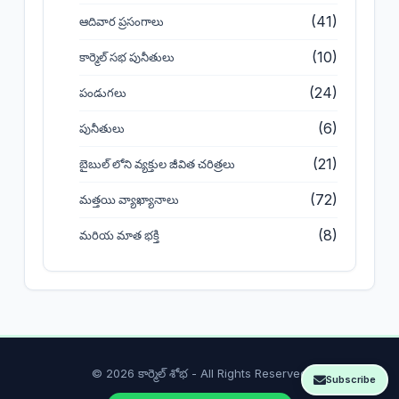
(41)
ఆదివార ప్రసంగాలు
(10)
కార్మెల్ సభ పునీతులు
(24)
పండుగలు
(6)
పునీతులు
(21)
బైబుల్ లోని వ్యక్తుల జీవిత చరిత్రలు
(72)
మత్తయి వ్యాఖ్యానాలు
(8)
మరియ మాత భక్తి
© 2026 కార్మెల్ శోభ - All Rights Reserved
Subscribe