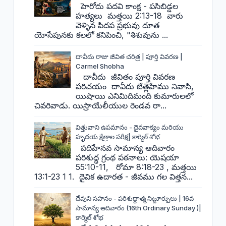
హెరోదు పదవి కాంక్ష - పసిబిడ్డల
హత్యలు మత్తయి 2:13-18 వారు
వెళ్ళిన పిదప ప్రభువు దూత
యోసేపునకు కలలో కనిపించి, "శిశువును ...
దావీదు రాజు జీవిత చరిత్ర | పూర్తి వివరణ |
Carmel Shobha
దావీదు జీవితం పూర్తి వివరణ
పరిచయం దావీదు బేత్లెహేము నివాసి,
యిషాయి ఎనిమిదిమంది కుమారులలో
చివరివాడు. యిస్రాయేలీయుల రెండవ రా...
విత్తువాని ఉపమానం - దైవవాక్యం మరియు
హృదయ క్షేత్రాల పరీక్ష| కార్మెల్ శోభ
పదిహేనవ సామాన్య ఆదివారం
పరిశుద్ధ గ్రంథ పఠనాలు: యెషయా
55:10-11, రోమా 8:18-23 , మత్తయి
13:1-23 1 1. దైవిక ఉదారత - జీవము గల విత్తన...
దేవుని సహనం - పరిశుద్ధాత్మ నిట్టూర్పులు | 16వ
సామాన్య ఆదివారం (16th Ordinary Sunday )|
కార్మెల్ శోభ