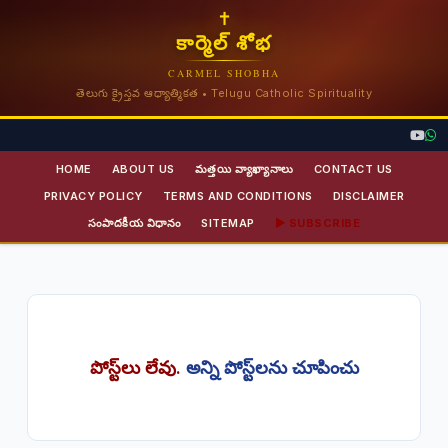
✝
కార్మెల్ శోభ
CARMEL SHOBHA
తెలుగు క్రైస్తవ ఆధ్యాత్మికత • Telugu Catholic Spirituality
HOME
ABOUT US
మత్తయి వ్యాఖ్యానాలు
CONTACT US
PRIVACY POLICY
TERMS AND CONDITIONS
DISCLAIMER
సంపాదకీయ విధానం
SITEMAP
▶ SUBSCRIBE
పోస్ట్‌లు లేవు.
అన్ని పోస్ట్‌లను చూపించు