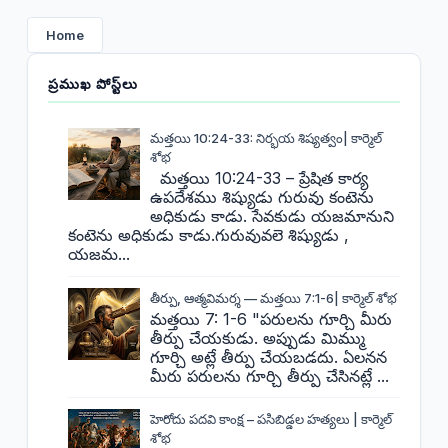
Home
ప్రముఖ పోస్ట్‌లు
మత్తయి 10:24-33: నిర్భయ శిష్యత్వం| కార్మెల్
శోభ
మత్తయి 10:24-33 – ప్రేషిత కార్య
ఉపదేశము శిష్యుడు గురువు కంటెను
అధికుడు కాడు. సేవకుడు యజమానుని
కంటెను అధికుడు కాడు.గురువువలె శిష్యుడు ,
యజమ...
తీర్పు, ఆత్మవిమర్శ — మత్తయి 7:1-6| కార్మెల్ శోభ
మత్తయి 7: 1-6 "పరులను గూర్చి మీరు
తీర్పు చేయకుడు. అప్పుడు మిమ్ము
గూర్చి అట్లే తీర్పు చేయబడదు. ఏలనన
మీరు పరులను గూర్చి తీర్పు చేసినట్లే ...
హెరోదు పదవి కాంక్ష – పసిబిడ్డల హత్యలు | కార్మెల్
శోభ