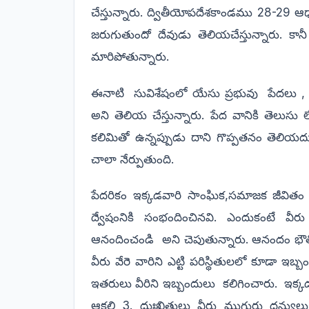
చేస్తున్నారు.
ద్వితీయోపదేశకాండము 28-29 ఆధ్
జరుగుతుందో దేవుడు తెలియచేస్తున్నారు. కా
మారిపోతున్నారు.
ఈనాటి సువిశేషంలో యేసు ప్రభువు పేదలు , 
అని తెలియ చేస్తున్నారు. పేద వానికి తెలుసు
కలిమితో ఉన్నప్పుడు దాని గొప్పతనం తెలియదు
చాలా నేర్పుతుంది.
పేదరికం ఇక్కడవారి సాంఘిక,సమాజక జీవితం గు
ద్వేషంనికి సంభందించినవి. ఎందుకంటే వీరు
ఆనందించండి అని చెపుతున్నారు. ఆనందం భౌత
వీరు వేరె వారిని ఎట్టి పరిస్థితులలో కూడా ఇబ్బ
ఇతరులు వీరిని ఇబ్బందులు కలిగించారు. ఇక్
ఆకలి 3. దుఃఖితులు వీరు ముగ్గురు ధన్యు