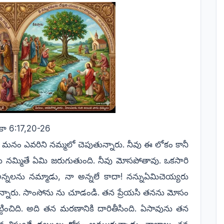
ూకా 6:17,20-26
 మనం ఎవరిని నమ్మలో చెపుతున్నారు. నీవు ఈ లోకం కానీ
ులను నమ్మితే ఏమి జరుగుతుంది. నీవు మోసపోతావు. ఒకసారి
్నలను నమ్మాడు, నా అన్నలే కాదా! నన్నుఏమిచెయ్యరు
న్నారు. సాంసోను ను చూడండి. తన ప్రేయసి తనను మోసం
ించిది. అది తన మరణానికి దారితీసింది. ఏసావును తన