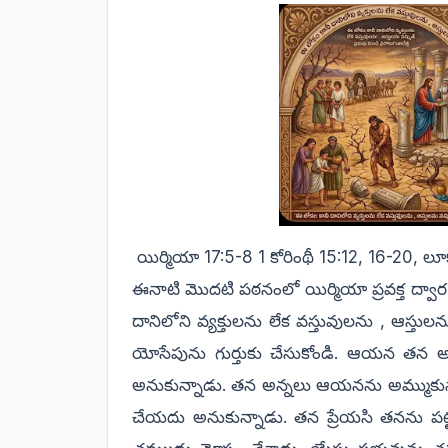
యిర్మియా 17:5-8 1 కోరింథీ 15:12, 16-20, ల
ఈనాటి మొదటి పఠనంలో యిర్మియా ప్రవక్త ద్వార
దానిలోని వ్యక్తులను లేక వస్తువులను , ఆస్త
యోసేపును గుర్తుకు చేసుకోండి. ఆయన తన అన
అనుకున్నాడు. తన అన్నలు
ఆయనను
అమ్ముకు
చేయదు అనుకున్నాడు. తన ప్రేయసి తనను పట్ట