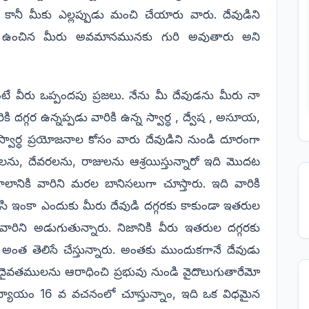
నీ మీకు ఎల్లప్పుడు మంచి చేయారు వారు. దేవుడిని
 ఉంచిన మీరు అవమానమునకు గురి అవుతారు అని
టే వీరు ఒప్పందపు ప్రజలు. నేను మీ దేవుడను మీరు నా
ికి దగ్గర ఉన్నప్పడు వారికి ఉన్న స్వార్ధ , ద్వేష , అసూయ,
ార్ధ ప్రయోజనాల కోసం వారు దేవుడిని నుండి దూరంగా
క్తులను, దేవరలను, రాజులను ఆశ్రయిస్తున్నారో ఇది మొదట
ానికి వారిని మరల బానిసలుగా చూస్తారు. ఇది వారికి
సి ఇంకా ఎందుకు మీరు దేవుడి దగ్గరకు కాకుండా ఇతరుల
 వారిని అడుగుతున్నారు. నిజానికి వీరు ఇతరుల దగ్గరకు
అంత తెలిసే చేస్తున్నారు. అంతకు ముందుకగానే దేవుడు
 దైవతములను ఆరాధించి ప్రభువు నుండి వైదొలుగుతారేమో
అధ్యాయం 16 వ వచనంలో చూస్తున్నాం, ఇది ఒక విధమైన