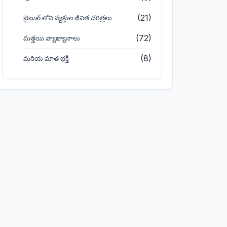
(21)
బైబుల్ లోని వ్యక్తుల జీవిత చరిత్రలు
(72)
మత్తయి వ్యాఖ్యానాలు
(8)
మరియ మాత భక్తి