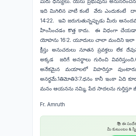
మీరు ధన్యులు. యేసు ప్రభువును అనుసరించిన
ఇది మిగిలిన వాటి కంటే
వేరు ఎందుకంటే
దా
14:22.
ఇవి జరుగుతున్నప్పుడు మీరు ఆనంద
హింసించడం కొత్త కాదు.
ఈ విధంగా చేయడాన్న
యోహను 16:2. యూదులు చాలా మందిని ఇలా హింస
క్రీస్తు అనుచరులు నూతన ప్రవక్తలు లేక దేవ
అక్కడ
జరిగే అనర్థాలు గురించి వివరిస్తుంద
అనేకమైన మయాలలో విహరిస్తూ వుంటారు. 
అనర్ధమే.1తిమోతి3:7.ధనం కానీ ఇంకా ఏది క
మనం ఆయనను నమ్మి, పేద సాదలను గుర్తిస్తూ జీ
Fr. Amruth
📚 ఈ సందేశ
మీ కుటుంబం & స్