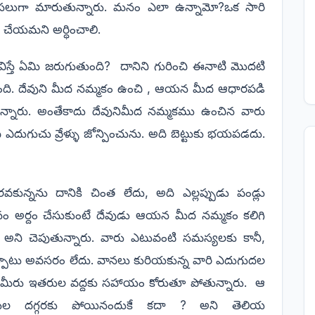
నిసలుగా మారుతున్నారు. మనం ఎలా ఉన్నామో?ఒక సారి
ేయమని అర్ధించాలి.
జీవిస్తే ఏమి జరుగుతుంది? దానిని గురించి ఈనాటి మొదటి
ుంది. దేవుని మీద నమ్మకం ఉంచి , ఆయన మీద ఆధారపడి
పుతున్నారు. అంతేకాదు దేవునిమీద నమ్మకము ఉంచిన వారు
 ఎదుగుచు వ్రేళ్ళు జోన్పించును. అది బెట్టుకు భయపడదు.
కున్నను దానికి చింత లేదు, అది ఎల్లప్పుడు పండ్లు
అర్దం చేసుకుంటే దేవుడు ఆయన మీద నమ్మకం కలిగి
 అని చెపుతున్నారు. వారు ఎటువంటి సమస్యలకు కానీ,
డ్పాటు అవసరం లేదు. వానలు కురియకున్న వారి ఎదుగుదల
ు మీరు ఇతరుల వద్దకు సహాయం కోరుతూ పోతున్నారు. ఆ
రుల దగ్గరకు పోయినందుకే కదా ? అని తెలియ