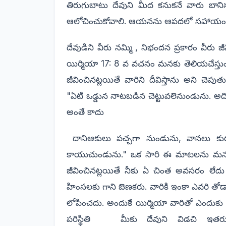
తిరుగుబాటు దేవుని మీద కనుకనే వారు బా
ఆలోచించుకోవాలి. ఆయనను ఆపదలో సహాయం చ
దేవుడిని వీరు నమ్మి , నిభందన ప్రకారం వీరు 
యిర్మియా 17: 8 వ వచనం మనకు తెలియచేస్త
జీవించినట్లయితే వారిని దీవిస్తాను అని చె
"ఏటి ఒడ్డున నాటబడిన చెట్టువలెనుండును. అది
అంతే కాదు
దానిఆకులు
పచ్చగా
నుండును, వానలు కురవ
కాయుచుండును." ఒక సారి ఈ మాటలను మనం 
జీవించినట్లయితే నీకు ఏ చింత అవసరం లేదు
హింసలకు గాని బెణకరు. వారికి ఇంకా ఎవరి తో
లోపించదు. అందుకే యిర్మియా వారితో ఎందుక
పరిస్థితి మీకు దేవుని విడచి ఇత