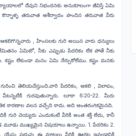
యాయాలలో దేవుని నిభందనకు అనుకూలంగా జీవిస్తే ఏమి
నీ కొన్నాళ్ళ తరువాత ఆశీర్వాదం పొందిన తరువాత వీరు
ఆకలిగొన్నవారు , హింసలకు గురి అయిన వారు ధన్యులు
 లేమితనం ఏమిటో, నీకు ఎప్పుడు పేదరికం లేక పోతే నీకు
. కష్టం లేకుండా మనం ఏమి నేర్చుకోలేము. కష్టం మనకు
రించి తెలియచేస్తుంది.వారి పేదరికం
, ఆకలి , విలాపం,
 వీటన్నటికి గురవుతున్నారు.
లూకా 6:20-22. మీరు
ిక కారణాల వలన వచ్చేది కాదు. అది ఆంతరంగికమైనది.
ందికి గురి చెయ్యరు ఎందుకంటే వీరికి అంత శక్తి లేదు, కానీ
కడ మూడు ముఖ్యమైన విషయాలు ఉన్నాయి. 1. పేదరికం 2.
లు. యేసు ప్రభువు ఈ మాటలు వీరికి ఊరట ఇవ్వడానికి