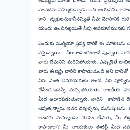
తమ్ముడు మోసం చేశాడు. యేసు ప్రభువును తన
సంపదను నమ్ముకున్నాడు అది ఆయనను కాపాడలేక
కాని వ్యక్తులనుకానీనమ్మితే నీవు మోసానికి గ
యందు ఉంచినట్లయితే నీవు అవమానమునకు గురి
ఎందుకు యిర్మియా ప్రవక్త వారికి ఈ మాటలను 
వస్తున్నాయి. వీరు ఆనందంగానే వున్నారు. వార
వారు దేవునిని మరిచిపోయారు. ఎప్పుడైతే బాబిల
వారు ఈజిప్టు వారిని కాపాడుతుంది అని దానితో
వీరు ఎంత అమాయకులు అంటే, వీరి పూర్వీకులన
చేసింది ఇవన్నీ మర్చి పోయారు. రాజకీయ, సా
మీద ఆధారపడుతున్నారు. వారిని కాపాడిన దే
చెపుతున్నారు. ఇతర దేవుళ్ళను, మనుషులను, లో
అందరు మిమ్ములను మోసం చేసారు, మీ బిడ్
కాపాడారా? మీ నాయకులు ఈజిప్ట్ మీద నమ్మ