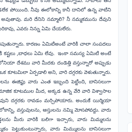
 శిష్యుడే డబ్బులు కోసం అమ్ముకున్నాడు. నాబాలు తన
 పోయింది. నీవు ఈలోకాన్ని కానీ దానిలో ఉన్న వాటిని
ురి అవుతావు. మరి దేనిని నమ్మాలి? నీ నమ్మకమును దేవుని
కావు, ఎవరు నిన్ను ఏమి చేయలేరు.
చెపుతున్నారు. కారణం ఏమిటిఅంటే వారికి చాలా సంపదలు
ికి కష్టలు ,బాధలు ఏమి లేవు. ఇంకా సమస్య ఏమిటి అంటే
ోనియా దేశము వారి మీదకు దండెత్తి వస్తున్నారో అప్పుడు
 ఒక కూటమిలా ఏర్పడాలి అని, వారి దగ్గరకు వెళుతున్నారు.
ు ఈజిప్టు వారు ఎంత ఇబ్బంది పెట్టింది, బానిసలుగా
మాజిక కూటముల మీద, అక్కడ ఉన్న వేరె వారి విశ్వాసాల
వుని దగ్గరకు రావడం మర్చిపోయారు. అందుకే యిర్మియా
కాన్ని, వస్తువులను, ఆస్తులను నమ్మి మోసపోవద్దు. వారు
డలను మీరు వారికి బలిగా ఇచ్చారు, వారు మిమ్మలను
కం పెట్టుకుంటున్నారు, వారు మిమ్ములను బానిసలుగా