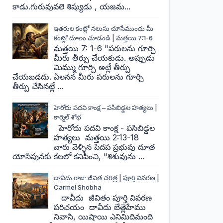
కాడు.గురువువలె శిష్యుడు , యజమ...
ఇతరుల కంట్లో నలుసు చూసేముందు మీ
కంట్లో దూలం చూడండి | మత్తయి 7:1-6
మత్తయి 7: 1-6 "పరులను గూర్చి
మీరు తీర్పు చేయకుడు. అప్పుడు
మిమ్ము గూర్చి అట్లే తీర్పు
చేయబడదు. ఏలనన మీరు పరులను గూర్చి
తీర్పు చేసినట్లే ...
హెరోదు పదవి కాంక్ష – పసిబిడ్డల హత్యలు |
కార్మెల్ శోభ
హెరోదు పదవి కాంక్ష - పసిబిడ్డల
హత్యలు మత్తయి 2:13-18
వారు వెళ్ళిన పిదప ప్రభువు దూత
యోసేపునకు కలలో కనిపించి, "శిశువును ...
దావీదు రాజు జీవిత చరిత్ర | పూర్తి వివరణ |
Carmel Shobha
దావీదు జీవితం పూర్తి వివరణ
పరిచయం దావీదు బేత్లెహేము
నివాసి, యిషాయి ఎనిమిదిమంది