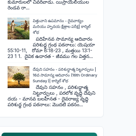
కుమారులలో చివరివాడు. యిస్రాయేలీయుల
రెండవ రా...
విత్తువాని ఉపమానం - దైవవాక్యం
మరియు హృదయ క్షేత్రాల పరీక్ష| కార్మెల్
శోభ
పదిహేనవ సామాన్య ఆదివారం
పరిశుద్ధ గ్రంథ పఠనాలు: యెషయా
55:10-11, రోమా 8:18-23 , మత్తయి 13:1-
23 1 1. దైవిక ఉదారత - జీవము గల విత్తన...
దేవుని సహనం - పరిశుద్ధాత్మ నిట్టూర్పులు |
16వ సామాన్య ఆదివారం (16th Ordinary
Sunday )| కార్మెల్ శోభ
దేవుని సహనం , పరిశుద్ధాత్మ
నిట్టూర్పులు , పరలోక వృద్ధి దేవుని
దయ - మానవ బలహీనత - దైవరాజ్య వృద్ధి
పరిశుద్ధ గ్రంథ పఠనాలు: మొదటి పఠనం...