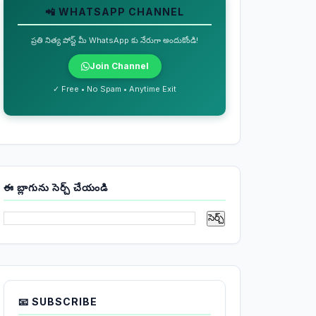
📲 WHATSAPP CHANNEL
ప్రతి నిత్య పోస్ట్ మీ WhatsApp కు నేరుగా అందుకోండి!
Join Channel
✓ Free • No Spam • Anytime Exit
ఈ బ్లాగును సెర్చ్ చేయండి
📧 SUBSCRIBE