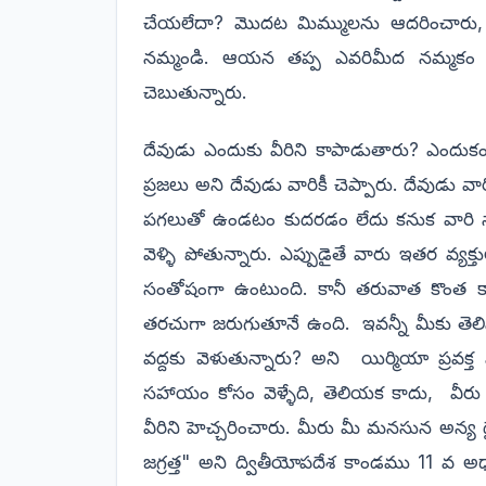
చేయలేదా? మొదట మిమ్ములను ఆదరించారు, కా
నమ్మండి. ఆయన తప్ప ఎవరిమీద నమ్మకం
చెబుతున్నారు.
దేవుడు ఎందుకు వీరిని కాపాడుతారు? ఎందుకం
ప్రజలు అని దేవుడు వారికీ చెప్పారు. దేవుడు వార
పగలుతో ఉండటం కుదరడం లేదు కనుక వారి స్వ
వెళ్ళి పోతున్నారు. ఎప్పుడైతే వారు ఇతర వ్య
సంతోషంగా ఉంటుంది. కానీ తరువాత కొంత కాల
తరచుగా జరుగుతూనే ఉంది. ఇవన్నీ మీకు తెలి
వద్దకు వెళుతున్నారు? అని యిర్మియా ప్రవక్త
సహాయం కోసం వెళ్ళేది, తెలియక కాదు, వీరు 
వీరిని హెచ్చరించారు. మీరు మీ మనసున అన్య
జగ్రత్త" అని ద్వితీయోపదేశ కాండము 11 వ 