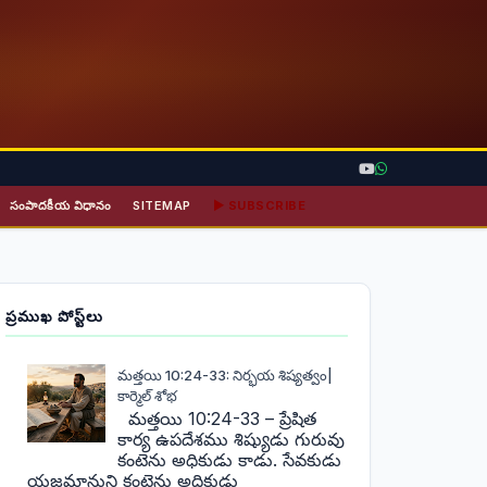
సంపాదకీయ విధానం
SITEMAP
▶ SUBSCRIBE
ప్రముఖ పోస్ట్‌లు
మత్తయి 10:24-33: నిర్భయ శిష్యత్వం|
కార్మెల్ శోభ
మత్తయి 10:24-33 – ప్రేషిత
కార్య ఉపదేశము శిష్యుడు గురువు
కంటెను అధికుడు కాడు. సేవకుడు
యజమానుని కంటెను అధికుడు