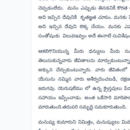
చెప్పడంలేదు. మనం ఎప్పుడు తినడనికి కొరత ల
అది ఇచ్చిన దేవునికి కృతజ్ఞత చూపం. మనకు 
అది ఇచ్చిన దేవుని లెక్క చేయం. మనకు ఎ
సంతోషంకు విలువఇవ్వం అదే ఈనాటి సువిశేషం
ఆకలిగొనియున్న మీరు ధన్యులు మీరు సంత్
తెలుసుకున్నవారు జీవితాలను మార్చుకుంటున్న
అక్కున చేర్చుకుంటున్నారు. వారు జీవితం
యేసును నమ్మిన వారు ఆశీర్వదించబడి, రక్ష
జరుగవు. యెరుషలేము లో ఉన్న క్రైస్తవులు పేద
సహాయం ఇప్పించాడు. అంత ఒకేసారి మారిపొద
మారుతుంది.తదుపరి సమృద్ది సమకూరుతుంది
మనుష్య కుమారుని నిమిత్తం, మనుష్యులు మిమ్ము ద