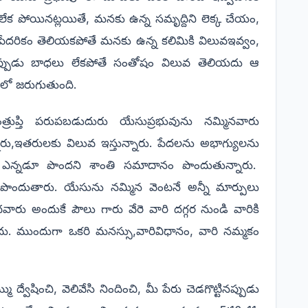
ేక పోయినట్లయితే, మనకు ఉన్న సమృద్దిని లెక్క చేయం,
పేదరికం తెలియకపోతే మనకు ఉన్న కలిమికి విలువఇవ్వం,
ప్పుడు బాధలు లేకపోతే సంతోషం విలువ తెలియదు ఆ
లో జరుగుతుంది.
రుప్తి పరుపబడుదురు యేసుప్రభువును నమ్మినవారు
ారు,ఇతరులకు విలువ ఇస్తున్నారు. పేదలను అభాగ్యులను
లో ఎన్నడూ పొందని శాంతి సమాదానం పొందుతున్నారు.
ణపొందుతారు. యేసును నమ్మిన వెంటనే అన్నీ మార్పులు
వారు అందుకే పౌలు గారు వేరె వారి దగ్గర నుండి వారికి
ు. ముందుగా ఒకరి మనస్సు,వారివిధానం, వారి నమ్మకం
.
్వేషించి, వెలివేసి నిందించి, మీ పేరు చెడగొట్టినప్పుడు