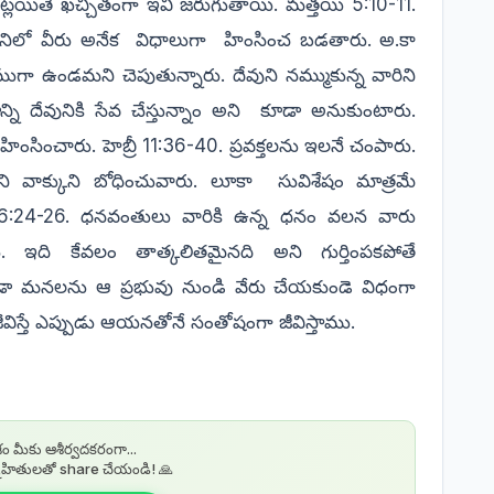
ట్లయితే ఖచ్చితంగా ఇవి జరుగుతాయి. మత్తయి 5:10-11.
నిలో వీరు అనేక
విధాలుగా
హింసించ బడతారు. అ.కా
ముగా ఉండమని చెపుతున్నారు.
దేవుని నమ్ముకున్న వారిని
ి దేవునికి సేవ చేస్తున్నాం అని
కూడా అనుకుంటారు.
ించారు. హెబ్రీ 11:36-40. ప్రవక్తలను ఇలనే చంపారు.
ుని వాక్కుని బోధించువారు. లూకా
సువిశేషం మాత్రమే
ి.6:24-26.
ధనవంతులు వారికి ఉన్న ధనం వలన వారు
ఇది కేవలం తాత్కలితమైనది అని గుర్తింపకపోతే
ూడా మనలను ఆ ప్రభువు నుండి వేరు చేయకుండె విధంగా
విస్తే ఎప్పుడు ఆయనతోనే సంతోషంగా జీవిస్తాము.
ం మీకు ఆశీర్వదకరంగా...
నేహితులతో share చేయండి! 🙏