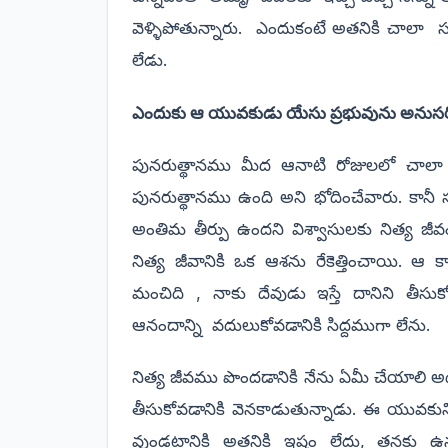
వెళ్ళిపోతున్నారు. ఎందుకంటే అతనికి చాలా
స
లేడు.
ఎందుకు ఆ యువకుడు యేసు ప్రభువును అనుసరి
పునరుత్థానము మీద ఆనాటి రోజులలో చాల
పునరుత్థానము ఉంది అని భోదించేవారు. కానీ స
అంతిమ తీర్పు ఉందని విశ్వాసులకు నిత్య జీ
నిత్య జీవానికి ఒక ఆశను రేకెత్తించాయి. ఆ
మంచిది , నాకు దేవుడు ఇస్తే దానిని తీసుక
ఆనందాన్ని
వదులుకోవడానికి సిద్దముగా లేను.
నిత్య జీవము పొందడానికి నేను ఏమీ చేయాలి 
తీసుకోవడానికి వెనకాడుతున్నాడు. ఈ యువకున
వుండటానికి అతనికి ఇష్టం లేదు, తనకు ఉ