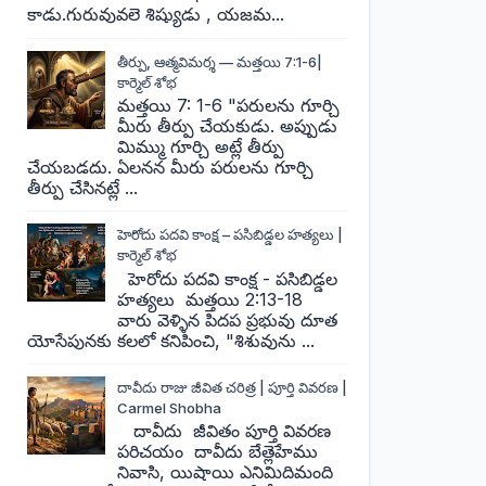
కాడు.గురువువలె శిష్యుడు , యజమ...
తీర్పు, ఆత్మవిమర్శ — మత్తయి 7:1-6|
కార్మెల్ శోభ
మత్తయి 7: 1-6 "పరులను గూర్చి
మీరు తీర్పు చేయకుడు. అప్పుడు
మిమ్ము గూర్చి అట్లే తీర్పు
చేయబడదు. ఏలనన మీరు పరులను గూర్చి
తీర్పు చేసినట్లే ...
హెరోదు పదవి కాంక్ష – పసిబిడ్డల హత్యలు |
కార్మెల్ శోభ
హెరోదు పదవి కాంక్ష - పసిబిడ్డల
హత్యలు మత్తయి 2:13-18
వారు వెళ్ళిన పిదప ప్రభువు దూత
యోసేపునకు కలలో కనిపించి, "శిశువును ...
దావీదు రాజు జీవిత చరిత్ర | పూర్తి వివరణ |
Carmel Shobha
దావీదు జీవితం పూర్తి వివరణ
పరిచయం దావీదు బేత్లెహేము
నివాసి, యిషాయి ఎనిమిదిమంది