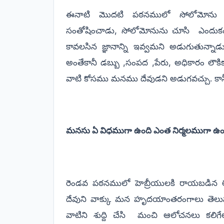
ఈనాటి మొదటి పఠనములో సోలోమోను జ్
సంతోషించాడు, సోలోమోనును చూసి
ఎందుక
కావలసిన జ్ఞానాన్ని ఇవ్వమని అడుగుతున్నా
అంతేకానీ డబ్బు ,సంపద ,పేరు, అధికారం 
వాటి కోసము మనము దేవుడని అడుగవచ్చు. కానీ
మనసు ఏ విధముగా ఉంది ఎంత నిర్మలముగా ఉం
రెండవ పఠనములో హెబ్రీయులకి రాయబడిన 
దేవుని వాక్కు మన హృదయాంతరంగాలు తెలు
వాటిని శుద్ది చేసి
మంచి ఆలోచనలు కలి