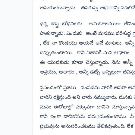
అనుకుంటున్నాడు.
తనకున్న ఆధారాన్ని వదలివే
ధర్మ శాస్త్ర బోధనలకు
అనుకూలముగా జీవిం
పోతున్నాడు. ఎందుకు
అంటే మనము పరిశుద్ద గ్
, లేక నా కొండయు ఆయనే అనే మాటలు, అన్న
చెప్పుతుంటాము.
కానీ నిజానికి మన ఆధారం ,
ఈ యువకుడు కూడా చేస్తున్నాడు. నేను అన్నీ చిన
ఆశ్రయం, ఆధారం , అన్నీ డబ్బే అన్నట్లుగా జీవిస్త
ప్రపంచంలో ప్రజలు
సంపదను వారికి ఆసరా అన
వారిని రక్షిస్తుంది అని వారు నమ్ముతారు. 
మనం ఈరోజుల్లో ఎక్కువగా దానిని చూస్తు
కానీ ఇంకా దానికోసమే పరుగెడుతుంటాము. 
ప్రభువును అనుసరించటము తేలికవుతుంది. లేక ప