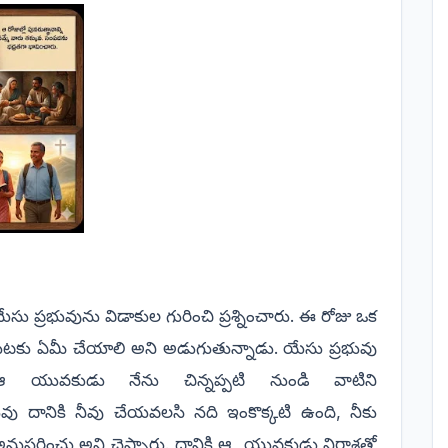
ు ప్రభువును విడాకుల గురించి ప్రశ్నించారు. ఈ రోజు ఒక
ుటకు ఏమీ చేయాలి అని అడుగుతున్నాడు. యేసు ప్రభువు
ఆ యువకుడు నేను చిన్నప్పటి నుండి వాటిని
భువు దానికి నీవు చేయవలసి నది ఇంకొక్కటి ఉంది, నీకు
 అనుసరించు అని చెప్పారు. దానికి ఆ
యువకుడు నిరాశతో