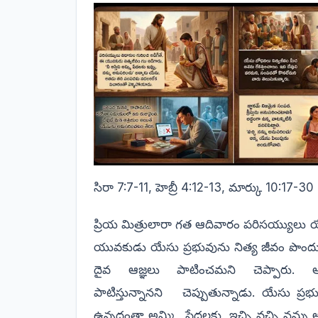
సిరా 7:7-11, హెబ్రీ 4:12-13, మార్కు 10:17-30
ప్రియ మిత్రులారా గత ఆదివారం పరిసయ్యులు యేస
యువకుడు యేసు ప్రభువును నిత్య జీవం పొంద
దైవ ఆజ్ఞలు పాటించమని చెప్పారు. 
పాటిస్తున్నానని
చెప్పుతున్నాడు. యేసు ప్ర
ఉన్నదంతా అమ్మి,
పేదలకు
ఇచ్చి వచ్చి నన్ను