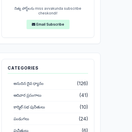
నిత్య పోస్ట్‌లను miss avvakunda subscribe
cheskondi!
Email Subscribe
CATEGORIES
(126)
అనుదిన దైవ ధ్యానం
(41)
ఆదివార ప్రసంగాలు
(10)
కార్మెల్ సభ పునీతులు
(24)
పండుగలు
(6)
పునీతులు