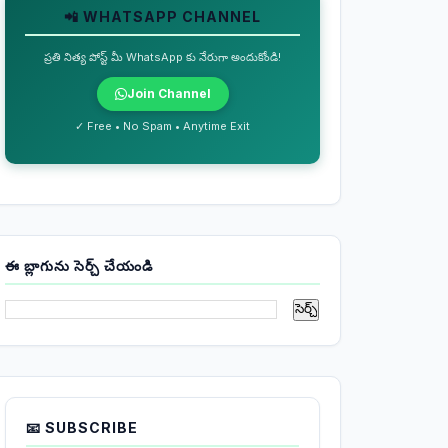
📲 WHATSAPP CHANNEL
ప్రతి నిత్య పోస్ట్ మీ WhatsApp కు నేరుగా అందుకోండి!
Join Channel
✓ Free • No Spam • Anytime Exit
ఈ బ్లాగును సెర్చ్ చేయండి
📧 SUBSCRIBE