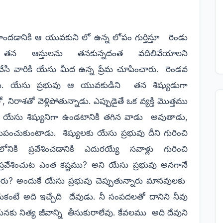
ందడానికి ఆ యువకుని లో ఉన్న లోపం గుర్తిస్తూ
రెండు
తన ఆస్తులను తనకున్నదంత వదిలివేయాలని
చేసి వారికి యేసు మీద ఉన్న ప్రేమ చూపించారు.
రెండవ
రు. యేసు ప్రభువు ఆ యువకుడిని
తన శిష్యుడుగా
రాశతో వెళ్లిపోతున్నాడు. ఎప్పుడైతే ఒక వ్యక్తి మొత్తము
 యేసు శిష్యునిగా ఉండటానికి తగిన వాడు
అవుతాడు,
ాలుపంచుకుంటాడు.
శిష్యులకు యేసు ప్రభువు దీని గురించి
నికి ప్రవేశించడానికి ఎదురయ్యే సవాళ్లు గురించి
్రవేశించుట ఎంత కష్టము? అని యేసు ప్రభువు అనగానే
లరు? అందుకే యేసు ప్రభువు చెప్పుతున్నారు మానవులకు
ుకంటే అది ఇచ్చేది
దేవుడు. నీ సంపదలతో దానిని నీవు
కు నిత్య జీవాన్ని
తీసుకురాలేవు. కేవలము
అది దేవుని