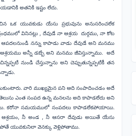
యడానికి అతనికి ఇష్టం లేదు.
చిన ఒక యువకుడు యేసు ప్రభువును అనుసరించలేక
రంధములో వినినట్లు , దేవుడే నా ఆశ్రయ
దుర్గము, నా కోట
ీ ఆపదలనుండి నన్ను కాపాడు వాడు దేవుడే అని మనము
 ఆశ్రయము అన్నీ డబ్బే అని మనము జీవిస్తున్నాము.
అదే
్నప్పటి నుండి చేస్తున్నాను అని చెప్పుతున్నప్పటికీ తన
ున్నాడు.
ుకుంటారు. వారి ముఖ్యమైన పని ఆది సంపాదించడం అదే
మనకు తెలుసు ఎంత సంపద ఉన్న మనలను అది కాపాడలేదు అని
న్నాము. కరోనా సమయములో సంపదలు కాపాడలేకపోయాయి.
నీ ఆశ్రయం, నీ అండ , నీ ఆసరా దేవుడు అయితే యేసు
ోతే యువకునిలా వెనక్కు వెళ్లిపోతాము.