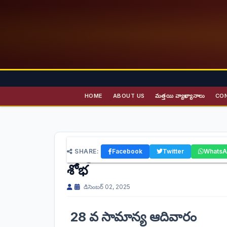
HOME
ABOUT US
మత్తయి వ్యాఖ్యానాలు
CO
నిత్య జీవము - ధనిక యువకుని వృ
SHARE:
Facebook
Twitter
Whats
శోభ
డిసెంబర్ 02, 2025
28 వ సామాన్య ఆదివారం