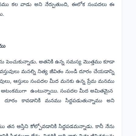
నము కల వాడు అని నేర్పుతుంది, ఈలోక సంపదలు ఈ
ి.
ాము
 పెంచుకున్నాడు. అతనికి ఉన్న సమస్య మొత్తము కూడా
స్తువులు మనల్ని నిత్య జీవితం నుండి దూరం చేయడాన్ని
ువులు, ఆస్తులు సంపదల మీద మనకు ఉన్న ప్రేమ మనము
సార్లు ఆటంకముగా ఉంటున్నాయి. సంపదల మీద అమితమైన
ి
దూరం కావడానికి మనము సిద్దపడుతున్నాము అని
ు తన ఆస్తిని కోల్పోవడానికి సిద్దపడమన్నాడు. కానీ నేను
ికి సిద్దముగా లేను. చివరికి అది నాకు నిత్య జీవితమును