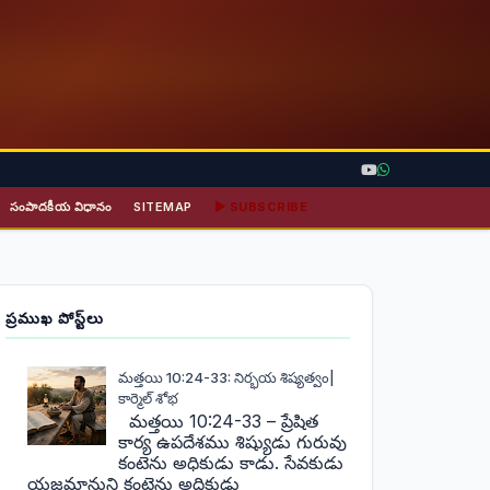
సంపాదకీయ విధానం
SITEMAP
▶ SUBSCRIBE
ప్రముఖ పోస్ట్‌లు
మత్తయి 10:24-33: నిర్భయ శిష్యత్వం|
కార్మెల్ శోభ
మత్తయి 10:24-33 – ప్రేషిత
కార్య ఉపదేశము శిష్యుడు గురువు
కంటెను అధికుడు కాడు. సేవకుడు
యజమానుని కంటెను అధికుడు