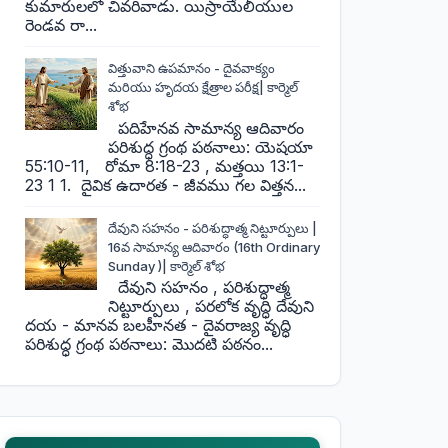
కుమారులలో చివరివాడు. యిస్రాయేలీయుల
రెండవ రా...
విత్తువాని ఉపమానం - దైవవాక్యం
మరియు హృదయ క్షేత్రాల పరీక్ష| కార్మెల్
శోభ
పదిహేనవ సామాన్య ఆదివారం
పరిశుద్ధ గ్రంథ పఠనాలు: యెషయా
55:10-11, రోమా 8:18-23 , మత్తయి 13:1-
23 1 1. దైవిక ఉదారత - జీవము గల విత్తన...
దేవుని సహనం - పరిశుద్ధాత్మ నిట్టూర్పులు |
16వ సామాన్య ఆదివారం (16th Ordinary
Sunday )| కార్మెల్ శోభ
దేవుని సహనం , పరిశుద్ధాత్మ
నిట్టూర్పులు , పరలోక వృద్ధి దేవుని
దయ - మానవ బలహీనత - దైవరాజ్య వృద్ధి
పరిశుద్ధ గ్రంథ పఠనాలు: మొదటి పఠనం...