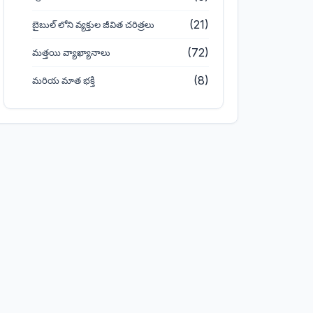
(21)
బైబుల్ లోని వ్యక్తుల జీవిత చరిత్రలు
(72)
మత్తయి వ్యాఖ్యానాలు
(8)
మరియ మాత భక్తి