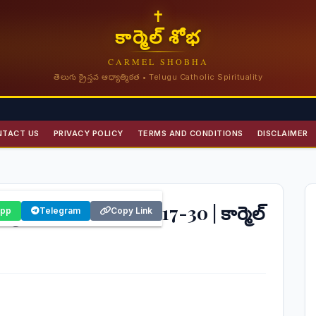
✝
కార్మెల్ శోభ
CARMEL SHOBHA
తెలుగు క్రైస్తవ ఆధ్యాత్మికత • Telugu Catholic Spirituality
NTACT US
PRIVACY POLICY
TERMS AND CONDITIONS
DISCLAIMER
త్తాంతం: మార్కు 10:17-30 | కార్మెల్
App
Telegram
Copy Link