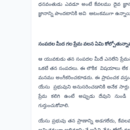
ధనవంతుడు ఎవడూ అంటే కేవలము దైవ జ్ఞా
జ్ఞానాన్ని పొందటానికి అవి ఆటంకముగా ఉన్నాయ
సంపదల మీద గల ప్రేమ
వలన ఏమి కోల్పోతున్న
ఆ యువకుడు తన సంపదల మీదే ఎనలేని ప్రేమను
ఒకటే తన సంపదలు. ఈ లౌకిక
విషయాలు లేక వ
మనము అంగీకరించకూడదు. ఈ ప్రాపంచక వస్త
యేసు
ప్రభువుని అనుసరించడానికి అనేక 
ప్రేమ కలిగి ఉంటే అప్పుడు దేవుని నుండ
గుర్తుంచుకోవాలి.
యేసు ప్రభువు
తన ప్రాణాన్ని అడగలేదు, కేవలమ
అమితముగా అభిమానించే ఆస్తిని నేను కోల్పోవడాన