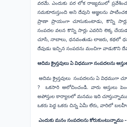
వరమే. ఎందుకు పర లోక రాజ్యములో ప్రవేశ
సమకూరుస్తుంది అని దేవుని ఆజ్ఞలను పాటించ
ప్రాణా ప్రాయంగా చూసుకుంటాడు, కొన్ని స
సంపదల వలన కొన్ని సార్లు ఎవరిని లెక్క చే
చూసే, నాబాలు, ధనవంతుడు లాజరు, కథలో 
దేవుడు ఇచ్చిన సంపదను మంచిగా వాడుకొని దేవ
ఆదిమ క్రైస్తవులు ఏ విధముగా సంపదలను ఆస్తు
ఆదిమ క్రైస్తవులు
సంపదలను ఏ విధముగా చూ
?
ఒకసారి ఆలోచించండి. వారు ఆస్తులు పెం
అపోస్తుల కార్యాలలో మనము ఇది చూస్తున్నామ
ఒకరు పెద్ద ఒకరు చిన్న ఏమీ లేరు, వారిలో 
ఎందుకు మనం సంపదలను కోరుకుంటున్నాము - మ