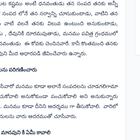
ించుట కష్టము అంటే ధనవంతుడు తన సంపద తనకు అన్నీ
క సంపద లోనే తన సర్వాన్ని చూసుకుంటాడు, వాటిని తన
ార్లు వాటి వలనే తనకు విలువ ఉంటుంది అనుకుంటాడు,
యడు , దేవునికి దూరమవుతాడు, మనము పవిత్ర గ్రంధములో
ధనవంతుడు
ఈ కోవకు చెందినవారే. కానీ కొంతమంది తనకు
ుని మీద ఆధారపడి జీవించేవారు ఉన్నారు.
లను పరిగణించారు
సేవారో మనము కూడా అలానే సంపదలను చూడగలిగామా
చుకోవాలి అనుకోకుండా పంచుకోవాలి అని అనుకున్నారు
ు. మనము కూడా దీనిని ఆదర్శము గా తీసుకోవాలి.
వారిలో
బలహీనులను వారు ఆదరముతో చూసేవారు.
ానవుని కి ఏమీ కావాలి