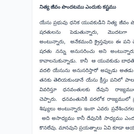
నిత్య జీవం పొందటము ఎందుకు కష్టము
యేసు ప్రభువు ధనిక యువకుడిని నిత్య జీవం పొ
షరతులను పెడుతున్నారు, మొదటగా 
అంటున్నారు,
అనేకమంది క్రైస్తవులు ఈ పని 
షరతు నన్ను అనుసరించు అని అంటున్నా
కావాలనుకున్నాడు.
కానీ
ఆ యువకుడు బాధతో, ని
వదలి యేసును అనుసరిస్తారో అప్పుడు అతడు
తనకు తెలియకుండానే యేసు క్రీస్తు పనిలో ప
వివరిస్తూ ధనవంతులకు దేవుని రాజ్యములో
చెప్పారు.
ధనవంతునికి పరలోక రాజ్యములో ప
శిష్యులు అంటున్నారు ఇంకా ఎవరు ప్రవేశించగ
అది అసాధ్యము కానీ దేవునికి సాధ్యము ఎంద
కొనలేవు. మానవుని ప్రయత్నాలు ఏవి కూడా ఆయన