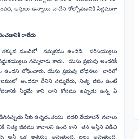
ంపద, ఆస్తులు ఉన్నాయి వాటిని కోల్పోవడానికి సిద్దముగా
ంచడానికి రాలేదు
ా తక్కువ మందిలో
నమ్మకము ఉండేది.
పరిసయ్యులు
ద్దుకయ్యులు నమ్మేవారు కాదు.
యేసు ప్రభువు అందరికీ
వం ఉందని బోధించారు. యేసు ప్రభువు బోధనలు
వారిలో
 కాలములో అందరూ దీనిని నమ్మలేదు, నిత్య జీవం ఉంటే
ోవడానికి సిద్దమే కాని దాని కోసము ఇప్పుడు ఉన్న ఏ
అడిగినప్పుడు నీకు ఉన్నదంతయు
వదలి వేయాలనే
సవాలు
ికి నిత్య జీవము కావాలని ఉంది కాని
తన ఆస్తిని విడిచి
న్న ఆస్తి ఒక ఆశ్రయం అవుతుంది, బలం అవుతుంది,