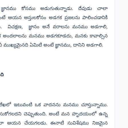
ఞానము కోసము అడుగుతున్నాడు. దేవుడు చాలా
ంటే ఆయన ఆస్తులకోసం అడగక ప్రజలను పాలించడానికి
డు.
విచక్షణ,
జ్ఞానం అనే వరాలను మనము అడగాలి,
లౌకిక అందలాలను మనము అడగకూడదు, మనకు కావాల్సిన
 ముఖ్యమైనది ఏమిటి అంటే జ్ఞానము, దానిని అడగాలి.
ది
లేఖలో ఇటువంటి ఒక వాదనను మనము చూస్తున్నాము.
సుకోగలదని చెప్పుతుంది. అంటే మన హృదయంలో ఉన్న
గేలా ఆయన చేయగలడు.
ఈనాటి సువిశేషము నిజమైన