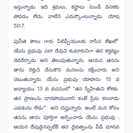
ఇస్తున్నాడు. ఇది శ్రమలు, కష్టాలు నుండి వెనకకు
పోవడం లేదు. వాటిని ఎదుర్కొంటున్నాడు. యోష
50:7.
పునీత పౌలు గారు పిలిప్పీయులకు రాసిన లేఖలో
యేసు ప్రభువు ఎలా దేవుని కుమారునిగా తన కర్తవ్యం
నెరవేర్చాడు అని తెలుపుతున్నారు. ఆయన తనను
తాను రిక్తుని చేసుకొని మనలను రక్షించారు అని
చెబుతున్నారు. యేసు ప్రభువు యోహను 15 వ
అధ్యాయం 13 వ వచనంలో "తన స్నేహితుని కోరకు
తన ప్రాణంను ధారపోయువాని కంటే ప్రేమ కలవాడు
ఎవడును లేడు" అని చెప్తున్నారు. అంటే మన కోసం
తనను తాను పూర్తిగా అర్పించారు యేసు ప్రభువు .
ఆయన దేవుడైనప్పటికి తన దైవత్వంను వీడి మానవ