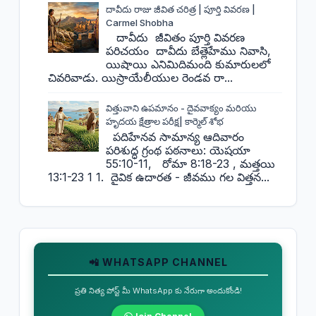
దావీదు రాజు జీవిత చరిత్ర | పూర్తి వివరణ |
Carmel Shobha
దావీదు జీవితం పూర్తి వివరణ
పరిచయం దావీదు బేత్లెహేము నివాసి,
యిషాయి ఎనిమిదిమంది కుమారులలో
చివరివాడు. యిస్రాయేలీయుల రెండవ రా...
విత్తువాని ఉపమానం - దైవవాక్యం మరియు
హృదయ క్షేత్రాల పరీక్ష| కార్మెల్ శోభ
పదిహేనవ సామాన్య ఆదివారం
పరిశుద్ధ గ్రంథ పఠనాలు: యెషయా
55:10-11, రోమా 8:18-23 , మత్తయి
13:1-23 1 1. దైవిక ఉదారత - జీవము గల విత్తన...
📲 WHATSAPP CHANNEL
ప్రతి నిత్య పోస్ట్ మీ WhatsApp కు నేరుగా అందుకోండి!