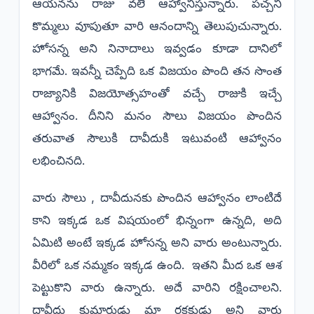
ఆయనను రాజు వలె ఆహ్వానిస్తున్నారు. పచ్చని
కొమ్మలు వూపుతూ వారి ఆనందాన్ని తెలుపుచున్నారు.
హోసన్న అని నినాదాలు ఇవ్వడం కూడా దానిలో
భాగమే. ఇవన్నీ చెప్పేది ఒక విజయం పొంది తన సొంత
రాజ్యానికి విజయోత్సహంతో వచ్చే రాజుకి ఇచ్చే
ఆహ్వానం. దీనిని మనం సౌలు విజయం పొందిన
తరువాత సౌలుకి దావీదుకి ఇటువంటి ఆహ్వానం
లభించినది.
వారు సౌలు , దావీదునకు పొందిన ఆహ్వానం లాంటిదే
కాని ఇక్కడ ఒక విషయంలో భిన్నంగా ఉన్నది, అది
ఏమిటి అంటే ఇక్కడ హోసన్న అని వారు అంటున్నారు.
వీరిలో ఒక నమ్మకం ఇక్కడ ఉంది. ఇతని మీద ఒక ఆశ
పెట్టుకొని వారు ఉన్నారు. అదే వారిని రక్షించాలని.
దావీదు కుమారుడు మా రక్షకుడు అని వారు