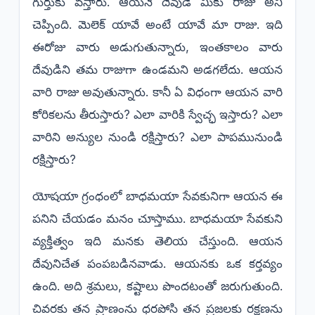
గుర్తుకు వస్తారు. ఆయనే దేవుడే మీకు రాజు అని
చెప్పింది. మెలెక్ యావే అంటే యావే మా రాజు. ఇది
ఈరోజు వారు అడుగుతున్నారు, ఇంతకాలం వారు
దేవుడిని తమ రాజుగా ఉండమని అడగలేదు. ఆయన
వారి రాజు అవుతున్నారు. కానీ ఏ విధంగా ఆయన వారి
కోరికలను తీరుస్తారు? ఎలా వారికి స్వేచ్ఛ ఇస్తారు? ఎలా
వారిని అన్యుల నుండి రక్షిస్తారు? ఎలా పాపమునుండి
రక్షిస్తారు?
యోషయా గ్రంధంలో బాధమయా సేవకునిగా ఆయన ఈ
పనిని చేయడం మనం చూస్తాము. బాధమయా సేవకుని
వ్యక్తిత్వం ఇది మనకు తెలియ చేస్తుంది. ఆయన
దేవునిచేత పంపబడినవాడు. ఆయనకు ఒక కర్తవ్యం
ఉంది. అది శ్రమలు, కష్టాలు పొందటంతో జరుగుతుంది.
చివరకు తన ప్రాణంను ధరపోసి తన ప్రజలకు రక్షణను