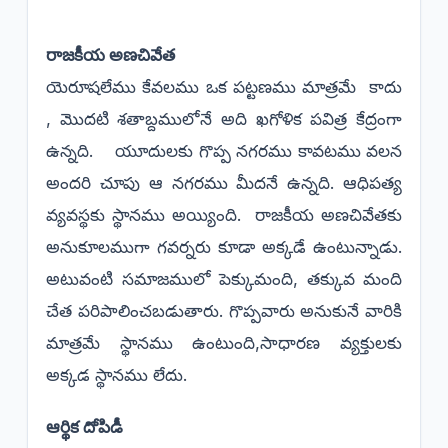
రాజకీయ అణచివేత
యెరూషలేము కేవలము ఒక పట్టణము మాత్రమే కాదు
, మొదటి శతాబ్దములోనే అది ఖగోళిక పవిత్ర కేద్రంగా
ఉన్నది. యూదులకు గొప్ప నగరము కావటము వలన
అందరి చూపు ఆ నగరము మీదనే ఉన్నది. ఆధిపత్య
వ్యవస్థకు స్థానము అయ్యింది. రాజకీయ అణచివేతకు
అనుకూలముగా గవర్నరు కూడా అక్కడే ఉంటున్నాడు.
అటువంటి సమాజములో పెక్కుమంది, తక్కువ మంది
చేత పరిపాలించబడుతారు. గొప్పవారు అనుకునే వారికి
మాత్రమే స్థానము ఉంటుంది,సాధారణ వ్యక్తులకు
అక్కడ స్థానము లేదు.
ఆర్థిక దోపిడీ