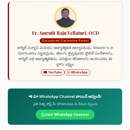
Fr. Amruth Raju Vellaturi, OCD
Discalced Carmelite Priest
కార్మెల్ సన్యాసి మరియు ఆధ్యాత్మికత అధ్యాపకుడు. Master's in
Spirituality పట్టభద్రుడు. తెలుగు క్రైస్తవులకు బైబిల్ సందేశాలను,
కార్మెల్ సభ ఆధ్యాత్మికతను, పవిత్రుల జీవితాలను అందించడం ఈ
బ్లాగు లక్ష్యం.
YouTube
WhatsApp
📲 మా WhatsApp Channel జాయిన్ అవ్వండి!
ప్రతి నిత్య పోస్ట్ మీ WhatsApp కు నేరుగా వస్తుంది
Join WhatsApp Channel