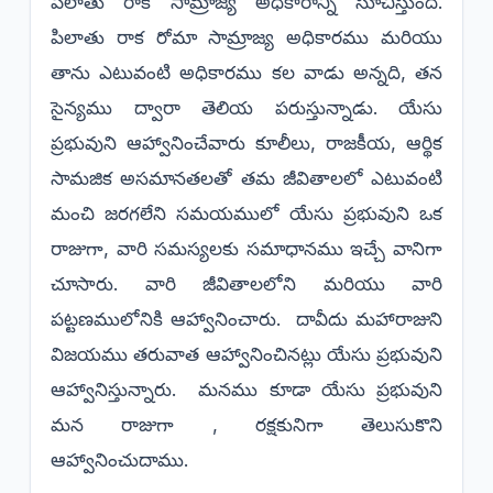
పిలాతు రాక సామ్రాజ్య అధికారాన్ని సూచిస్తుంది.
పిలాతు రాక రోమా సామ్రాజ్య అధికారము మరియు
తాను ఎటువంటి అధికారము కల వాడు అన్నది, తన
సైన్యము ద్వారా తెలియ పరుస్తున్నాడు. యేసు
ప్రభువుని ఆహ్వానించేవారు కూలీలు, రాజకీయ, ఆర్థిక
సామజిక అసమానతలతో తమ జీవితాలలో ఎటువంటి
మంచి జరగలేని సమయములో యేసు ప్రభువుని ఒక
రాజుగా, వారి సమస్యలకు సమాధానము ఇచ్చే వానిగా
చూసారు. వారి జీవితాలలోని మరియు వారి
పట్టణములోనికి ఆహ్వానించారు. దావీదు మహారాజుని
విజయము తరువాత ఆహ్వానించినట్లు యేసు ప్రభువుని
ఆహ్వానిస్తున్నారు. మనము కూడా యేసు ప్రభువుని
మన రాజుగా , రక్షకునిగా తెలుసుకొని
ఆహ్వానించుదాము.