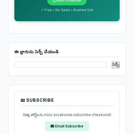
Join Channel
✓ Free • No Spam • Anytime Exit
ఈ బ్లాగును సెర్చ్ చేయండి
📧 SUBSCRIBE
నిత్య పోస్ట్‌లను miss avvakunda subscribe cheskondi!
Email Subscribe