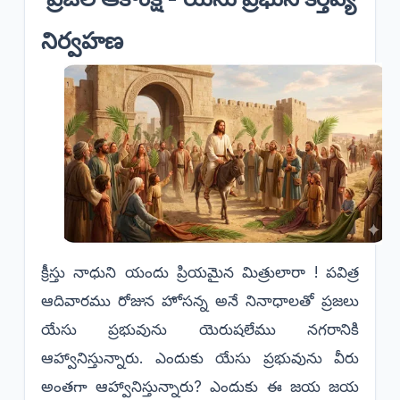
నిర్వహణ
క్రీస్తు నాధుని యందు ప్రియమైన మిత్రులారా ! పవిత్ర
ఆదివారము రోజున హోసన్న అనే నినాధాలతో ప్రజలు
యేసు ప్రభువును యెరుషలేము నగరానికి
ఆహ్వానిస్తున్నారు. ఎందుకు యేసు ప్రభువును వీరు
అంతగా ఆహ్వానిస్తున్నారు? ఎందుకు ఈ జయ జయ