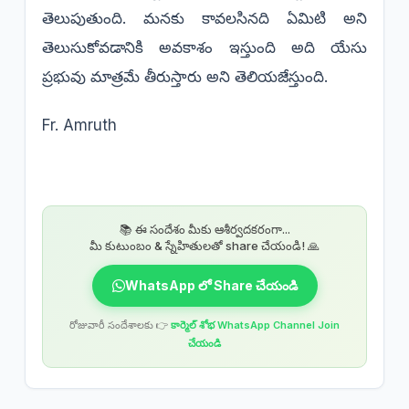
తెలుపుతుంది. మనకు కావలసినది ఏమిటి అని
తెలుసుకోవడానికి అవకాశం ఇస్తుంది అది యేసు
ప్రభువు మాత్రమే తీరుస్తారు అని తెలియజేస్తుంది.
Fr. Amruth
📚 ఈ సందేశం మీకు ఆశీర్వదకరంగా...
మీ కుటుంబం & స్నేహితులతో share చేయండి! 🙏
WhatsApp లో Share చేయండి
రోజువారీ సందేశాలకు 👉
కార్మెల్ శోభ WhatsApp Channel Join
చేయండి