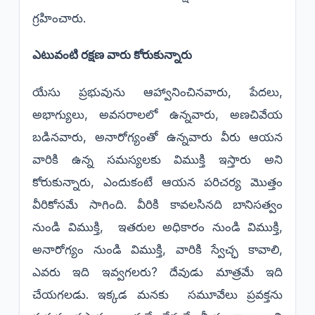
గ్రహించారు.
ఎటువంటి రక్షణ వారు కోరుకున్నారు
యేసు ప్రభువును ఆహ్వానించినవారు, పేదలు,
అభాగ్యులు, అవసరాలలో ఉన్నవారు, అణచివేయ
బడినవారు, అనారోగ్యంతో ఉన్నవారు వీరు ఆయన
వారికి ఉన్న సమస్యలకు విముక్తి ఇస్తారు అని
కోరుకున్నారు, ఎందుకంటే ఆయన పరిచర్య మొత్తం
వీరికోసమే సాగింది. వీరికి కావలసినది బానిసత్వం
నుండి విముక్తి, ఇతరుల అధికారం నుండి విముక్తి,
అనారోగ్యం నుండి విముక్తి, వారికి స్వేచ్ఛ కావాలి,
ఎవరు ఇది ఇవ్వగలరు? దేవుడు మాత్రమే ఇది
చేయగలడు. ఇక్కడ మనకు సమూవేలు ప్రవక్తను