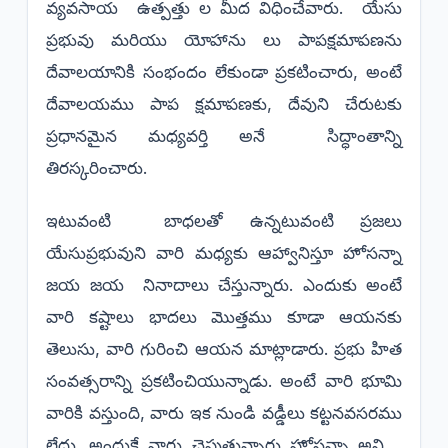
వ్యవసాయ ఉత్పత్తు ల మీద విధించేవారు. యేసు
ప్రభువు మరియు యోహాను లు పాపక్షమాపణను
దేవాలయానికి సంభందం లేకుండా ప్రకటించారు, అంటే
దేవాలయము పాప క్షమాపణకు, దేవుని చేరుటకు
ప్రధానమైన మధ్యవర్తి అనే సిద్ధాంతాన్ని
తిరస్కరించారు.
ఇటువంటి బాధలతో ఉన్నటువంటి ప్రజలు
యేసుప్రభువుని వారి మధ్యకు ఆహ్వానిస్తూ హోసన్నా
జయ జయ నినాదాలు చేస్తున్నారు. ఎందుకు అంటే
వారి కష్టాలు భాదలు మొత్తము కూడా ఆయనకు
తెలుసు, వారి గురించి ఆయన మాట్లాడారు. ప్రభు హిత
సంవత్సరాన్ని ప్రకటించియున్నాడు. అంటే వారి భూమి
వారికి వస్తుంది, వారు ఇక నుండి వడ్డీలు కట్టనవసరము
లేదు. అందుకే వారు చెపుతున్నారు హోసన్నా అని .