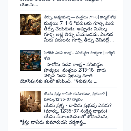
యజమ...
తీర్పు, ఆత్మవిమర్శ — మత్తయి 7:1-6| కార్మెల్ శోభ
మత్తయి 7: 1-6 "పరులను గూర్చి మీరు
తీర్పు చేయకుడు. అప్పుడు మిమ్ము
గూర్చి అట్లే తీర్పు చేయబడదు. ఏలనన
మీరు పరులను గూర్చి తీర్పు చేసినట్లే ...
హెరోదు పదవి కాంక్ష – పసిబిడ్డల హత్యలు | కార్మెల్
శోభ
హెరోదు పదవి కాంక్ష - పసిబిడ్డల
హత్యలు మత్తయి 2:13-18 వారు
వెళ్ళిన పిదప ప్రభువు దూత
యోసేపునకు కలలో కనిపించి, "శిశువును ...
యేసు ప్రశ్న: దావీదు కుమారుడా, ప్రభువా? |
మార్కు 12:35-37 ధ్యానం
యేసు ప్రశ్న - దావీదు ప్రభువు ఎవరు?
(మార్కు 12:35-37 సంక్షిప్త ధ్యానం)
యేసు దేవాలయములో బోధించుచు,
"క్రీస్తు దావీదు కుమారుడని ధర్మశాస్త్ర...