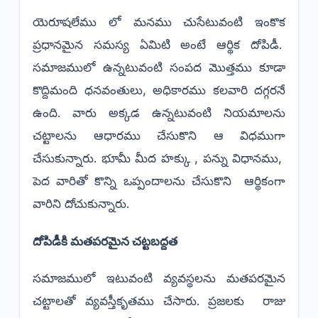
యెరూషలేము లో మనము చుసేటువంటి ఇంకొక
ప్రధానమైన సమస్య ఏమిటి అంటే ఆర్థిక దోపిడీ.
సమాజములో ఉన్నటువంటి సంపద మొత్తము కూడా
కొద్దిమంది ధనవంతులు, అధికారము కలవారి దగ్గరనే
ఉంది. వారు అక్కడ ఉన్నటువంటి నియమాలను
చట్టాలను ఆధారము చేసుకొని ఆ విధముగా
చేసుకున్నారు. భూమీ మీద హక్కు , పన్ను విధానము,
పెద వారితో కొన్ని ఒప్పందాలను చేసుకొని ఆర్థికంగా
వారిని దోచుకున్నారు.
దోపిడీకి మతపరమైన చట్టబద్దత
సమాజములో ఇటువంటి వ్యవస్థలను మతపరమైన
చట్టాలతో వ్యవస్తీకృతము చేసారు. ప్రజలకు రాజు