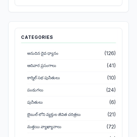
CATEGORIES
(126)
అనుదిన దైవ ధ్యానం
(41)
ఆదివార ప్రసంగాలు
(10)
కార్మెల్ సభ పునీతులు
(24)
పండుగలు
(6)
పునీతులు
(21)
బైబుల్ లోని వ్యక్తుల జీవిత చరిత్రలు
(72)
మత్తయి వ్యాఖ్యానాలు