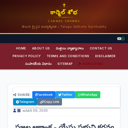
✝
కార్మెల్ శోభ
CARMEL SHOBHA
తెలుగు క్రైస్తవ ఆధ్యాత్మికత • Telugu Catholic Spirituality
HOME
ABOUT US
మత్తయి వ్యాఖ్యానాలు
CONTACT US
PRIVACY POLICY
TERMS AND CONDITIONS
DISCLAIMER
సంపాదకీయ విధానం
SITEMAP
▶ SUBSCRIBE
మ్రాని కొమ్మల ఆదివారం Telugu | Palm
SHARE:
Facebook
Twitter
WhatsApp
Sunday వివరణ | కార్మెల్ శోభ
Telegram
Copy Link
జనవరి 09, 2026
ప్రజల ఆకాంక్ష - యేసు ప్రభుని కర్తవ్య