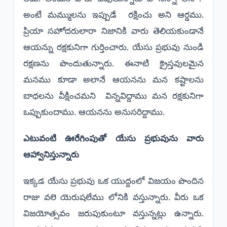
అంటే మమ్ములను ఇప్పుడే రక్షించు అని ఆర్డము.
ప్రియా సహోదరులారా నిజానికి వారు తెలియకుండానే
ఆయన్ను రక్షకునిగా గుర్తించారు. యేసు ప్రభువు నుండి
రక్షణను పొందుతున్నారు. ఈనాటి క్రైస్తవులమైన
మనము కూడా అలానే ఆయనను మన కష్టాలను
బాధలను వీక్షించమని విన్నవిద్దాము మన రక్షకునిగా
ఒప్పుకుందాము. ఆయనను అనుసరిద్దాము.
ఎటువంటి ఊరేగింపుతో యేసు ప్రభువును వారు
ఆహ్వానిస్తున్నారు
ఇక్కడ యేసు ప్రభువు ఒక యుద్దంలో విజయం పొందిన
రాజు వలె యెరుషలేము లోనికి వస్తున్నారు. వీరు ఒక
విజయోత్సవం జరుపుకుంటూ వస్తున్నట్లు ఉన్నారు.