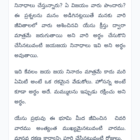
నినాధాలు చేస్తున్నారు? ఏ విజయం వారు పొందారు?
ఈ ప్రశ్నలను మనం అడిగినట్లయితే మనకు వారి
జీవితాలలో వారు ఆశించినవి యేసు క్రీస్తు ద్వారా
మాత్రమే జరుగుతాయి అని వారి అర్ధం చేసుకొని
చేసినటువంటి జయజయ నినాధాలు ఇవి అని అర్ధం
అవుతాయి.
ఇది కేవలం జయ జయ నినాదం మాత్రమే కాదు మరి
ఏమిటి అంటే ఒక రకమైన వేడుకోలు. హోసన్న అంటే
కూడా అర్ధం అదే. మమ్ములను ఇప్పుడు రక్షించు అని
అర్ధం.
యేసు ప్రభువు ఈ భూమి మీద జీవించిన చివరి
వారము అంత్యంత ముఖ్యమైనటువంటి వారము.
మానవ రక్షణ కార్యాన్ని పూర్తి చేసినటువంటి రోజులు.