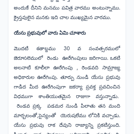
అందుకే దీనిని మనము పవిత్ర వారము అంటున్నాము.
క్రైస్తవులైన మనకు ఇది చాల ముఖ్యమైన వారము.
యేసు ప్రభువులో వారు ఏమి చూశారు
మొదటి శతాబ్దము 30 వ సంవత్సరములో
జెరూసలెములో రెండు ఊరేగింపులు జరిగాయి. ఒకటి
అలనాటి కూలీలా ఊరేగింపు , రెండవది సామ్రాజ్య
అధికారుల ఊరేగింపు. తూర్పు నుండి యేసు ప్రభువు
గాడిద మీద ఊరేగింపుగా జకర్యా ప్రవక్త ప్రవచించిన
విధముగా శాంతియుతమైన రాజుగా వస్తున్నాడు.
రెండవ ప్రక్క పడమర నుండి పిలాతు తన మంది
మార్బలంతో,సైన్యంతో యెరుషలేము లోనికి వచ్చాడు.
యేసు ప్రభువు రాక దేవుని రాజ్యాన్ని ప్రకటిస్తుంది.