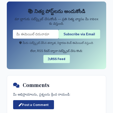
📚 నిత్య పోస్ట్‌లను అందుకోండి
మా బ్లాగుకు సబ్‌స్క్రైబ్ చేసుకోండి — ప్రతి నిత్య వ్యాసం మీ inbox
కు వస్తుంది.
మీరు సబ్‌స్క్రైబ్ చేసిన తర్వాత, నిర్ధారణ లింక్ ఈమెయిల్ వస్తుంది.
లేదా, RSS రీడర్ ద్వారా సబ్‌స్క్రైబ్ చేసు కొండి:
RSS Feed
Comments
మీ అభిప్రాయాలను, ప్రశ్నలను క్రింద రాయండి:
Post a Comment