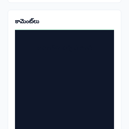
కామెంట్‌లు
కామెంట్‌ను పోస్ట్ చేయండి