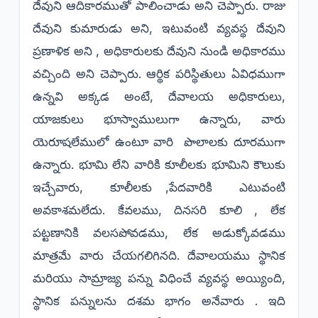
దేవుని ఆదికారముతో పాలించాడు అని చెప్పారు. రాజు
దేవుని కుమారుడు అని, ఇటువంటి వ్యవస్థ దేవుని
ప్రణాళిక అని , అధికారులకు దేవుని నుండి అధికారము
వచ్చింది అని చెప్పారు. ఆర్థిక పరిస్థితులు ఏవిధముగా
ఉన్నవి అక్కడ అంటే, దేవాలయ అధికారులు,
యాజకులు భూస్వాములుగా ఉన్నారు, వారు
యెరూషలేములో ఉంటూ వారి పొలాలకు దూరముగా
ఉన్నారు. భూమి లేని వారికి కూలీలకు భూమిని కౌలుకు
ఇచ్చేవారు, కూలీలకు ,పేదవారికి ఎటువంటి
అవకాశమలేదు. కేవలము, దినసరి కూలి , లేక
పట్టణానికి వలసపోవడము, లేక అడుక్కోవడము
మాత్రమే వారు చేయగలిగినది. దేవాలయము స్థానిక
మరియు సామ్రాజ్య పన్ను విధించే వ్యవస్థ అయ్యింది,
స్థానిక పన్నులను దశమ భాగం అనేవారు . ఇది