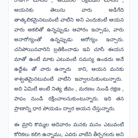
ఆయనకు తెలుసు వారు అడిగేది
తాత్కలికమైనటువంటి వాటిని అని ఎందుకంటే ఆయన
వారు ఆకలితో ఉన్నప్పుడు ఆహారం ఇచ్చాడు, వారు
అనారోగ్యంతో ఉన్నప్పుడు ఆరోగ్యం ఇచ్చారు.
చనిపోయినవారిని బ్రతికించాడు ఇవి చూసి ఈయన
మాతో ఉంటే మాకు ఎటువంటి సమస్య ఉండదు అనే
ఉద్దేశం తో వారు ఉన్నారు కాని, ఆయన మనకు
శాశ్వతమైనటువంటి వాటిని ఇవ్వాలనుకుంటున్నారు.
అది ఏమిటి అంటే నిత్య జీవం , మరణం నుండి రక్షణ ,
పాపం నుండి రక్షించాలనుకుంటున్నారు. ఇది తన
ప్రాణాన్ని ధార పోయడం ద్వార ఆయన చేస్తున్నారు.
ఈ మ్రాని కొమ్మల ఆదివారం మనకు మనం ఎటువంటి
కోరికలు కలిగి ఉన్నాము, ఎవరు వాటిని తీర్చగలరు అని