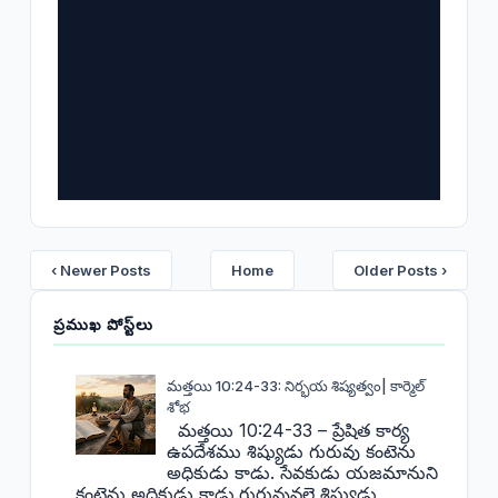
‹ Newer Posts
Home
Older Posts ›
ప్రముఖ పోస్ట్‌లు
మత్తయి 10:24-33: నిర్భయ శిష్యత్వం| కార్మెల్
శోభ
మత్తయి 10:24-33 – ప్రేషిత కార్య
ఉపదేశము శిష్యుడు గురువు కంటెను
అధికుడు కాడు. సేవకుడు యజమానుని
కంటెను అధికుడు కాడు.గురువువలె శిష్యుడు ,