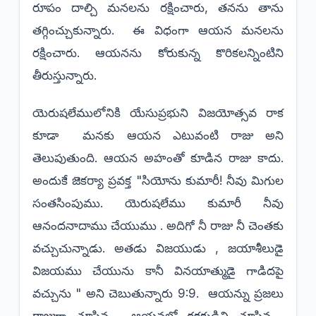
రూపం దాల్చి మనలను రక్షించారు, తనను తాను
తగ్గించ్చుకున్నారు. ఈ విధంగా ఆయన మనలను
రక్షించారు. ఆయనను కోరుకున్న కొరికలన్నింటిని
తీరుస్తున్నారు.
యెరుషలేములోనికి యేసుప్రభుని విజయోత్సవ రాక
కూడా మనకు ఆయన ఎటువంటి రాజు అని
తెలుపుతుంది. ఆయన అహంతో కూడిన రాజు కాదు.
అందుకే జెకర్యా ప్రవక్త "సియోను కుమారీ! నీవు మిగుల
సంతసింపుము. యెరుషలేము కుమారీ నీవు
ఆనందనాదాము చేయుము . అదిగో నీ రాజు నీ చెంతకు
వచ్చుచున్నాడు. అతడు విజయుడు , జయాశీలుడై
విజయము చేయును కానీ వినయాత్ముడై గాడిదపై
వచ్చును " అని చెబుతున్నారు 9:9. ఆయన్ను ప్రజలు
రాజుగా చూసిన , ఆయనలో రక్షకుడిని చూసిన ,