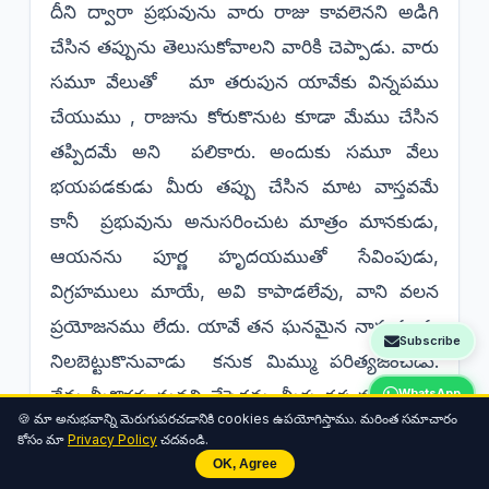
దీని ద్వారా ప్రభువును వారు రాజు కావలెనని అడిగి
చేసిన తప్పును తెలుసుకోవాలని వారికి చెప్పాడు. వారు
సమూ వేలుతో మా తరుపున యావేకు విన్నపము
చేయుము , రాజును కోరుకొనుట కూడా మేము చేసిన
తప్పిదమే అని పలికారు. అందుకు సమూ వేలు
భయపడకుడు మీరు తప్పు చేసిన మాట వాస్తవమే
కానీ ప్రభువును అనుసరించుట మాత్రం మానకుడు,
ఆయనను పూర్ణ హృదయముతో సేవింపుడు,
విగ్రహములు మాయే, అవి కాపాడలేవు, వాని వలన
ప్రయోజనము లేదు. యావే తన ఘనమైన నామమును
Subscribe
నిలబెట్టుకొనువాడు కనుక మిమ్ము పరిత్యజించడు.
నేను మీకొరకు మనవి చేసెదను. మీకు ధర్మ మార్గమును
WhatsApp
🍪 మా అనుభవాన్ని మెరుగుపరచడానికి cookies ఉపయోగిస్తాము. మరింత సమాచారం
చూపెదను అని వారికి బోధించాడు.
కోసం మా
Privacy Policy
చదవండి.
OK, Agree
https://www.carmelshobha.com/2026/07/ki