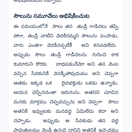
సౌలును సమూవేలు అభిషేకించుట
ఈ సమయంలోనే సౌలు తన తండ్రి గాడిదలు తప్పి
పోగా, తండ్రి వాటిని వెదకిరమ్మని సౌలును పంపాడు.
వారు ఎంతగా వెదకినప్పటికీ అవి కనపడలేదు.
అప్పుడు సౌలు తండ్రి గాడిదలను గురించి కాక
కుమారుని కొరకు బాధపడునేమో అని తన వెంట
వచ్చిన సేవకునికి వెనక్కిపోవుదుము అని చెప్పగా
ఆతడు ఇక్కడ ఒక దైవభక్తుడు ఒకడు ఉన్నాడు.
ఆయన చెప్పినదంతా జరుగును. అతనిని చూచిన
మనకు మార్గము చెప్పవచ్చును అని చెప్పగా సౌలు
అతనికి ఇవ్వుటకు మనవద్ద ఏమిలేదు కదా అని
చెప్పాడు. అప్పుడు ఆ సేవకుడు తన వద్ద
పావుతులము వెండి ఉన్నది దానిని అతనికి ఇచ్చెదము