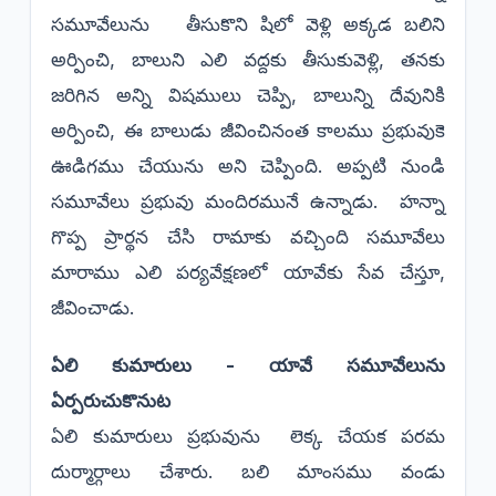
సమూవేలును తీసుకొని షిలో వెళ్లి అక్కడ బలిని
అర్పించి, బాలుని ఎలి వద్దకు తీసుకువెళ్లి, తనకు
జరిగిన అన్ని విషములు చెప్పి, బాలున్ని దేవునికి
అర్పించి, ఈ బాలుడు జీవించినంత కాలము ప్రభువుకె
ఊడిగము చేయును అని చెప్పింది. అప్పటి నుండి
సమూవేలు ప్రభువు మందిరమునే ఉన్నాడు. హన్నా
గొప్ప ప్రార్థన చేసి రామాకు వచ్చింది సమూవేలు
మారాము ఎలి పర్యవేక్షణలో యావేకు సేవ చేస్తూ,
జీవించాడు.
ఏలి కుమారులు - యావే సమూవేలును
ఏర్పరుచుకొనుట
ఏలి కుమారులు ప్రభువును లెక్క చేయక పరమ
దుర్మార్గాలు చేశారు. బలి మాంసము వండు