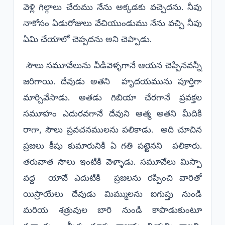
వెళ్లి గిల్గాలు చేరుము నేను అక్కడకు వచ్చెదను. నీవు
నాకోసం ఏడురోజులు వేచియుండుము నేను వచ్చి నీవు
ఏమి చేయాలో చెప్పదను అని చెప్పాడు.
సౌలు సమూవేలును వీడివెళ్ళగానే ఆయన చెప్పినవన్నీ
జరిగాయి. దేవుడు అతని హృదయమును పూర్తిగా
మార్చివేసాడు. అతడు గిబియా చేరగానే ప్రవక్తల
సమూహం ఎదురవగానే దేవుని ఆత్మ అతని మీదికి
రాగా, సౌలు ప్రవచనములను పలికాడు. అది చూచిన
ప్రజలు కీషు కుమారునికి ఏ గతి పట్టెనని పలికారు.
తరువాత సౌలు ఇంటికి వెళ్ళాడు. సమూవేలు మిస్పా
వద్ద యావే ఎదుటికి ప్రజలను రప్పించి వారితో
యిస్రాయేలు దేవుడు మిమ్ములను ఐగుప్తు నుండి
మరియ శత్రువుల బారి నుండి కాపాడుకుంటూ