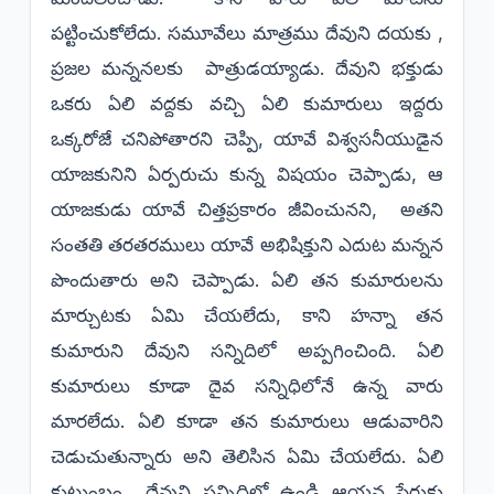
పట్టించుకోలేదు. సమూవేలు మాత్రము దేవుని దయకు ,
ప్రజల మన్ననలకు పాత్రుడయ్యాడు. దేవుని భక్తుడు
ఒకరు ఏలి వద్దకు వచ్చి ఏలి కుమారులు ఇద్దరు
ఒక్కరోజే చనిపోతారని చెప్పి, యావే విశ్వసనీయుడైన
యాజకునిని ఏర్పరుచు కున్న విషయం చెప్పాడు, ఆ
యాజకుడు యావే చిత్తప్రకారం జీవించునని, అతని
సంతతి తరతరములు యావే అభిషిక్తుని ఎదుట మన్నన
పొందుతారు అని చెప్పాడు. ఏలి తన కుమారులను
మార్చుటకు ఏమి చేయలేదు, కాని హన్నా తన
కుమారుని దేవుని సన్నిదిలో అప్పగించింది. ఏలి
కుమారులు కూడా దైవ సన్నిధిలోనే ఉన్న వారు
మారలేదు. ఏలి కూడా తన కుమారులు ఆడువారిని
చెడుచుతున్నారు అని తెలిసిన ఏమి చేయలేదు. ఏలి
కుటుంబం దేవుని సన్నిధిలో ఉండి ఆయన పేరుకు