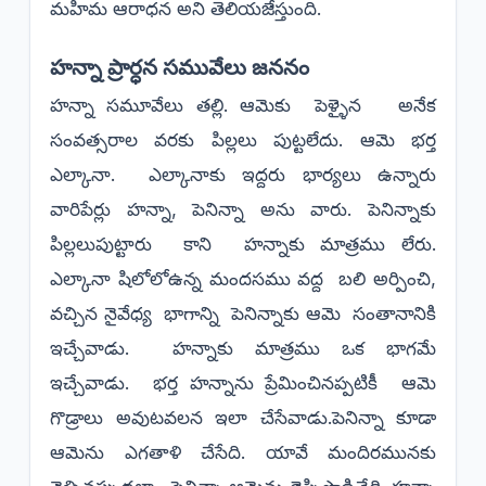
మహిమ ఆరాధన అని తెలియజేస్తుంది.
హన్నా ప్రార్ధన సమువేలు జననం
హన్నా సమూవేలు తల్లి. ఆమెకు పెళ్ళైన అనేక
సంవత్సరాల వరకు పిల్లలు పుట్టలేదు. ఆమె భర్త
ఎల్కానా. ఎల్కానాకు ఇద్దరు భార్యలు ఉన్నారు
వారిపేర్లు హన్నా, పెనిన్నా అను వారు. పెనిన్నాకు
పిల్లలుపుట్టారు కాని హన్నాకు మాత్రము లేరు.
ఎల్కానా షిలోలోఉన్న మందసము వద్ద బలి అర్పించి,
వచ్చిన నైవేధ్య భాగాన్ని పెనిన్నాకు ఆమె సంతానానికి
ఇచ్చేవాడు. హన్నాకు మాత్రము ఒక భాగమే
ఇచ్చేవాడు. భర్త హన్నాను ప్రేమించినప్పటికీ ఆమె
గొడ్రాలు అవుటవలన ఇలా చేసేవాడు.పెనిన్నా కూడా
ఆమెను ఎగతాళి చేసేది. యావే మందిరమునకు