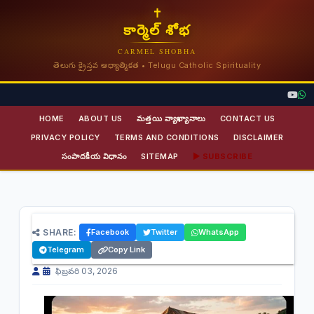
✝
కార్మెల్ శోభ
CARMEL SHOBHA
తెలుగు క్రైస్తవ ఆధ్యాత్మికత • Telugu Catholic Spirituality
HOME
ABOUT US
మత్తయి వ్యాఖ్యానాలు
CONTACT US
PRIVACY POLICY
TERMS AND CONDITIONS
DISCLAIMER
సంపాదకీయ విధానం
SITEMAP
▶ SUBSCRIBE
సమూయేలు జీవిత చరిత్ర | ప్రవక్త,
SHARE:
Facebook
Twitter
WhatsApp
న్యాయాధిపతి జీవితం | కార్మెల్ శోభ
Telegram
Copy Link
ఫిబ్రవరి 03, 2026