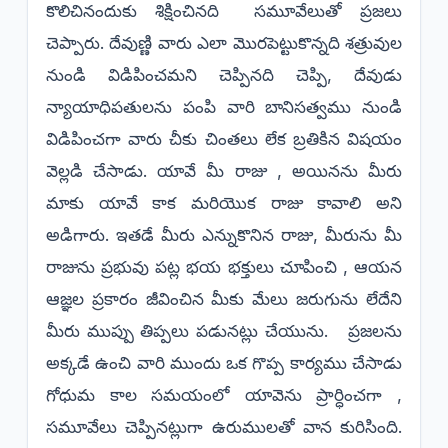
కొలిచినందుకు శిక్షించినది సమూవేలుతో ప్రజలు
చెప్పారు. దేవుణ్ణి వారు ఎలా మొరపెట్టుకొన్నది శత్రువుల
నుండి విడిపించమని చెప్పినది చెప్పి, దేవుడు
న్యాయాధిపతులను పంపి వారి బానిసత్వము నుండి
విడిపించగా వారు చీకు చింతలు లేక బ్రతికిన విషయం
వెల్లడి చేసాడు. యావే మీ రాజు , అయినను మీరు
మాకు యావే కాక మరియొక రాజు కావాలి అని
అడిగారు. ఇతడే మీరు ఎన్నుకొనిన రాజు, మీరును మీ
రాజును ప్రభువు పట్ల భయ భక్తులు చూపించి , ఆయన
ఆజ్ఞల ప్రకారం జీవించిన మీకు మేలు జరుగును లేదేని
మీరు ముప్పు తిప్పలు పడునట్లు చేయును. ప్రజలను
అక్కడే ఉంచి వారి ముందు ఒక గొప్ప కార్యము చేసాడు
గోధుమ కాల సమయంలో యావెను ప్రార్ధించగా ,
సమూవేలు చెప్పినట్లుగా ఉరుములతో వాన కురిసింది.