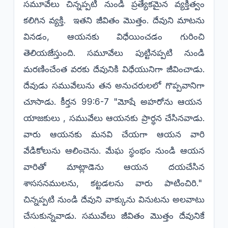
సమూవేలు చిన్నప్పటి నుండి ప్రత్యేకమైన వ్యక్తిత్వం
కలిగిన వ్యక్తి. ఇతని జీవితం మొత్తం. దేవుని మాటను
వినడం, ఆయనకు విధేయించడం గురించి
తెలియజేస్తుంది. సమూవేలు పుట్టినప్పటి నుండి
మరణించేంత వరకు దేవునికి విధేయునిగా జీవించాడు.
దేవుడు సమువేలును తన అనుచరులలో గొప్పవానిగా
చూసాడు. కీర్తన 99:6-7 "మోషే అహరోను ఆయన
యాజకులు , సమువేలు ఆయనకు ప్రార్ధన చేసినవాడు.
వారు ఆయనకు మనవి చేయగా ఆయన వారి
వేడికోలును ఆలించెను. మేఘ స్థంభం నుండి ఆయన
వారితో మాట్లాడెను ఆయన దయచేసిన
శాససనములను, కట్టడలను వారు పాటించిరి."
చిన్నప్పటి నుండి దేవుని వాక్కును వినుటను అలవాటు
చేసుకున్నవాడు. సమువేలు జీవితం మొత్తం దేవునికే