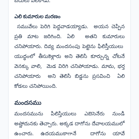
బదులు పలికాడు.
ఎలి కుమారుల మరణం
సమువేలు పెరిగి పెద్దవాడయ్యాడు. అయన చెప్పిన
ప్రతి మాట జరిగింది. ఏలి అతని కుమారులు
చనిపోయారు. దివ్య మందసంపు పెట్టెను ఫిలిస్తీయులు
యుద్ధంలో తీసుకెళ్లారు అని తెలిసి కూర్చున్న చోటనే
వెనక్కు వాలి, మెడ విరిగి చనిపోయాడు. మామ, భర్త
చనిపోయారు అని తెలిసి బిడ్డను ప్రసవించి ఏలి
కోడలు చనిపోయింది.
మందసము
మందసమును పిలిస్తియులు ఎబెసెనేరు నుండి
అష్డోదునకు తెచ్చారు. అక్కడ దాగోను దేవాలయములో
ఉంచారు. ఉదయముకాగానే దాగోను యావే