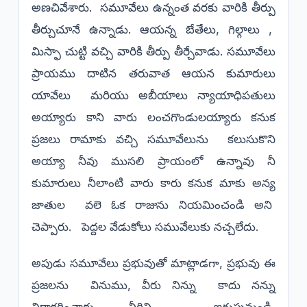
అణచివేశారు. సమూవేలు ఉన్నంత వరకు వారికి తీర్పు
తీర్చుచూనే ఉన్నాడు. ఆయన్న బేతేలు, గిల్గాలు ,
మిస్ఫా చుట్టి వచ్చి వారికి తీర్పు తీర్చేవాడు. సమూవేలు
ప్రాయము దాటిన తరువాత ఆయన కుమారులు
యావేలు మరియు అబీయాలు న్యాయాధిపతులు
అయ్యారు కాని వారు లంచగొండులయ్యారు కనుక
ప్రజలు రామాకు వచ్చి సమూవేలును కలుసుకొని
అయ్యా నీవు ముసలి ప్రాయంలో ఉన్నావు నీ
కుమారులు నీలాంటి వారు కారు కనుక మాకు అన్య
జాతుల వలె ఓక రాజును నియమించండి అని
చెప్పారు. పెద్దల వేడుకోలు సమువేలుకు నచ్చలేదు.
అపుడు సమూవేలు ప్రభువుతో మాట్లాడగా, ప్రభువు ఈ
ప్రజలను వినుము, వీరు నిన్ను కాదు నన్ను
నిరాకరించారు, వీరిని ఐగుప్తునుండి