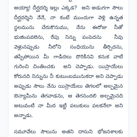
అయ్యా! దీర్ఘదర్శి ఇల్లు ఎక్కడ? అని అడుగగా సౌలు
దీర్ఘదర్శిని నేనే, నా కంటే ముందుగా వెళ్లి ఉన్నత
స్థలమును చేరుకొనుము, నేను ఈరోజు నీతో
భుజింపవలెను, రేపు నిన్ను పంపెదను నీవు
వెళ్లునప్పుడు నీలోని సంధియును తీర్చెదను,
తప్పిపోయిన మీ గాడిదలు దొరికినవి కనుక వాటి
గురించి చింతించకు అని చెప్పాడు. యిస్రాయేలు
కోరునది నిన్నును నీ కుటుంబమునుకదా అని చెప్పాడు
అప్పుడు సౌలు నేను యిస్రాయేలు తెగలలో అల్పమైన
బెన్యామీను తెగవాడను, ఆ తెగనందలి అల్పమైనది
అటువంటి నా మీద ఇట్టి పలుకులు పలకనేలా అని
అన్నాడు.
సమూవేలు సౌలును అతని దాసుని భోజనశాలకు