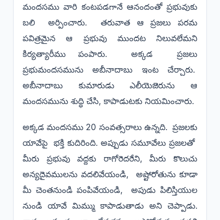
మందసము వారి కంటపడగానే ఆనందంతో ప్రభువుకు
బలి అర్పించారు. తరువాత ఆ ప్రజలు పరమ
పవిత్రమైన ఆ ప్రభువు ముందట నిలువలేమని
కిర్యత్యారీము పంపారు. అక్కడ ప్రజలు
ప్రభుమందసమును అబీనాదాబు ఇంట చేర్చారు.
అబీనాదాబు కుమారుడు ఎలీయెజెరును ఆ
మందసమును శుద్ధి చేసి, కాపాడుటకు నియమించారు.
అక్కడ మందసము 20 సంవత్సరాలు ఉన్నది. ప్రజలకు
యావేపై భక్తి కుదిరింది. అప్పుడు సమూవేలు ప్రజలతో
మీరు ప్రభువు వద్దకు రాగోరెదరేని, మీరు కొలుచు
అన్యదైవములను వదలివేయండి, అష్టోరోతును కూడా
మీ చెంతనుండి పంపివేయండి, అపుడు పిలిస్తియుల
నుండి యావే మిమ్ము కాపాడుతాడు అని చెప్పాడు.