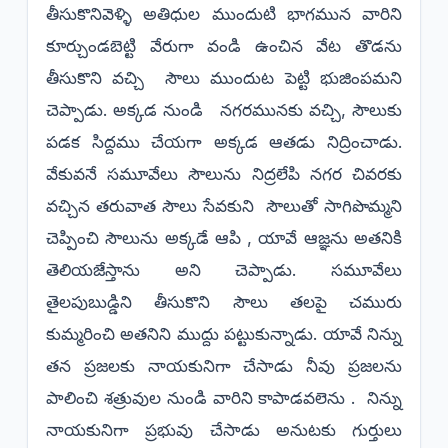
తీసుకొనివెళ్ళి అతిధుల ముందుటి భాగమున వారిని
కూర్చుండబెట్టి వేరుగా వండి ఉంచిన వేట తొడను
తీసుకొని వచ్చి సౌలు ముందుట పెట్టి భుజింపమని
చెప్పాడు. అక్కడ నుండి నగరమునకు వచ్చి, సౌలుకు
పడక సిద్దము చేయగా అక్కడ ఆతడు నిద్రించాడు.
వేకువనే సమూవేలు సౌలును నిద్రలేపి నగర చివరకు
వచ్చిన తరువాత సౌలు సేవకుని సౌలుతో సాగిపొమ్మని
చెప్పించి సౌలును అక్కడే ఆపి , యావే ఆజ్ఞను అతనికి
తెలియజేస్తాను అని చెప్పాడు. సమూవేలు
తైలపుబుడ్డిని తీసుకొని సౌలు తలపై చమురు
కుమ్మరించి అతనిని ముద్దు పట్టుకున్నాడు. యావే నిన్ను
తన ప్రజలకు నాయకునిగా చేసాడు నీవు ప్రజలను
పాలించి శత్రువుల నుండి వారిని కాపాడవలెను . నిన్ను
నాయకునిగా ప్రభువు చేసాడు అనుటకు గుర్తులు