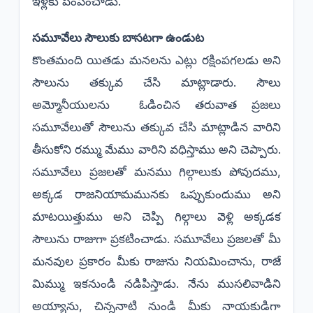
ఇళ్లకు పంపించాడు.
సమూవేలు సౌలుకు బాసటగా ఉండుట
కొంతమంది యితడు మనలను ఎట్లు రక్షింపగలడు అని
సౌలును తక్కువ చేసి మాట్లాడారు. సౌలు
అమ్మోనీయులను ఓడించిన తరువాత ప్రజలు
సమూవేలుతో సౌలును తక్కువ చేసి మాట్లాడిన వారిని
తీసుకోని రమ్ము మేము వారిని వధిస్తాము అని చెప్పారు.
సమూవేలు ప్రజలతో మనము గిల్గాలుకు పోవుదము,
అక్కడ రాజనియామమునకు ఒప్పుకుందుము అని
మాటయిత్తుము అని చెప్పి గిల్గాలు వెళ్లి అక్కడక
సౌలును రాజుగా ప్రకటించాడు. సమూవేలు ప్రజలతో మీ
మనవుల ప్రకారం మీకు రాజును నియమించాను, రాజే
మిమ్ము ఇకనుండి నడిపిస్తాడు. నేను ముసలివాడిని
అయ్యాను, చిన్ననాటి నుండి మీకు నాయకుడిగా