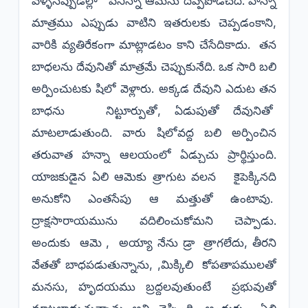
వెళ్ళినప్పుడల్లా పెనిన్నా ఆమెను దెప్పిపొడిచేది. హన్నా
మాత్రము ఎప్పుడు వాటిని ఇతరులకు చెప్పడంకాని,
వారికి వ్యతిరేకంగా మాట్లాడటం కాని చేసేదికాదు. తన
బాధలను దేవునితో మాత్రమే చెప్పుకునేది. ఒక సారి బలి
అర్పించుటకు షిలో వెళ్లారు. అక్కడ దేవుని ఎదుట తన
బాధను నిట్టూర్పుతో, ఏడుపుతో దేవునితో
మాటలాడుతుంది. వారు షిలోవద్ద బలి అర్పించిన
తరువాత హన్నా ఆలయంలో ఏడ్చుచు ప్రార్థిస్తుంది.
యాజకుడైన ఏలి ఆమెకు త్రాగుట వలన కైపెక్కినది
అనుకోని ఎంతసేపు ఆ మత్తుతో ఉంటావు.
ద్రాక్షసారాయమును వదిలించుకోమని చెప్పాడు.
అందుకు ఆమె , అయ్యా నేను డ్రా త్రాగలేదు, తీరని
వేతతో బాధపడుతున్నాను, ,మిక్కిలి కోపతాపములతో
మనసు, హృదయము బ్రద్దలవుతుంటే ప్రభువుతో