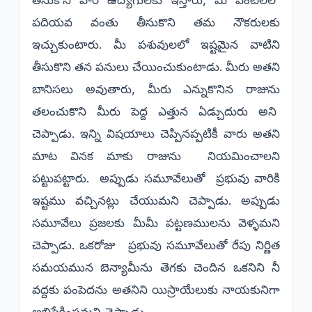
పదియవ వంతు తీసుకొని తమ నౌకరులకు
ఇచ్చుకుంటారు. మీ పశువులలో ఇష్టమైన వాటిని
తీసుకొని తన పనులు చేయించుకుంటాడు. మీరు అతని
బానిసలు అవుతారు, మీరు ఎన్నుకొనిన రాజును
తలంచుకొని మీరు పెద్ద ఎత్తున ఏడ్చుదురు అని
చెప్పాడు. ఇన్ని విషయాలు చెప్పినప్పటికీ వారు అతని
మాట వినక మాకు రాజును నియమించాలని
పట్టుపట్టారు. అప్పుడు సమూవేలుతో ప్రభువు వారికి
ఇష్టము వచ్చినట్లు చేయుమని చెప్పాడు. అప్పుడు
సమూవేలు ప్రజలకు మీమీ పట్టణములను వెళ్ళమని
చెప్పాడు. ఒకరోజు ప్రభువు సమూవేలుతో రేపు నిర్ణిత
సమయమున బెన్యామీను తెగకు చెందిన ఒకనిని నీ
వద్దకు పంపెదను అతనిని యిస్రాయేలుకు నాయకునిగా
అభిషేకింపమని చెప్పాడు.