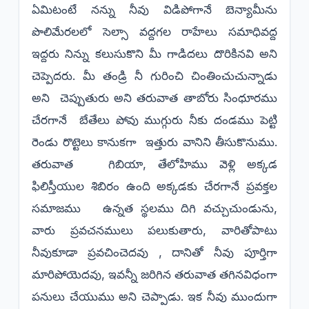
ఏమిటంటే నన్ను నీవు విడిపోగానే బెన్యామీను
పొలిమేరలలో సెల్సా వద్దగల రాహేలు సమాధివద్ద
ఇద్దరు నిన్ను కలుసుకొని మీ గాడిదలు దొరికినవి అని
చెప్పెదరు. మీ తండ్రి నీ గురించి చింతించుచున్నాడు
అని చెప్పుతురు అని తరువాత తాబోరు సింధూరము
చేరగానే బేతేలు పోవు ముగ్గురు నీకు దండము పెట్టి
రెండు రొట్టెలు కానుకగా ఇత్తురు వానిని తీసుకొనుము.
తరువాత గిబియా, తేలోహిము వెళ్లి అక్కడ
ఫిలిస్తీయుల శిబిరం ఉంది అక్కడకు చేరగానే ప్రవక్తల
సమాజము ఉన్నత స్థలము దిగి వచ్చుచుండును,
వారు ప్రవచనములు పలుకుతారు, వారితోపాటు
నీవుకూడా ప్రవచించెదవు , దానితో నీవు పూర్తిగా
మారిపోయెదవు, ఇవన్నీ జరిగిన తరువాత తగినవిధంగా
పనులు చేయుము అని చెప్పాడు. ఇక నీవు ముందుగా