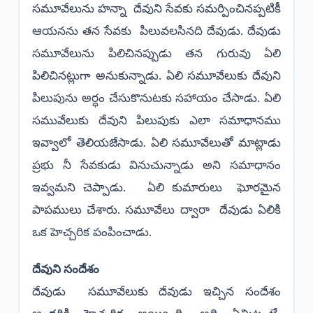
సమూవేలును హన్నా దేవుని సేవకు సమర్పించినప్పటికీ
ఆయనను తన సేవకు పిలువలసినది దేవుడు. దేవుడు
సమూవేలును పిలిచినప్పుడు తన గురువు ఏలి
పిలిచినట్లుగా అనుకున్నాడు. ఏలి సమూవేలుకు దేవుని
పిలుపును అర్ధం చేసుకొనుటకు సహాయం చేసాడు. ఏలి
సమువేలుకు దేవుని పిలుపుకు ఎలా సమాధానము
ఇవ్వాలో తెలియజేసాడు. ఏలి సమూవేలుతో మాట్లాడు
ప్రభు నీ సేవకుడు వినుచున్నాడు అని సమాధానం
ఇవ్వమని చెప్పాడు. ఏలి కుమారులు ఘోరమైన
పాపములు చేశారు. సమూవేలు ద్వారా దేవుడు ఏలికి
ఒక హెచ్చరిక పంపించాడు.
దేవుని సందేశం
దేవుడు సమూవేలుకు దేవుడు ఇచ్చిన సందేశం