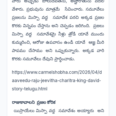
వారు అప్పుడు బాలుదేవతను, అష్టోరోతును వదలి
వేశారు. ప్రభువును మాత్రమే సేవించారు. సమూవేలు
ప్రజలను మిస్పా వద్ద సమావేశ పరచి అక్కడ ప్రజల
కొరకు విన్నపం చేస్తాను అని చెప్పడం జరిగింది. ప్రజలు
మిస్పా వద్ద సమావేశమై నీళ్లు త్రోడి యావే ముందు
కుమ్మరించి, ఆరోజు ఉపవాసం ఉండి యావే ఆజ్ఞ మీరి
పాపము చేసాము అని ఒప్పుకున్నారు. అక్కడ వారి
కొరకు సమూవేలు దేవుని ప్రార్ధించాడు.
https://www.carmelshobha.com/2026/04/d
aaveedu-raju-jeevitha-charitra-king-david-
story-telugu.html
రాజుకావాలని ప్రజల కోరిక
యిస్రాయేలు మిస్పా వద్ద సమావేశం అయ్యారు అని