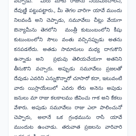
వచ్చాడు. మీరు మాకు రాజును నియమించాలని,
దేవుణ్ణి పట్టుపట్టారు., మీ తెగల వారిగా యావే ముందు
నిలవండి అని చెప్పాడు, సమూవేలు చీట్లు వేయగా
బెన్యామీను తెగలోని మంత్రీ కుటుంబంలోని కీషు
కుటుంబంలోని సౌలు వంతు వచ్చినప్పుడు అతను
కనపడలేదు. అతడు సామానులు మధ్య దాగుకొని
ఉన్నాడు అని ప్రభువు తెలియచేయగా అతనిని
తీసుకొని వచ్చారు. అప్పుడు సమూవేలు ప్రజలతో
దేవుడు ఎవరిని ఎన్నుకొన్నారో చూసారో కదా, ఇటువంటి
వారు యిస్రాయేలులో ఎవరు లేరు అనెను అపుడు
జనులు మా రాజు కలకాలము జీవించు గాక అని కేకలు
వేశారు. అపుడు సమూవేలు రాజు ఎలా పాలించునో
చెప్పారు, అలానే ఒక గ్రంథమును రాసి యావే
ముందుట ఉంచాడు. తరువాత ప్రజలను వారివారి