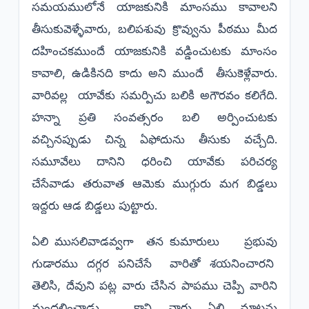
సమయములోనే యాజకునికి మాంసము కావాలని
తీసుకువెళ్ళేవారు, బలిపశువు క్రొవ్వును పీఠము మీద
దహించకముందే యాజకునికి వడ్డించుటకు మాంసం
కావాలి, ఉడికినది కాదు అని ముందే తీసుకెళ్లేవారు.
వారివల్ల యావేకు సమర్పిచు బలికి అగౌరవం కలిగేది.
హన్నా ప్రతి సంవత్సరం బలి అర్పించుటకు
వచ్చినప్పుడు చిన్న ఏఫోదును తీసుకు వచ్చేది.
సమూవేలు దానిని ధరించి యావేకు పరిచర్య
చేసేవాడు తరువాత ఆమెకు ముగ్గురు మగ బిడ్డలు
ఇద్దరు ఆడ బిడ్డలు పుట్టారు.
ఏలి ముసలివాడవ్వగా తన కుమారులు ప్రభువు
గుడారము దగ్గర పనిచేసే వారితో శయనించారని
తెలిసి, దేవుని పట్ల వారు చేసిన పాపము చెప్పి వారిని
మందలించాడు. కాని వారు ఏలి మాటను