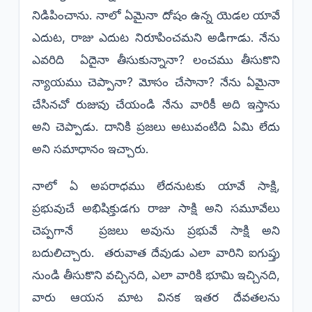
నిడిపించాను. నాలో ఏమైనా దోషం ఉన్న యెడల యావే
ఎదుట, రాజు ఎదుట నిరూపించమని అడిగాడు. నేను
ఎవరిది ఏదైనా తీసుకున్నానా? లంచము తీసుకొని
న్యాయము చెప్పానా? మోసం చేసానా? నేను ఏమైనా
చేసినచో రుజువు చేయండి నేను వారికీ అది ఇస్తాను
అని చెప్పాడు. దానికి ప్రజలు అటువంటిది ఏమి లేదు
అని సమాధానం ఇచ్చారు.
నాలో ఏ అపరాధము లేదనుటకు యావే సాక్షి,
ప్రభువుచే అభిషిక్తుడగు రాజు సాక్షి అని సమూవేలు
చెప్పగానే ప్రజలు అవును ప్రభువే సాక్షి అని
బదులిచ్చారు. తరువాత దేవుడు ఎలా వారిని ఐగుప్తు
నుండి తీసుకొని వచ్చినది, ఎలా వారికి భూమి ఇచ్చినది,
వారు ఆయన మాట వినక ఇతర దేవతలను