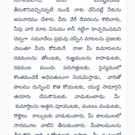
తీసుకొనివచ్చినప్పటి నుండి నాకు చేసినట్లే నీకును
అపచారము చేశారు. వీరు వేరే దేవరలను కొలిచారు,
నీవు వారి మాట వినుము కానీ గట్టిగా హెచ్చరించమని
చెప్పగా సమూవేలు ప్రభువు చెప్పిన మాటలను ప్రజలకు
చెబుతూ మీరు కోరుకునే రాజు మీ కుమారులను
రథములను తోలుటకు, గుఱ్ఱములను కాపాడుటకు,
రథముల ముందు పరుగెత్తుటకు, సైన్యములో
కొంతమందికి అధిపతులుగా నియమిస్తాడు, వారితో
పొలము దున్నించి కొత కోయుటకు, యుద్ధ సామాగ్రిని
తయారు చేసుకొనుటకు వాడుకుంటాడు. మీ
కుమార్తెలను అత్తరు పూయుటకు, వంటలు వండుటకు,
రొట్టెలు కాల్చుటకు వాడుకుంటారు. మీ పొలములలో
సారముగల వాటిని తీసుకుంటారు. మీపొలములను
తీసుకొని వారి ఉద్యోగులకు ఇస్తారు, మీ పంటలలో