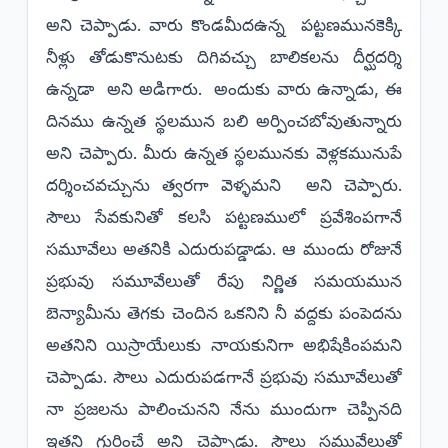
అని చెప్పాడు. వారు కొండమీదఉన్న పట్టణమునకెక్కి
నీళ్లు తోడుకొనుటకు దిగివచ్చు బాలికలను దీర్ఘదర్శి
ఉన్నడా అని అడిగారు. అందుకు వారు ఉన్నాడు, ఈ
దినము ఉన్నత స్థలమున బలి అర్పించబోవుతున్నారు
అని చెప్పారు. మీరు ఉన్నత స్థలమునకు వెళ్లకమునుపే
దర్శించవచ్చును త్వరగా వెళ్ళమని అని చెప్పారు.
సౌలు సేవకునితో కలసి పట్టణములో ప్రవేశింపగానే
సమూవేలు అతనికి ఎదురుపడ్డాడు. ఆ ముందు రోజునే
ప్రభువు సమూవేలుతో రేపు నిర్ణిత సమయమున
బెన్యామీను తెగకు చెందిన ఒకనిని నీ వద్దకు పంపెదను
అతనిని యిస్రాయేలుకు నాయకునిగా అభిషేకింపమని
చెప్పాడు. సౌలు ఎదురుపడగానే ప్రభువు సమూవేలుతో
నా ప్రజలను పాలించునని నేను ముందుగా చెప్పినది
ఇతని గురించే అని చెప్పాడు. సౌలు సమువేలుతో