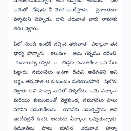
మాటలాడుచున్నాను అని చెప్పింది. అందుకు ఏలి
ఆమెతో దేవుడు నీ మోర ఆలకిస్తాడు, ప్రశాంతంగా
వెళ్ళమని చెప్పాడు. దాని తరువాత వారు రామాకు
తిరిగి వెళ్లారు.
షిలో నుండి ఇంటికి వచ్చిన తరువాత ఎల్కానా తన
భార్య హన్నాను కలువగా ఆమె గర్భము ధరించి
కుమారున్ని కన్నది. ఆ బిడ్డకు సమూవేలు అని పేరు
పెట్టారు. సమూవేలు అనగా దేవుని అడిగితిని అని
అర్ధం. తరువాత ఆ కుటుంబం మరియొకసారి షిలోకు
వెళ్లారు కాని హన్నా వారితో వెళ్ళలేదు. ఆమె ఎల్కానా
మరియు కుటుంబంతో వెళ్లకుండ, సమూవేలు పాలు
మానిన సమూవేలును యావేకు సమర్పిస్తాను అని
ఇంటివద్దనే ఉంది. అందుకు ఏల్కానా ఒప్పుకున్నాడు.
సమూవేలు పాలు మానిన తరువాత హాన్నా