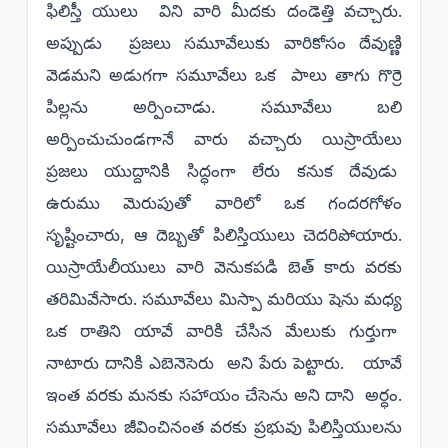
ఫిలిస్తీ యులు విని వారి మీదకు దండెత్తి వచ్చారు.
అప్పుడు ప్రజలు సమూవేలుకు వారికోసం దేవుణ్ణి
వెడమని అడుగగా సమూవేలు ఒక పాలు తాగు గొర్రె
పిల్లను అర్పించాడు. సమూవేలు బలి
అర్పించుచుండగానే వారు వచ్చారు యిస్రాయేలు
ప్రజలు యుద్దానికి సిద్ధంగా లేరు కనుక దేవుడు
ఉరుము మెరుపుతో వారిలో ఒక గందరగోళం
సృష్టించారు, ఆ దెబ్బతో పిలిస్తియులు చెదరిపోయారు.
యిస్రాయేలీయులు వారి వెనుకపడి బెత్ కారు వరకు
తరిమివేసారు. సమూవేలు మిస్పా మరియు షెను మధ్య
ఒక రాతిని యావే వారికి చేసిన మేలుకు గుర్తుగా
నాటారు దానికి ఎబెనెసెరు అని పేరు పెట్టారు. యావే
ఇంత వరకు మనకు సహాయం చేసెను అని దాని అర్ధం.
సమూవేలు జీవించినంత వరకు ప్రభువు పిలిస్తియులను