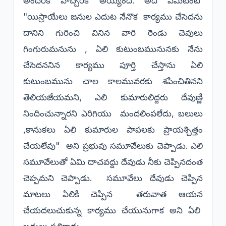
అందరికి హెచ్చరిక అయ్యింది. అది ఏమిటంటే
"యిస్రాయేలు జనుల ఎదుట నేనొక కార్యము చేసెదను
దానిని గురించి వినిన వారి రెండు చెవులు
గింగురుమనును , ఏలి కుటుంబమునునకు నేను
చేసెదననిన కార్యము పూర్తి చేస్తాను ఏలి
కుటుంబమును చాల కాలమువరకు శపించితినని
తెలియజేయమని, ఎలి కుమారులిద్దరు దేవుణ్ణి
నిందించున్నారని ఎరిగియు మందలింపలేదు, బలులు
,కానుకలు ఏలి కుమారుల పాపలకు ప్రాయశ్చిత్తం
చేయలేవు" అని ప్రభువు సమూవేలుకు చెప్పాడు. ఎలి
సమూవేలుతో ఏమి దాచవద్దు దేవుడు నీకు చెప్పినదంత
చెప్పమని చెప్పాడు. సమూవేలు దేవుడు చెప్పిన
మాటలు ఏలికి చెప్పిన తరువాత ఆయన
చేయదలుచుకున్న కార్యము చేయునుగాక అని ఏలి