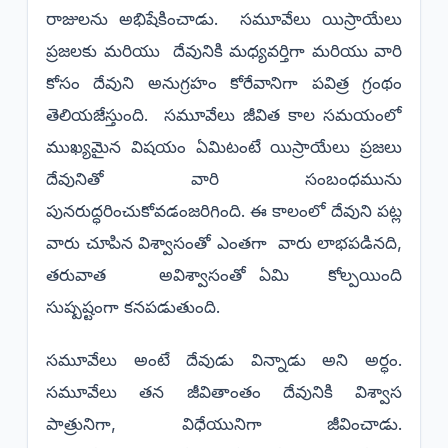
రాజులను అభిషేకించాడు. సమూవేలు యిస్రాయేలు
ప్రజలకు మరియు దేవునికి మధ్యవర్తిగా మరియు వారి
కోసం దేవుని అనుగ్రహం కోరేవానిగా పవిత్ర గ్రంథం
తెలియజేస్తుంది. సమూవేలు జీవిత కాల సమయంలో
ముఖ్యమైన విషయం ఏమిటంటే యిస్రాయేలు ప్రజలు
దేవునితో వారి సంబంధమును
పునరుద్ధరించుకోవడంజరిగింది. ఈ కాలంలో దేవుని పట్ల
వారు చూపిన విశ్వాసంతో ఎంతగా వారు లాభపడినది,
తరువాత అవిశ్వాసంతో ఏమి కోల్పయింది
సుష్పష్టంగా కనపడుతుంది.
సమూవేలు అంటే దేవుడు విన్నాడు అని అర్ధం.
సమూవేలు తన జీవితాంతం దేవునికి విశ్వాస
పాత్రునిగా, విధేయునిగా జీవించాడు.