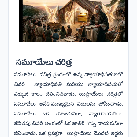
సమూయేలు చరిత్ర
సమూవేలు పవిత్ర గ్రంధంలో ఉన్న న్యాయాధిపతులలో
చివరి న్యాయాధిపతి మరియు న్యాయాధిపతులో
ఎక్కువ కాలం జీవించినవాడు. యిస్రాయేలు చరిత్రలో
సమూవేలు అనేక ముఖ్యమైన విధులను పోషించాడు.
సమూవేలు ఒక యాజకునిగా, న్యాయాధిపతిగా,
జీవితపు చివరి అంకంలో ఓక జాతికి గొప్ప నాయకునిగా
జీవించాడు. ఒక ప్రవక్తగా యిస్రాయేలు మొదటి ఇద్దరు