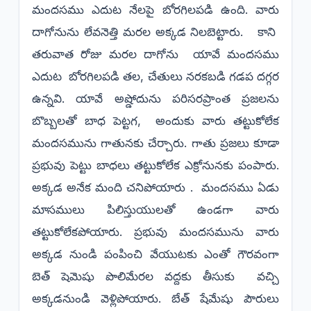
మందసము ఎదుట నేలపై బోరగిలపడి ఉంది. వారు
దాగోనును లేవనెత్తి మరల అక్కడ నిలబెట్టారు. కాని
తరువాత రోజు మరల దాగోను యావే మందసము
ఎదుట బోరగిలపడి తల, చేతులు నరకబడి గడప దగ్గర
ఉన్నవి. యావే అష్డోదును పరిసరప్రాంత ప్రజలను
బొబ్బలతో బాధ పెట్టగ, అందుకు వారు తట్టుకోలేక
మందసమును గాతునకు చేర్చారు. గాతు ప్రజలు కూడా
ప్రభువు పెట్టు బాధలు తట్టుకోలేక ఎక్రోనునకు పంపారు.
అక్కడ అనేక మంది చనిపోయారు . మందసము ఏడు
మాసములు పిలిస్తుయులతో ఉండగా వారు
తట్టుకోలేకపోయారు. ప్రభువు మందసమును వారు
అక్కడ నుండి పంపించి వేయుటకు ఎంతో గౌరవంగా
బెత్ షెమెషు పొలిమేరల వద్దకు తీసుకు వచ్చి
అక్కడనుండి వెళ్లిపోయారు. బేత్ షేమేషు పౌరులు