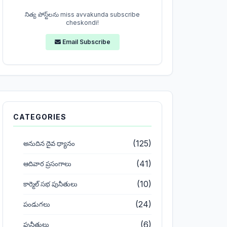
నిత్య పోస్ట్‌లను miss avvakunda subscribe
cheskondi!
Email Subscribe
CATEGORIES
(125)
అనుదిన దైవ ధ్యానం
(41)
ఆదివార ప్రసంగాలు
(10)
కార్మెల్ సభ పునీతులు
(24)
పండుగలు
(6)
పునీతులు