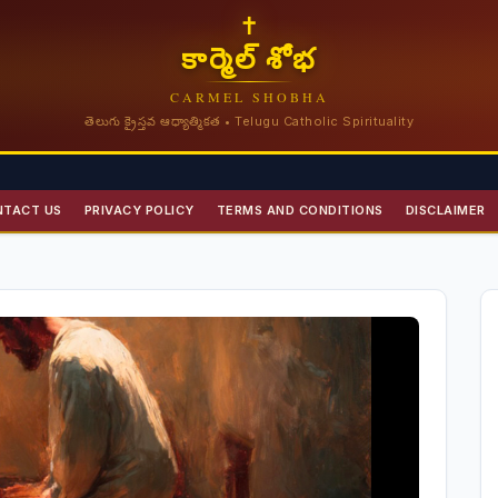
✝
కార్మెల్ శోభ
CARMEL SHOBHA
తెలుగు క్రైస్తవ ఆధ్యాత్మికత • Telugu Catholic Spirituality
NTACT US
PRIVACY POLICY
TERMS AND CONDITIONS
DISCLAIMER