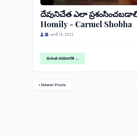
దేవునిచేత ఎలా ప్రశంసించబడా
Homily - Carmel Shobha
జూన్ 14, 2022
మరింత చదవడానికి →
‹ Newer Posts