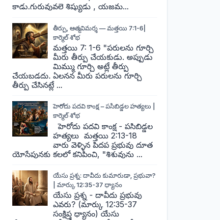
కాడు.గురువువలె శిష్యుడు , యజమ...
తీర్పు, ఆత్మవిమర్శ — మత్తయి 7:1-6|
కార్మెల్ శోభ
మత్తయి 7: 1-6 "పరులను గూర్చి
మీరు తీర్పు చేయకుడు. అప్పుడు
మిమ్ము గూర్చి అట్లే తీర్పు
చేయబడదు. ఏలనన మీరు పరులను గూర్చి
తీర్పు చేసినట్లే ...
హెరోదు పదవి కాంక్ష – పసిబిడ్డల హత్యలు |
కార్మెల్ శోభ
హెరోదు పదవి కాంక్ష - పసిబిడ్డల
హత్యలు మత్తయి 2:13-18
వారు వెళ్ళిన పిదప ప్రభువు దూత
యోసేపునకు కలలో కనిపించి, "శిశువును ...
యేసు ప్రశ్న: దావీదు కుమారుడా, ప్రభువా?
| మార్కు 12:35-37 ధ్యానం
యేసు ప్రశ్న - దావీదు ప్రభువు
ఎవరు? (మార్కు 12:35-37
సంక్షిప్త ధ్యానం) యేసు