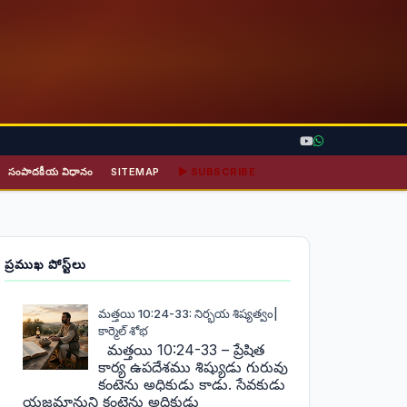
సంపాదకీయ విధానం
SITEMAP
▶ SUBSCRIBE
ప్రముఖ పోస్ట్‌లు
మత్తయి 10:24-33: నిర్భయ శిష్యత్వం|
కార్మెల్ శోభ
మత్తయి 10:24-33 – ప్రేషిత
కార్య ఉపదేశము శిష్యుడు గురువు
కంటెను అధికుడు కాడు. సేవకుడు
యజమానుని కంటెను అధికుడు