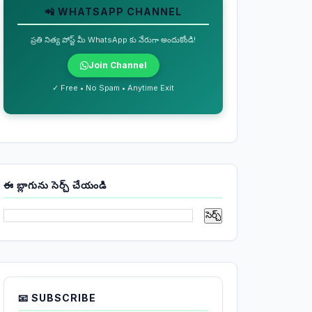
📲 WHATSAPP CHANNEL
ప్రతి నిత్య పోస్ట్ మీ WhatsApp కు నేరుగా అందుకోండి!
Join Channel
✓ Free • No Spam • Anytime Exit
ఈ బ్లాగును సెర్చ్ చేయండి
📧 SUBSCRIBE