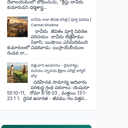
దేవాలయములో బోధించుచు, "క్రీస్తు దావీదు
కుమారుడని ధర్మశాస్త్ర...
దావీదు రాజు జీవిత చరిత్ర | పూర్తి వివరణ |
Carmel Shobha
దావీదు జీవితం పూర్తి వివరణ
పరిచయం దావీదు బేత్లెహేము
నివాసి, యిషాయి ఎనిమిదిమంది
కుమారులలో చివరివాడు. యిస్రాయేలీయుల
రెండవ రా...
విత్తువాని ఉపమానం - దైవవాక్యం
మరియు హృదయ క్షేత్రాల పరీక్ష| కార్మెల్
శోభ
పదిహేనవ సామాన్య ఆదివారం
పరిశుద్ధ గ్రంథ పఠనాలు: యెషయా
55:10-11, రోమా 8:18-23 , మత్తయి 13:1-
23 1 1. దైవిక ఉదారత - జీవము గల విత్తన...