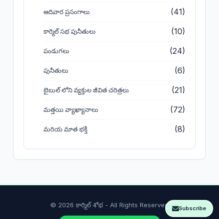
(41)
ఆదివార ప్రసంగాలు
(10)
కార్మెల్ సభ పునీతులు
(24)
పండుగలు
(6)
పునీతులు
(21)
బైబుల్ లోని వ్యక్తుల జీవిత చరిత్రలు
(72)
మత్తయి వ్యాఖ్యానాలు
(8)
మరియ మాత భక్తి
© 2026 కార్మెల్ శోభ - All Rights Reserved
Subscribe