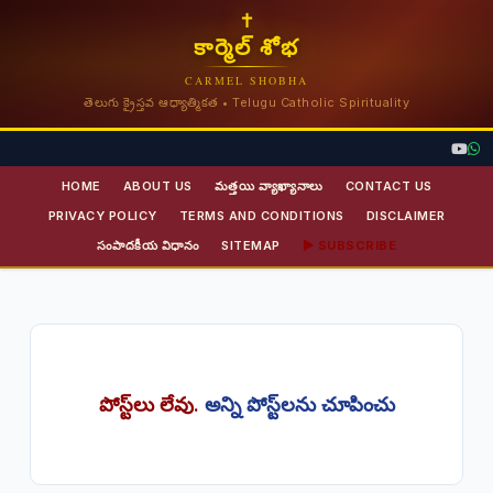
✝
కార్మెల్ శోభ
CARMEL SHOBHA
తెలుగు క్రైస్తవ ఆధ్యాత్మికత • Telugu Catholic Spirituality
HOME
ABOUT US
మత్తయి వ్యాఖ్యానాలు
CONTACT US
PRIVACY POLICY
TERMS AND CONDITIONS
DISCLAIMER
సంపాదకీయ విధానం
SITEMAP
▶ SUBSCRIBE
పోస్ట్‌లు లేవు.
అన్ని పోస్ట్‌లను చూపించు