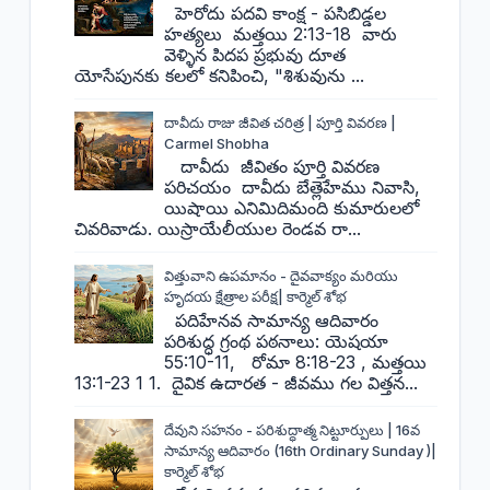
హెరోదు పదవి కాంక్ష - పసిబిడ్డల
హత్యలు మత్తయి 2:13-18 వారు
వెళ్ళిన పిదప ప్రభువు దూత
యోసేపునకు కలలో కనిపించి, "శిశువును ...
దావీదు రాజు జీవిత చరిత్ర | పూర్తి వివరణ |
Carmel Shobha
దావీదు జీవితం పూర్తి వివరణ
పరిచయం దావీదు బేత్లెహేము నివాసి,
యిషాయి ఎనిమిదిమంది కుమారులలో
చివరివాడు. యిస్రాయేలీయుల రెండవ రా...
విత్తువాని ఉపమానం - దైవవాక్యం మరియు
హృదయ క్షేత్రాల పరీక్ష| కార్మెల్ శోభ
పదిహేనవ సామాన్య ఆదివారం
పరిశుద్ధ గ్రంథ పఠనాలు: యెషయా
55:10-11, రోమా 8:18-23 , మత్తయి
13:1-23 1 1. దైవిక ఉదారత - జీవము గల విత్తన...
దేవుని సహనం - పరిశుద్ధాత్మ నిట్టూర్పులు | 16వ
సామాన్య ఆదివారం (16th Ordinary Sunday )|
కార్మెల్ శోభ