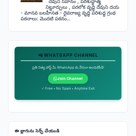
దేవుని సహనం , పరిశుద్ధాత్మ
నిట్టూర్పులు , పరలోక వృద్ధి దేవుని దయ
- మానవ బలహీనత - దైవరాజ్య వృద్ధి పరిశుద్ధ గ్రంథ
పఠనాలు: మొదటి పఠనం...
📲 WHATSAPP CHANNEL
ప్రతి నిత్య పోస్ట్ మీ WhatsApp కు నేరుగా అందుకోండి!
Join Channel
✓ Free • No Spam • Anytime Exit
ఈ బ్లాగును సెర్చ్ చేయండి