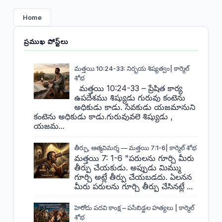
Home
ప్రముఖ పోస్ట్‌లు
మత్తయి 10:24-33: నిర్భయ శిష్యత్వం| కార్మెల్
శోభ
మత్తయి 10:24-33 – ప్రేషిత కార్య
ఉపదేశము శిష్యుడు గురువు కంటెను
అధికుడు కాడు. సేవకుడు యజమానుని
కంటెను అధికుడు కాడు.గురువువలె శిష్యుడు ,
యజమ...
తీర్పు, ఆత్మవిమర్శ — మత్తయి 7:1-6| కార్మెల్ శోభ
మత్తయి 7: 1-6 "పరులను గూర్చి మీరు
తీర్పు చేయకుడు. అప్పుడు మిమ్ము
గూర్చి అట్లే తీర్పు చేయబడదు. ఏలనన
మీరు పరులను గూర్చి తీర్పు చేసినట్లే ...
హెరోదు పదవి కాంక్ష – పసిబిడ్డల హత్యలు | కార్మెల్
శోభ