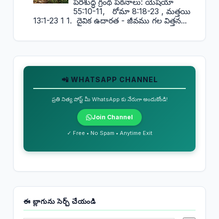
పరిశుద్ధ గ్రంథ పఠనాలు: యెషయా
55:10-11, రోమా 8:18-23 , మత్తయి
13:1-23 1 1. దైవిక ఉదారత - జీవము గల విత్తన...
📲 WHATSAPP CHANNEL
ప్రతి నిత్య పోస్ట్ మీ WhatsApp కు నేరుగా అందుకోండి!
Join Channel
✓ Free • No Spam • Anytime Exit
ఈ బ్లాగును సెర్చ్ చేయండి