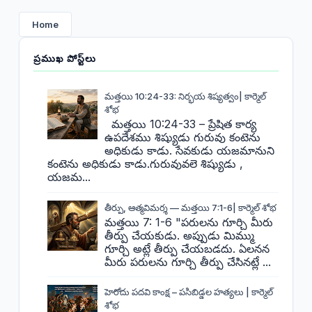
Home
ప్రముఖ పోస్ట్‌లు
మత్తయి 10:24-33: నిర్భయ శిష్యత్వం| కార్మెల్
శోభ
మత్తయి 10:24-33 – ప్రేషిత కార్య
ఉపదేశము శిష్యుడు గురువు కంటెను
అధికుడు కాడు. సేవకుడు యజమానుని
కంటెను అధికుడు కాడు.గురువువలె శిష్యుడు ,
యజమ...
తీర్పు, ఆత్మవిమర్శ — మత్తయి 7:1-6| కార్మెల్ శోభ
మత్తయి 7: 1-6 "పరులను గూర్చి మీరు
తీర్పు చేయకుడు. అప్పుడు మిమ్ము
గూర్చి అట్లే తీర్పు చేయబడదు. ఏలనన
మీరు పరులను గూర్చి తీర్పు చేసినట్లే ...
హెరోదు పదవి కాంక్ష – పసిబిడ్డల హత్యలు | కార్మెల్
శోభ