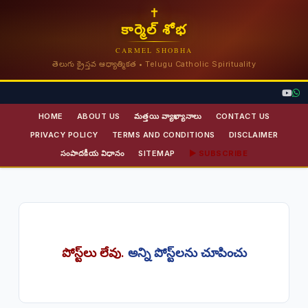
✝
కార్మెల్ శోభ
CARMEL SHOBHA
తెలుగు క్రైస్తవ ఆధ్యాత్మికత • Telugu Catholic Spirituality
HOME
ABOUT US
మత్తయి వ్యాఖ్యానాలు
CONTACT US
PRIVACY POLICY
TERMS AND CONDITIONS
DISCLAIMER
సంపాదకీయ విధానం
SITEMAP
▶ SUBSCRIBE
పోస్ట్‌లు లేవు.
అన్ని పోస్ట్‌లను చూపించు