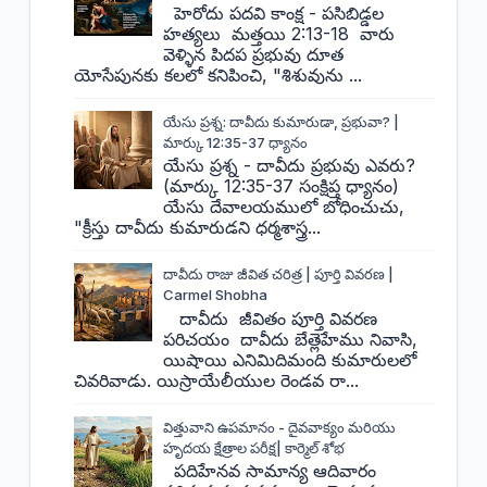
హెరోదు పదవి కాంక్ష - పసిబిడ్డల
హత్యలు మత్తయి 2:13-18 వారు
వెళ్ళిన పిదప ప్రభువు దూత
యోసేపునకు కలలో కనిపించి, "శిశువును ...
యేసు ప్రశ్న: దావీదు కుమారుడా, ప్రభువా? |
మార్కు 12:35-37 ధ్యానం
యేసు ప్రశ్న - దావీదు ప్రభువు ఎవరు?
(మార్కు 12:35-37 సంక్షిప్త ధ్యానం)
యేసు దేవాలయములో బోధించుచు,
"క్రీస్తు దావీదు కుమారుడని ధర్మశాస్త్ర...
దావీదు రాజు జీవిత చరిత్ర | పూర్తి వివరణ |
Carmel Shobha
దావీదు జీవితం పూర్తి వివరణ
పరిచయం దావీదు బేత్లెహేము నివాసి,
యిషాయి ఎనిమిదిమంది కుమారులలో
చివరివాడు. యిస్రాయేలీయుల రెండవ రా...
విత్తువాని ఉపమానం - దైవవాక్యం మరియు
హృదయ క్షేత్రాల పరీక్ష| కార్మెల్ శోభ
పదిహేనవ సామాన్య ఆదివారం