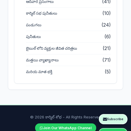
(41)
ఆదివార ప్రసంగాలు
(10)
కార్మెల్ సభ పునీతులు
(24)
పండుగలు
(6)
పునీతులు
(21)
బైబుల్ లోని వ్యక్తుల జీవిత చరిత్రలు
(71)
మత్తయి వ్యాఖ్యానాలు
(5)
మరియ మాత భక్తి
© 2026 కార్మెల్ శోభ - All Rights Reserved
Subscribe
Join Our WhatsApp Channel