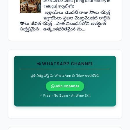
నుండి పతనం వరకు | King Saul History in
Telugu| కార్మెల్ శోభ
ఇశ్రాయేలు మొదటి రాజు సౌలు చరిత్ర
ఇశ్రాయేలు ప్రజల మొట్టమొదటి రాజైన
సౌలు జీవిత చరిత్ర , పాత నిబంధనలోని అత్యంత
సంక్లిష్టమైన , ఉత్కంఠభరితమైన మ...
📲 WHATSAPP CHANNEL
ప్రతి నిత్య పోస్ట్ మీ WhatsApp కు నేరుగా అందుకోండి!
Join Channel
✓ Free • No Spam • Anytime Exit