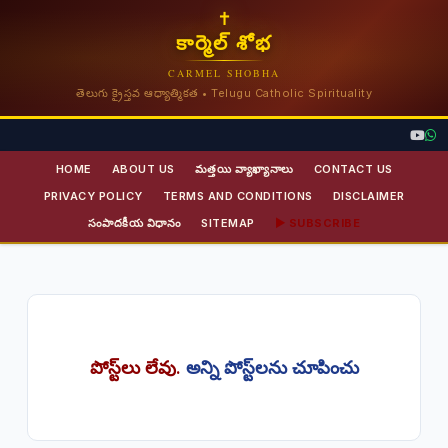
✝
కార్మెల్ శోభ
CARMEL SHOBHA
తెలుగు క్రైస్తవ ఆధ్యాత్మికత • Telugu Catholic Spirituality
HOME
ABOUT US
మత్తయి వ్యాఖ్యానాలు
CONTACT US
PRIVACY POLICY
TERMS AND CONDITIONS
DISCLAIMER
సంపాదకీయ విధానం
SITEMAP
▶ SUBSCRIBE
పోస్ట్‌లు లేవు.
అన్ని పోస్ట్‌లను చూపించు