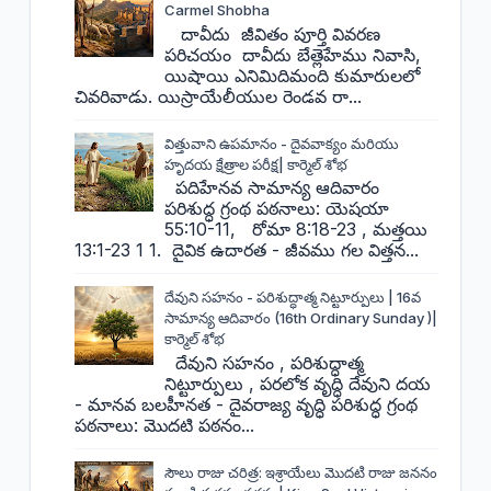
Carmel Shobha
దావీదు జీవితం పూర్తి వివరణ
పరిచయం దావీదు బేత్లెహేము నివాసి,
యిషాయి ఎనిమిదిమంది కుమారులలో
చివరివాడు. యిస్రాయేలీయుల రెండవ రా...
విత్తువాని ఉపమానం - దైవవాక్యం మరియు
హృదయ క్షేత్రాల పరీక్ష| కార్మెల్ శోభ
పదిహేనవ సామాన్య ఆదివారం
పరిశుద్ధ గ్రంథ పఠనాలు: యెషయా
55:10-11, రోమా 8:18-23 , మత్తయి
13:1-23 1 1. దైవిక ఉదారత - జీవము గల విత్తన...
దేవుని సహనం - పరిశుద్ధాత్మ నిట్టూర్పులు | 16వ
సామాన్య ఆదివారం (16th Ordinary Sunday )|
కార్మెల్ శోభ
దేవుని సహనం , పరిశుద్ధాత్మ
నిట్టూర్పులు , పరలోక వృద్ధి దేవుని దయ
- మానవ బలహీనత - దైవరాజ్య వృద్ధి పరిశుద్ధ గ్రంథ
పఠనాలు: మొదటి పఠనం...
సౌలు రాజు చరిత్ర: ఇశ్రాయేలు మొదటి రాజు జననం