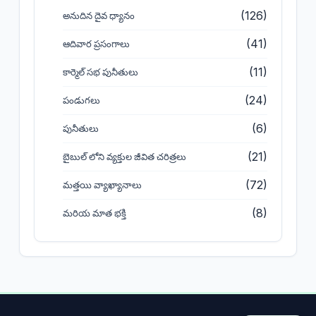
(126)
అనుదిన దైవ ధ్యానం
(41)
ఆదివార ప్రసంగాలు
(11)
కార్మెల్ సభ పునీతులు
(24)
పండుగలు
(6)
పునీతులు
(21)
బైబుల్ లోని వ్యక్తుల జీవిత చరిత్రలు
(72)
మత్తయి వ్యాఖ్యానాలు
(8)
మరియ మాత భక్తి