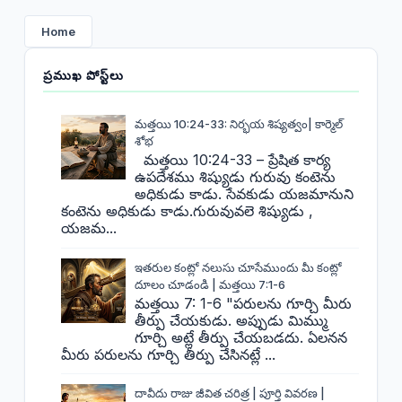
Home
ప్రముఖ పోస్ట్‌లు
మత్తయి 10:24-33: నిర్భయ శిష్యత్వం| కార్మెల్
శోభ
మత్తయి 10:24-33 – ప్రేషిత కార్య
ఉపదేశము శిష్యుడు గురువు కంటెను
అధికుడు కాడు. సేవకుడు యజమానుని
కంటెను అధికుడు కాడు.గురువువలె శిష్యుడు ,
యజమ...
ఇతరుల కంట్లో నలుసు చూసేముందు మీ కంట్లో
దూలం చూడండి | మత్తయి 7:1-6
మత్తయి 7: 1-6 "పరులను గూర్చి మీరు
తీర్పు చేయకుడు. అప్పుడు మిమ్ము
గూర్చి అట్లే తీర్పు చేయబడదు. ఏలనన
మీరు పరులను గూర్చి తీర్పు చేసినట్లే ...
దావీదు రాజు జీవిత చరిత్ర | పూర్తి వివరణ |